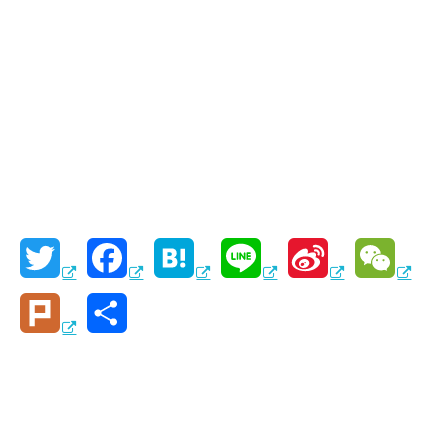
T
F
H
L
S
W
w
a
a
i
i
e
P
共
i
c
t
n
n
C
l
有
t
e
e
e
a
h
u
t
b
n
W
a
r