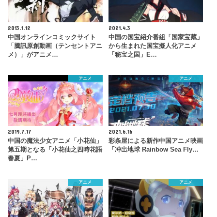
2013.1.12
2021.4.3
中国オンラインコミックサイト
中国の国宝紹介番組「国家宝藏」
「騰訊原創動画（テンセントアニ
から生まれた国宝擬人化アニメ
メ）」がアニメ…
「秘宝之国」E…
アニメ
アニメ
2019.7.17
2021.6.16
中国の魔法少女アニメ「小花仙」
彩条屋による新作中国アニメ映画
第五期となる「小花仙之四時花語
「冲出地球 Rainbow Sea Fly…
春夏」P…
アニメ
アニメ