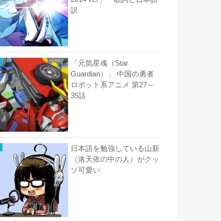
訳
「元気星魂（Star
Guardian）」 中国の勇者
ロボット系アニメ 第27～
35話
日本語を勉強している山新
（洛天依の中の人）がクッ
ソ可愛い