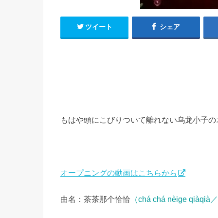
h
u
有
e
a
r
ツイート
シェア
i
t
k
b
o
もはや頭にこびりついて離れない乌龙小子の
オープニングの動画はこちらから
曲名：茶茶那个恰恰
（chá chá nèige q