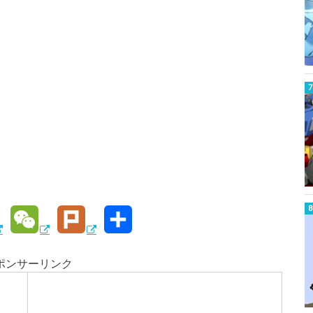
W
P
共
e
l
有
ポンサーリンク
C
u
h
r