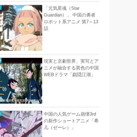
「元気星魂（Star
Guardian）」 中国の勇者
ロボット系アニメ 第7～13
話
現実と京劇世界、実写とア
ニメが融合する異色の中国
WEBドラマ「戯隠江湖」
中国の人気ゲーム崩壊3rd
の新作ショートアニメ「希
儿（ゼーレ）」