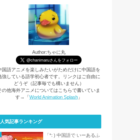
Author:ちゃに丸
中国語アニメを楽しみたいがためだけに中国語を
勉強している語学初心者です。リンクはご自由に
どうぞ（記事毎でも構いません）
その他海外アニメについてはこちらで書いていま
す→「
World Animation Splash
」
人気記事ランキング
「*: ) 中国語で いーあるふ