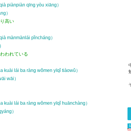
qià piànpiàn qīng yòu xiāng）
iàng）
香り高い
àqià mànmànlái pǐncháng）
g）
味わわれている
ba kuài lái ba ràng wǒmen yīqǐ tiàowǔ）
wāi wāi）
 ba kuài lái ba ràng wǒmen yīqǐ huānchàng）
ngyáng）