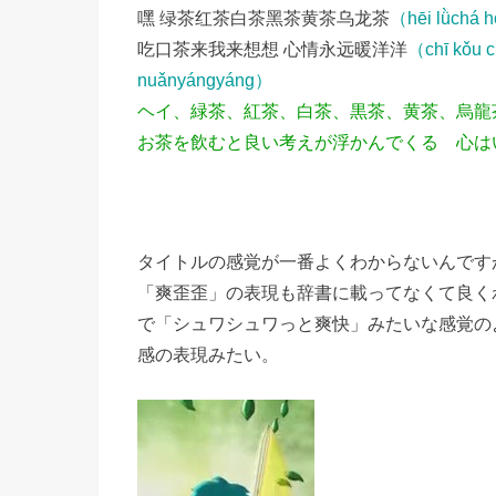
嘿 绿茶红茶白茶黑茶黄茶乌龙茶
（hēi lǜchá 
吃口茶来我来想想 心情永远暖洋洋
（chī kǒu c
nuǎnyángyáng）
ヘイ、緑茶、紅茶、白茶、黒茶、黄茶、烏龍
お茶を飲むと良い考えが浮かんでくる 心は
タイトルの感覚が一番よくわからないんです
「爽歪歪」の表現も辞書に載ってなくて良く
で「シュワシュワっと爽快」みたいな感覚の
感の表現みたい。