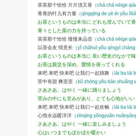
茶茶那个恰恰 片片清又香
（chá chá nèige qià
青青的叶儿有力量
（qīngqīng de yè ér yǒu lìl
お茶というものは本当に どれも澄んでいて
青々とした葉の力を持っている
茶茶那个恰恰 慢慢来品尝
（chá chá nèige qi
以茶会友 情意长
（yǐ cháhuì yǒu qíngyì chán
お茶というものは本当に 長い歴史のなかで
お茶は親交を深め、愛情を保ってくれる
来吧 来吧 快来吧 让我们一起跳舞
（lái ba lái 
苦中有甜 爽歪歪
（kǔ zhōng yǒu tián shuǎng 
さあさあ、はやく 一緒に踊りましょう
苦みの中にも甘みがあり、とても心地がいい
来吧 来吧 快来吧 让我们一起欢畅
（lái ba lái
心情永远暖洋洋
（xīnqíng yǒngyuǎn nuǎnyá
さあさあ、はやく 一緒に楽しみましょう
心はいつまでもぽかぽか暖かい