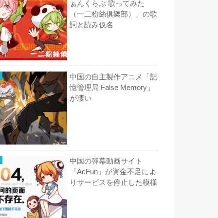
ぁんくらぶ 歌ってみた
（一二粉絲俱樂部）」の歌
詞と読み仮名
中国の自主製作アニメ「記
憶管理局 False Memory」
が凄い
中国の弾幕動画サイト
「AcFun」が資金不足によ
りサービスを停止した模様