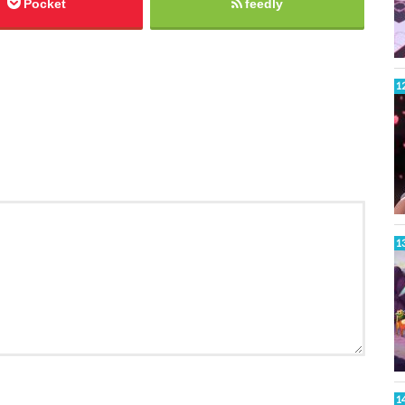
Pocket
feedly