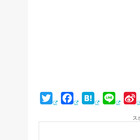
T
F
H
L
S
w
a
a
i
i
ス
i
c
t
n
n
t
e
e
e
a