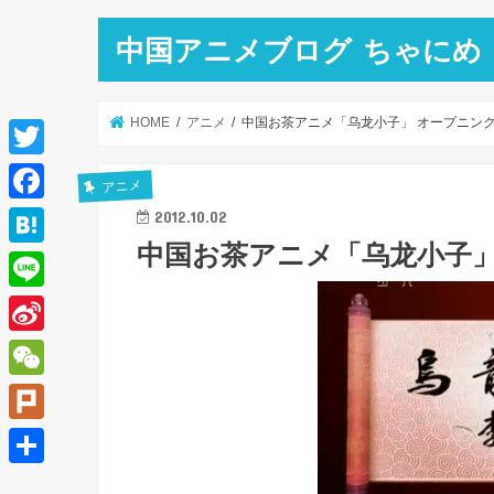
中国アニメブログ ちゃにめ
HOME
アニメ
中国お茶アニメ「乌龙小子」 オープニン
T
アニメ
w
F
2012.10.02
i
中国お茶アニメ「乌龙小子」
a
H
t
c
a
L
t
e
t
i
e
S
b
e
n
r
i
o
W
n
e
n
o
e
a
P
a
k
C
l
共
W