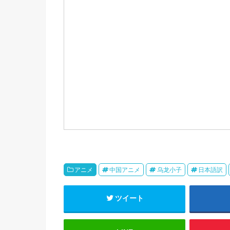
t
b
n
e
o
a
e
r
o
i
k
b
o
アニメ
中国アニメ
乌龙小子
日本語訳
ツイート