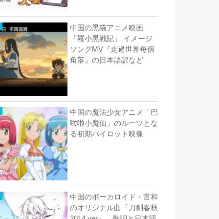
中国の黒猫アニメ映画
「羅小黒戦記」 イメージ
ソングMV『走過世界每個
角落』の日本語訳など
中国の魔法少女アニメ「巴
啦啦小魔仙」のルーツとな
る初期パイロット映像
中国のボーカロイド・言和
のオリジナル曲「刀剣春秋
2014 ver」 歌詞と日本語