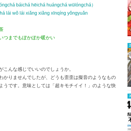
hóngchá báichá hēichá huángchá wūlóngchá）
há lái wǒ lái xiǎng xiǎng xīnqíng yǒngyuǎn
茶
いつまでもぽかぽか暖かい
がこんな感じでいいのでしょうか。
わかりませんでしたが、どうも歪歪は擬音のようなもの
ようです。意味としては「超キモチイイ！」のような快