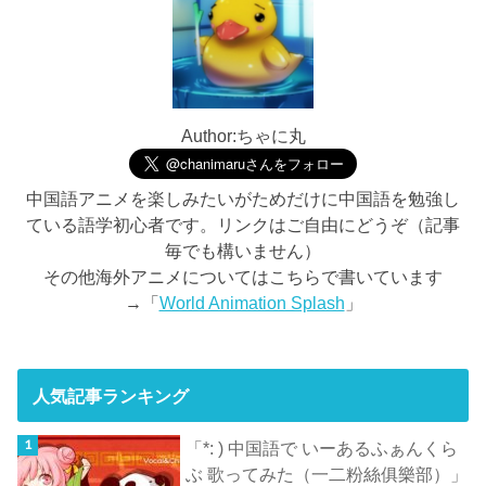
Author:ちゃに丸
中国語アニメを楽しみたいがためだけに中国語を勉強し
ている語学初心者です。リンクはご自由にどうぞ（記事
毎でも構いません）
その他海外アニメについてはこちらで書いています
→「
World Animation Splash
」
人気記事ランキング
「*: ) 中国語で いーあるふぁんくら
ぶ 歌ってみた（一二粉絲俱樂部）」