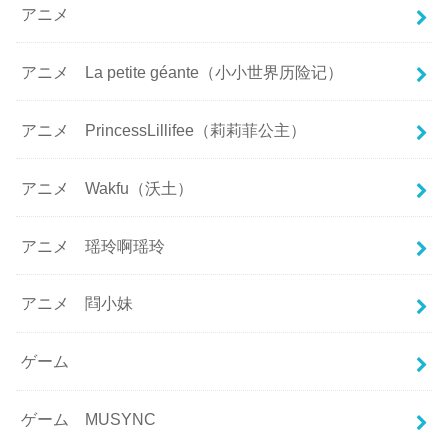
アニメ
アニメ La petite géante（小小世界历险记）
アニメ PrincessLillifee（莉莉菲公主）
アニメ Wakfu（沃土）
アニメ 瑶玲啊瑶玲
アニメ 閰小妹
ゲーム
ゲーム MUSYNC