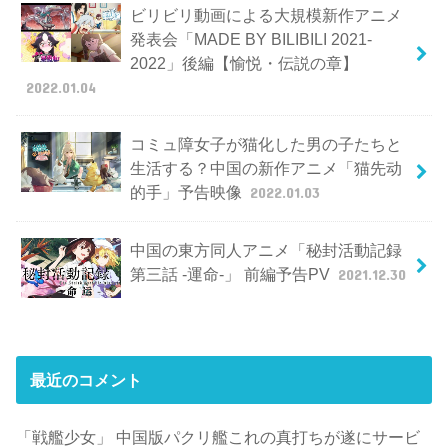
ビリビリ動画による大規模新作アニメ
発表会「MADE BY BILIBILI 2021-
2022」後編【愉悦・伝説の章】
2022.01.04
コミュ障女子が猫化した男の子たちと
生活する？中国の新作アニメ「猫先动
的手」予告映像
2022.01.03
中国の東方同人アニメ「秘封活動記録
第三話 -運命-」 前編予告PV
2021.12.30
最近のコメント
「戦艦少女」 中国版パクリ艦これの真打ちが遂にサービ