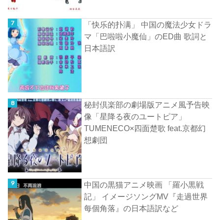
「快乐的扑满」 中国の魔法少女ドラ
マ「巴啦啦小魔仙」のED曲 歌詞と
日本語訳
秘封倶楽部の劇場版アニメ風予告映
像「星降る夜のユートピア」
TUMENECO×四面楚歌 feat.京都幻
想劇団
中国の黒猫アニメ映画 「羅小黒戦
記」 イメージソングMV『走過世界
每個角落』の日本語訳など