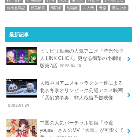
羅小黒戦記
视美动画
阴阳师
陰陽師
非人哉
音楽
魔法少女
最新記事
ビリビリ動画の人気アニメ「時光代理
人 LINK CLICK」更なる衝撃の小劇場
版第7話
2022.04.10
人気中国アニメキャラクター達による
北京冬季オリンピック公認アニメ映画
「我们的冬奥」非人哉編予告映像
2022.01.29
中国の人気バーチャル歌姫「泠鳶
yousa」さんのMV『大喜』が可愛くて