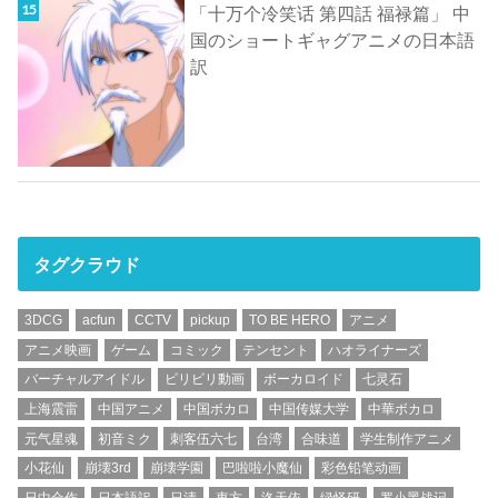
「十万个冷笑话 第四話 福禄篇」 中
国のショートギャグアニメの日本語
訳
タグクラウド
3DCG
acfun
CCTV
pickup
TO BE HERO
アニメ
アニメ映画
ゲーム
コミック
テンセント
ハオライナーズ
バーチャルアイドル
ビリビリ動画
ボーカロイド
七灵石
上海震雷
中国アニメ
中国ボカロ
中国传媒大学
中華ボカロ
元气星魂
初音ミク
刺客伍六七
台湾
合味道
学生制作アニメ
小花仙
崩壊3rd
崩壊学園
巴啦啦小魔仙
彩色铅笔动画
日中合作
日本語訳
日清
東方
洛天依
绿怪研
罗小黑战记