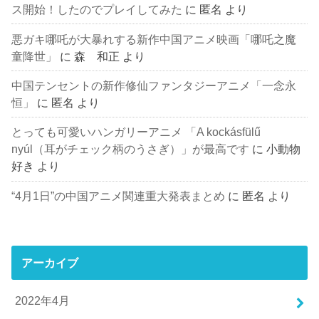
ス開始！したのでプレイしてみた
に
匿名
より
悪ガキ哪吒が大暴れする新作中国アニメ映画「哪吒之魔
童降世」
に
森 和正
より
中国テンセントの新作修仙ファンタジーアニメ「一念永
恒」
に
匿名
より
とっても可愛いハンガリーアニメ 「A kockásfülű
nyúl（耳がチェック柄のうさぎ）」が最高です
に
小動物
好き
より
“4月1日”の中国アニメ関連重大発表まとめ
に
匿名
より
アーカイブ
2022年4月