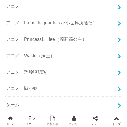
アニメ
アニメ La petite géante（小小世界历险记）
アニメ PrincessLillifee（莉莉菲公主）
アニメ Wakfu（沃土）
アニメ 瑶玲啊瑶玲
アニメ 閰小妹
ゲーム
ゲーム MUSYNC
ホーム
メニュー
最新記事
フォロー
シェア
トップ
Twitter
facebook