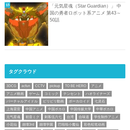
「元気星魂（Star Guardian）」 中
国の勇者ロボット系アニメ 第43～
50話
タグクラウド
3DCG
acfun
CCTV
pickup
TO BE HERO
アニメ
アニメ映画
ゲーム
コミック
テンセント
ハオライナーズ
バーチャルアイドル
ビリビリ動画
ボーカロイド
七灵石
上海震雷
中国アニメ
中国ボカロ
中国传媒大学
中華ボカロ
元气星魂
初音ミク
刺客伍六七
台湾
合味道
学生制作アニメ
小花仙
崩壊3rd
崩壊学園
巴啦啦小魔仙
彩色铅笔动画