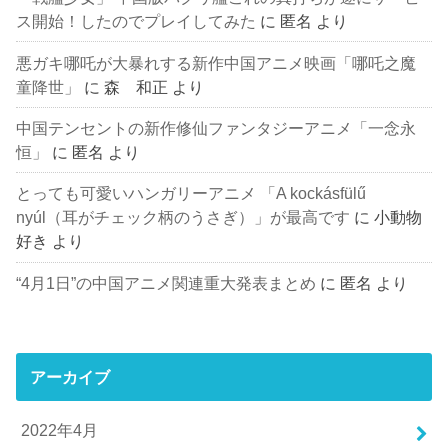
ス開始！したのでプレイしてみた
に
匿名
より
悪ガキ哪吒が大暴れする新作中国アニメ映画「哪吒之魔
童降世」
に
森 和正
より
中国テンセントの新作修仙ファンタジーアニメ「一念永
恒」
に
匿名
より
とっても可愛いハンガリーアニメ 「A kockásfülű
nyúl（耳がチェック柄のうさぎ）」が最高です
に
小動物
好き
より
“4月1日”の中国アニメ関連重大発表まとめ
に
匿名
より
アーカイブ
2022年4月