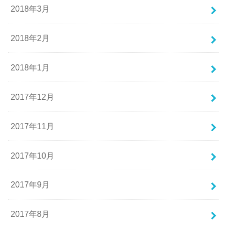
2018年3月
2018年2月
2018年1月
2017年12月
2017年11月
2017年10月
2017年9月
2017年8月