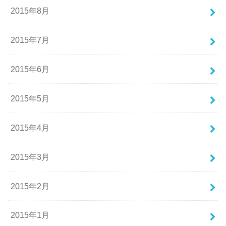
2015年8月
2015年7月
2015年6月
2015年5月
2015年4月
2015年3月
2015年2月
2015年1月