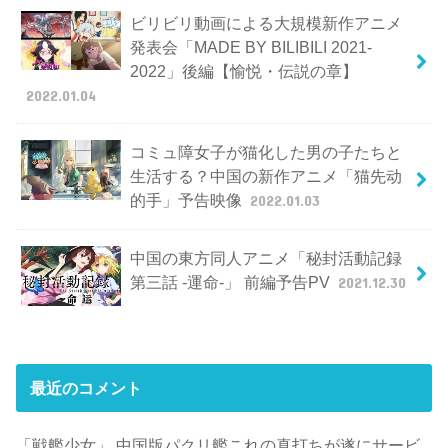
ビリビリ動画による大規模新作アニメ
発表会「MADE BY BILIBILI 2021-
2022」後編【愉悦・伝説の章】
2022.01.04
コミュ障女子が猫化した男の子たちと
生活する？中国の新作アニメ「猫先动
的手」予告映像
2022.01.03
中国の東方同人アニメ「秘封活動記録
第三話 -運命-」 前編予告PV
2021.12.30
最近のコメント
「戦艦少女」 中国版パクリ艦これの真打ちが遂にサービ