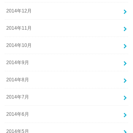
2014年12月
2014年11月
2014年10月
2014年9月
2014年8月
2014年7月
2014年6月
2014年5月