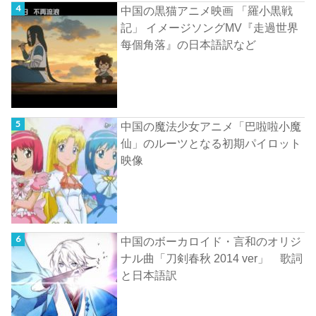
中国の黒猫アニメ映画 「羅小黒戦
記」 イメージソングMV『走過世界
每個角落』の日本語訳など
中国の魔法少女アニメ「巴啦啦小魔
仙」のルーツとなる初期パイロット
映像
中国のボーカロイド・言和のオリジ
ナル曲「刀剣春秋 2014 ver」 歌詞
と日本語訳