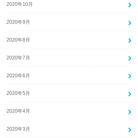
2020年10月
2020年9月
2020年8月
2020年7月
2020年6月
2020年5月
2020年4月
2020年3月