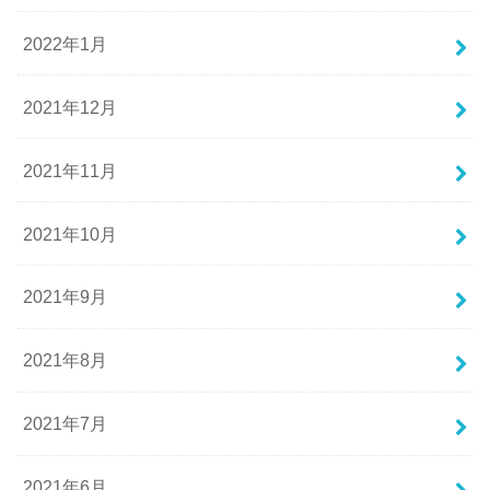
2022年1月
2021年12月
2021年11月
2021年10月
2021年9月
2021年8月
2021年7月
2021年6月