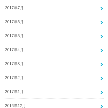
2017年7月
2017年6月
2017年5月
2017年4月
2017年3月
2017年2月
2017年1月
2016年12月