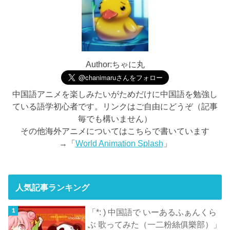
Author:ちゃに丸
中国語アニメを楽しみたいがためだけに中国語を勉強し
ている語学初心者です。リンクはご自由にどうぞ（記事
毎でも構いません）
その他海外アニメについてはこちらで書いています
→「
World Animation Splash
」
人気記事ランキング
「*: ) 中国語で いーあるふぁんくら
ぶ 歌ってみた（一二粉絲俱樂部）」