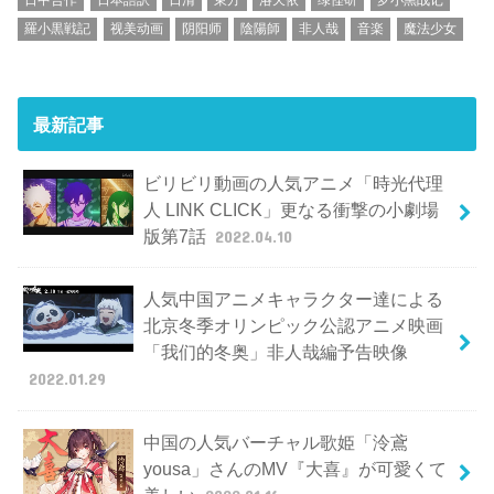
羅小黒戦記
视美动画
阴阳师
陰陽師
非人哉
音楽
魔法少女
最新記事
ビリビリ動画の人気アニメ「時光代理
人 LINK CLICK」更なる衝撃の小劇場
版第7話
2022.04.10
人気中国アニメキャラクター達による
北京冬季オリンピック公認アニメ映画
「我们的冬奥」非人哉編予告映像
2022.01.29
中国の人気バーチャル歌姫「泠鳶
yousa」さんのMV『大喜』が可愛くて