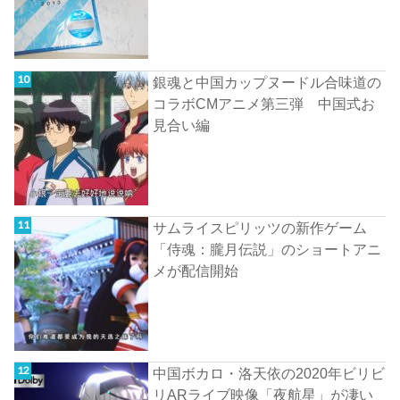
銀魂と中国カップヌードル合味道の
コラボCMアニメ第三弾 中国式お
見合い編
サムライスピリッツの新作ゲーム
「侍魂：朧月伝説」のショートアニ
メが配信開始
中国ボカロ・洛天依の2020年ビリビ
リARライブ映像「夜航星」が凄い