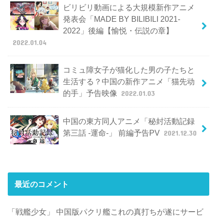
ビリビリ動画による大規模新作アニメ
発表会「MADE BY BILIBILI 2021-
2022」後編【愉悦・伝説の章】
2022.01.04
コミュ障女子が猫化した男の子たちと
生活する？中国の新作アニメ「猫先动
的手」予告映像
2022.01.03
中国の東方同人アニメ「秘封活動記録
第三話 -運命-」 前編予告PV
2021.12.30
最近のコメント
「戦艦少女」 中国版パクリ艦これの真打ちが遂にサービ