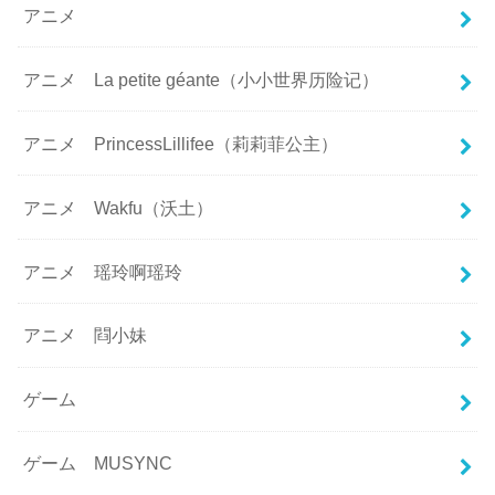
アニメ
アニメ La petite géante（小小世界历险记）
アニメ PrincessLillifee（莉莉菲公主）
アニメ Wakfu（沃土）
アニメ 瑶玲啊瑶玲
アニメ 閰小妹
ゲーム
ゲーム MUSYNC