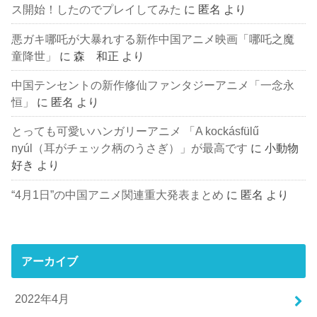
ス開始！したのでプレイしてみた
に
匿名
より
悪ガキ哪吒が大暴れする新作中国アニメ映画「哪吒之魔
童降世」
に
森 和正
より
中国テンセントの新作修仙ファンタジーアニメ「一念永
恒」
に
匿名
より
とっても可愛いハンガリーアニメ 「A kockásfülű
nyúl（耳がチェック柄のうさぎ）」が最高です
に
小動物
好き
より
“4月1日”の中国アニメ関連重大発表まとめ
に
匿名
より
アーカイブ
2022年4月