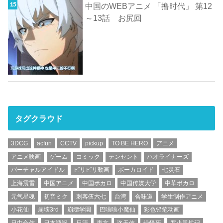
中国のWEBアニメ 「撸时代」 第12
～13話 お尻回
タグクラウド
3DCG
acfun
CCTV
pickup
TO BE HERO
アニメ
アニメ映画
ゲーム
コミック
テンセント
ハオライナーズ
バーチャルアイドル
ビリビリ動画
ボーカロイド
七灵石
上海震雷
中国アニメ
中国ボカロ
中国传媒大学
中華ボカロ
元气星魂
初音ミク
刺客伍六七
台湾
合味道
学生制作アニメ
小花仙
崩壊3rd
崩壊学園
巴啦啦小魔仙
彩色铅笔动画
日中合作
日本語訳
日清
東方
洛天依
绿怪研
罗小黑战记