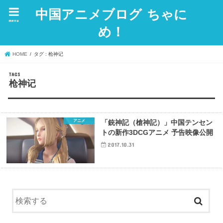
中国アニメブログ ちゃに
menu
め！
HOME
タグ : 枪神记
枪神记
アニメ
「銃神記（槍神記）」中国テンセン
トの新作3DCGアニメ 予告映像公開
2017.10.31