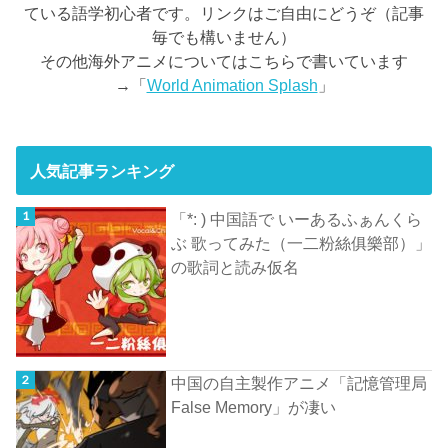
ている語学初心者です。リンクはご自由にどうぞ（記事
毎でも構いません）
その他海外アニメについてはこちらで書いています
→「
World Animation Splash
」
人気記事ランキング
「*: ) 中国語で いーあるふぁんくら
ぶ 歌ってみた（一二粉絲俱樂部）」
の歌詞と読み仮名
中国の自主製作アニメ「記憶管理局
False Memory」が凄い