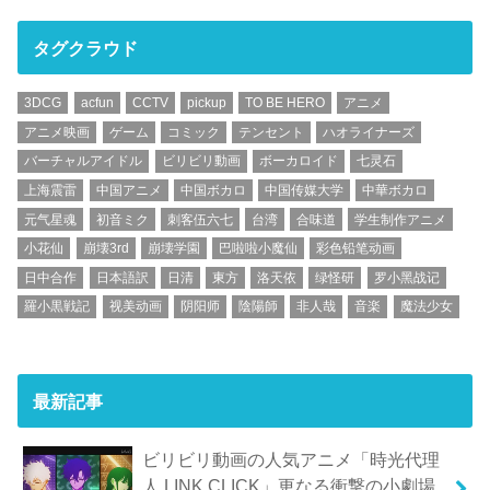
タグクラウド
3DCG
acfun
CCTV
pickup
TO BE HERO
アニメ
アニメ映画
ゲーム
コミック
テンセント
ハオライナーズ
バーチャルアイドル
ビリビリ動画
ボーカロイド
七灵石
上海震雷
中国アニメ
中国ボカロ
中国传媒大学
中華ボカロ
元气星魂
初音ミク
刺客伍六七
台湾
合味道
学生制作アニメ
小花仙
崩壊3rd
崩壊学園
巴啦啦小魔仙
彩色铅笔动画
日中合作
日本語訳
日清
東方
洛天依
绿怪研
罗小黑战记
羅小黒戦記
视美动画
阴阳师
陰陽師
非人哉
音楽
魔法少女
最新記事
ビリビリ動画の人気アニメ「時光代理
人 LINK CLICK」更なる衝撃の小劇場