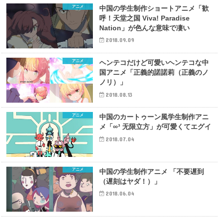
アニメ
中国の学生制作ショートアニメ「歓
呼！天堂之国 Viva! Paradise
Nation」が色んな意味で凄い
2018.09.09
アニメ
ヘンテコだけど可愛いヘンテコな中
国アニメ「正義的諾諾莉（正義のノ
ノリ）」
2018.08.13
アニメ
中国のカートゥーン風学生制作アニ
メ「∞³ 无限立方」が可愛くてエグイ
2018.07.04
アニメ
中国の学生制作アニメ 「不要遅到
（遅刻はヤダ！）」
2018.06.04