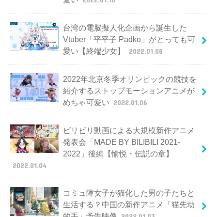
台湾の電脳擬人化企画から誕生した
Vtuber「平平子 Padko」がとっても可
愛い【終端少女】
2022.01.08
2022年北京冬季オリンピックの競技を
紹介するストップモーションアニメが
めちゃ可愛い
2022.01.06
ビリビリ動画による大規模新作アニメ
発表会「MADE BY BILIBILI 2021-
2022」後編【愉悦・伝説の章】
2022.01.04
コミュ障女子が猫化した男の子たちと
生活する？中国の新作アニメ「猫先动
的手」予告映像
2022.01.03