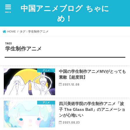
中国アニメブログ ちゃに
menu
め！
HOME
タグ : 学生制作アニメ
学生制作アニメ
アニメ
中国の学生制作アニメMVがとっても
素敵【超度我】
2021.12.08
アニメ
四川美術学院の学生制作アニメ「波
子 The Glass Ball」のアニメーショ
ンが心地いい
2021.08.23