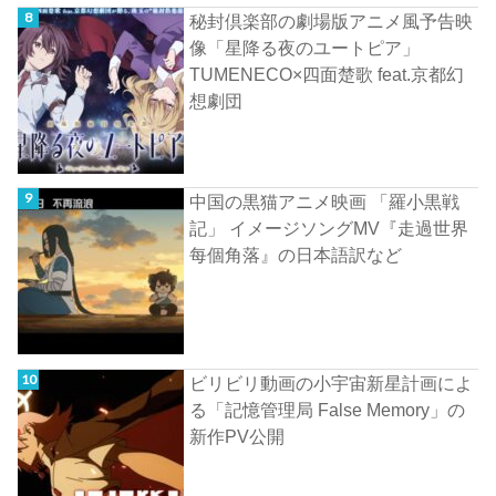
秘封倶楽部の劇場版アニメ風予告映
像「星降る夜のユートピア」
TUMENECO×四面楚歌 feat.京都幻
想劇団
中国の黒猫アニメ映画 「羅小黒戦
記」 イメージソングMV『走過世界
每個角落』の日本語訳など
ビリビリ動画の小宇宙新星計画によ
る「記憶管理局 False Memory」の
新作PV公開