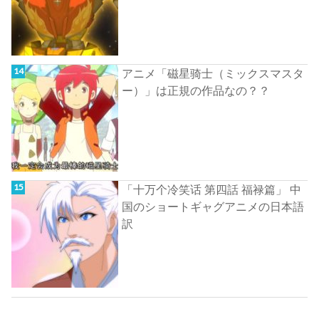
アニメ「磁星骑士（ミックスマスタ
ー）」は正規の作品なの？？
「十万个冷笑话 第四話 福禄篇」 中
国のショートギャグアニメの日本語
訳