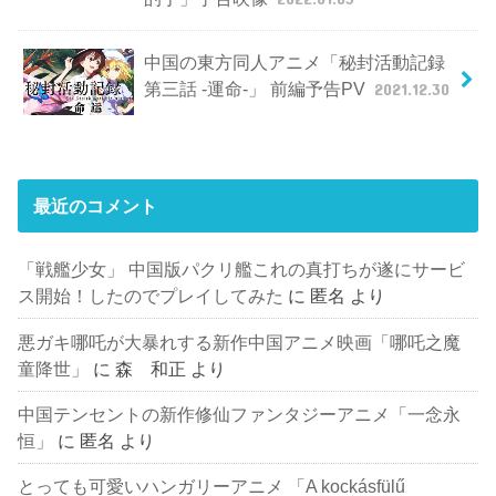
中国の東方同人アニメ「秘封活動記録
第三話 -運命-」 前編予告PV
2021.12.30
最近のコメント
「戦艦少女」 中国版パクリ艦これの真打ちが遂にサービ
ス開始！したのでプレイしてみた
に
匿名
より
悪ガキ哪吒が大暴れする新作中国アニメ映画「哪吒之魔
童降世」
に
森 和正
より
中国テンセントの新作修仙ファンタジーアニメ「一念永
恒」
に
匿名
より
とっても可愛いハンガリーアニメ 「A kockásfülű