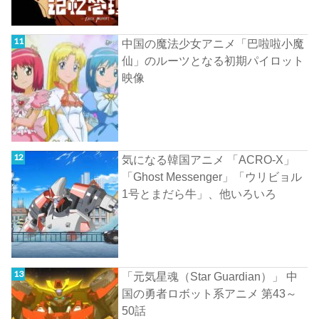
中国の魔法少女アニメ「巴啦啦小魔
仙」のルーツとなる初期パイロット
映像
気になる韓国アニメ 「ACRO-X」
「Ghost Messenger」「ウリビョル
1号とまだら牛」、他いろいろ
「元気星魂（Star Guardian）」 中
国の勇者ロボット系アニメ 第43～
50話