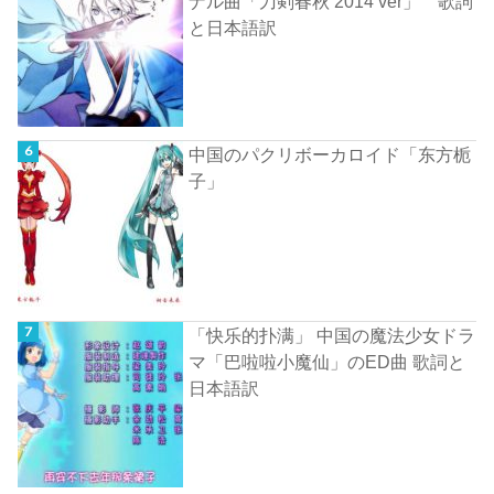
ナル曲「刀剣春秋 2014 ver」 歌詞
と日本語訳
中国のパクリボーカロイド「东方栀
子」
「快乐的扑满」 中国の魔法少女ドラ
マ「巴啦啦小魔仙」のED曲 歌詞と
日本語訳