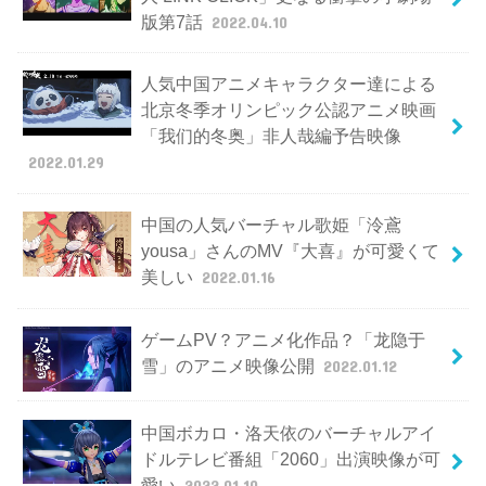
版第7話
2022.04.10
人気中国アニメキャラクター達による
北京冬季オリンピック公認アニメ映画
「我们的冬奥」非人哉編予告映像
2022.01.29
中国の人気バーチャル歌姫「泠鳶
yousa」さんのMV『大喜』が可愛くて
美しい
2022.01.16
ゲームPV？アニメ化作品？「龙隐于
雪」のアニメ映像公開
2022.01.12
中国ボカロ・洛天依のバーチャルアイ
ドルテレビ番組「2060」出演映像が可
愛い
2022.01.10