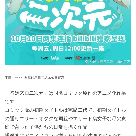
来自：weibo @爸妈来自二次元动画官方
「爸妈来自二次元」は同名コミック原作のアニメ化作品
です。
コミック版の初期タイトルは宅腐二代で、初期タイトル
の通りエリートオタクな両親やエリート腐女子な母の家
庭で育った子供たちの日常を描く作品。
爆発的にアニメファンが増えた80年代生まれの人たち