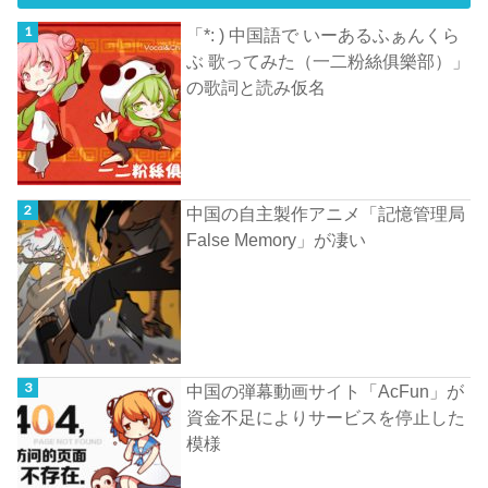
「*: ) 中国語で いーあるふぁんくら
ぶ 歌ってみた（一二粉絲俱樂部）」
の歌詞と読み仮名
中国の自主製作アニメ「記憶管理局
False Memory」が凄い
中国の弾幕動画サイト「AcFun」が
資金不足によりサービスを停止した
模様