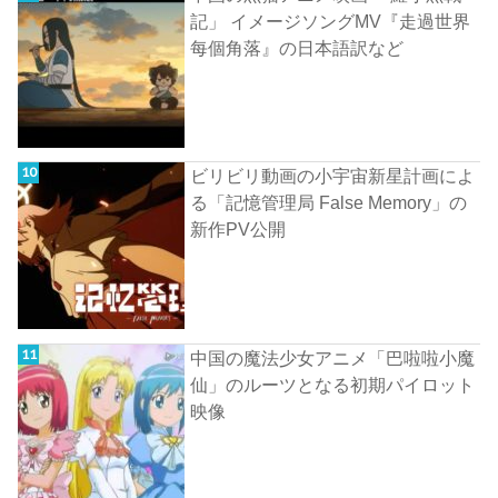
記」 イメージソングMV『走過世界
每個角落』の日本語訳など
ビリビリ動画の小宇宙新星計画によ
る「記憶管理局 False Memory」の
新作PV公開
中国の魔法少女アニメ「巴啦啦小魔
仙」のルーツとなる初期パイロット
映像