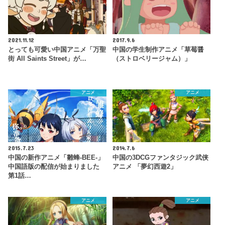
2021.11.12
2017.9.6
とっても可愛い中国アニメ「万聖
中国の学生制作アニメ「草莓醤
街 All Saints Street」が…
（ストロベリージャム）」
アニメ
アニメ
2015.7.23
2014.7.6
中国の新作アニメ「雛蜂-BEE-」
中国の3DCGファンタジック武侠
中国語版の配信が始まりました
アニメ 「夢幻西遊2」
第1話…
アニメ
アニメ