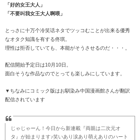
「好的女王大人」
「不要叫我女王大人啊喂」
とっさに十万个冷笑话ネタでツッコむことが出来る優秀
なオタク知識を有する佟琪。
理性は拒否していても、本能がそうさせるのだ・・・。
配信開始予定日は10月10日。
面白そうな作品なのでとっても楽しみにしています。
▼ちなみにコミック版はお馴染み中国漫画館さんが翻訳
配信されています
じゃじゃーん！今日から新連載『両親は二次元オ
タ』が始まります♪笑いあり涙あり萌えありのハート