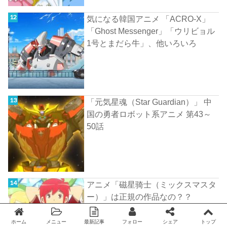
気になる韓国アニメ 「ACRO-X」
「Ghost Messenger」「ウリビョル
1号とまだら牛」、他いろいろ
「元気星魂（Star Guardian）」 中
国の勇者ロボット系アニメ 第43～
50話
アニメ「磁星骑士（ミックスマスタ
ー）」は正規の作品なの？？
ホーム
メニュー
最新記事
フォロー
シェア
トップ
Twitter
facebook