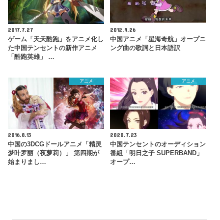
2017.7.27
2012.9.26
ゲーム「天天酷跑」をアニメ化し
中国アニメ「星海奇航」オープニ
た中国テンセントの新作アニメ
ング曲の歌詞と日本語訳
「酷跑英雄」 …
アニメ
アニメ
2016.8.13
2020.7.23
中国の3DCGドールアニメ「精灵
中国テンセントのオーディション
梦叶罗丽（夜萝莉）」 第四期が
番組「明日之子 SUPERBAND」
始まりまし…
オープ…