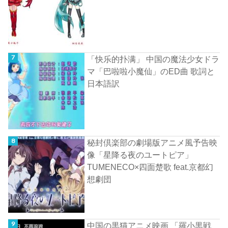
「快乐的扑满」 中国の魔法少女ドラ
マ「巴啦啦小魔仙」のED曲 歌詞と
日本語訳
秘封倶楽部の劇場版アニメ風予告映
像「星降る夜のユートピア」
TUMENECO×四面楚歌 feat.京都幻
想劇団
中国の黒猫アニメ映画 「羅小黒戦