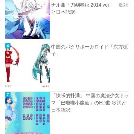
ナル曲「刀剣春秋 2014 ver」 歌詞
と日本語訳
中国のパクリボーカロイド「东方栀
子」
「快乐的扑满」 中国の魔法少女ドラ
マ「巴啦啦小魔仙」のED曲 歌詞と
日本語訳