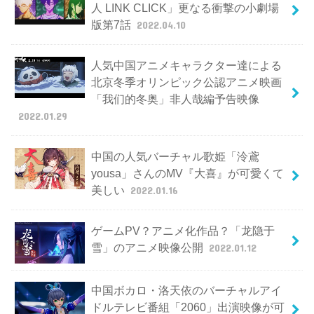
人 LINK CLICK」更なる衝撃の小劇場
版第7話
2022.04.10
人気中国アニメキャラクター達による
北京冬季オリンピック公認アニメ映画
「我们的冬奥」非人哉編予告映像
2022.01.29
中国の人気バーチャル歌姫「泠鳶
yousa」さんのMV『大喜』が可愛くて
美しい
2022.01.16
ゲームPV？アニメ化作品？「龙隐于
雪」のアニメ映像公開
2022.01.12
中国ボカロ・洛天依のバーチャルアイ
ドルテレビ番組「2060」出演映像が可