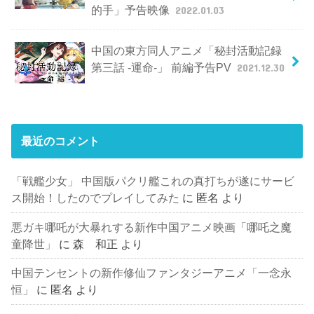
的手」予告映像
2022.01.03
中国の東方同人アニメ「秘封活動記録
第三話 -運命-」 前編予告PV
2021.12.30
最近のコメント
「戦艦少女」 中国版パクリ艦これの真打ちが遂にサービ
ス開始！したのでプレイしてみた
に
匿名
より
悪ガキ哪吒が大暴れする新作中国アニメ映画「哪吒之魔
童降世」
に
森 和正
より
中国テンセントの新作修仙ファンタジーアニメ「一念永
恒」
に
匿名
より