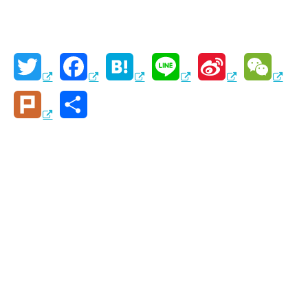
T
F
H
L
S
W
w
a
a
i
i
e
P
共
i
c
t
n
n
C
l
有
t
e
e
e
a
h
u
t
b
n
W
a
r
e
o
a
e
t
k
r
o
i
k
b
o