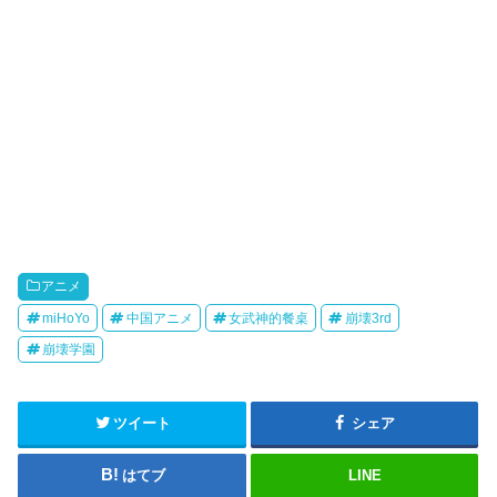
アニメ
miHoYo
中国アニメ
女武神的餐桌
崩壊3rd
崩壊学園
ツイート
シェア
はてブ
LINE