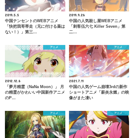
2019.5.5
2019.9.26
中国テンセントのWEBアニメ
中国の人気殺し屋WEBアニメ
「快把我哥帯走（兄に付ける薬は
「刺客伍六七 Killer Seven」第
ない！）」第三…
二…
アニメ
アニメ
2012.12.6
2021.7.11
「夢月精霊（NaNa Moon）」 月
中国の人気ゲーム崩壊3rdの新作
の精霊がかわいい中国新作アニメ
ショートアニメ「薪炎永燃」の映
のP…
像がまた凄い
アニメ
アニメ