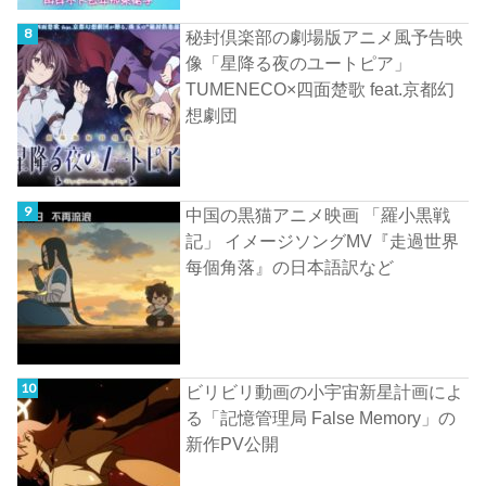
秘封倶楽部の劇場版アニメ風予告映
像「星降る夜のユートピア」
TUMENECO×四面楚歌 feat.京都幻
想劇団
中国の黒猫アニメ映画 「羅小黒戦
記」 イメージソングMV『走過世界
每個角落』の日本語訳など
ビリビリ動画の小宇宙新星計画によ
る「記憶管理局 False Memory」の
新作PV公開