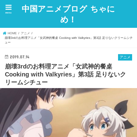
中国アニメブログ ちゃに
menu
め！
HOME
アニメ
崩壊3rdのお料理アニメ「女武神的餐桌 Cooking with Valkyries」第3話 足りないクリームシチ
ュー
2019.07.14
アニメ
崩壊3rdのお料理アニメ「女武神的餐桌
Cooking with Valkyries」第3話 足りないク
リームシチュー