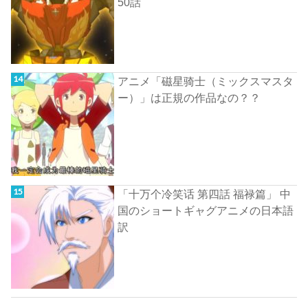
50話
アニメ「磁星骑士（ミックスマスタ
ー）」は正規の作品なの？？
「十万个冷笑话 第四話 福禄篇」 中
国のショートギャグアニメの日本語
訳