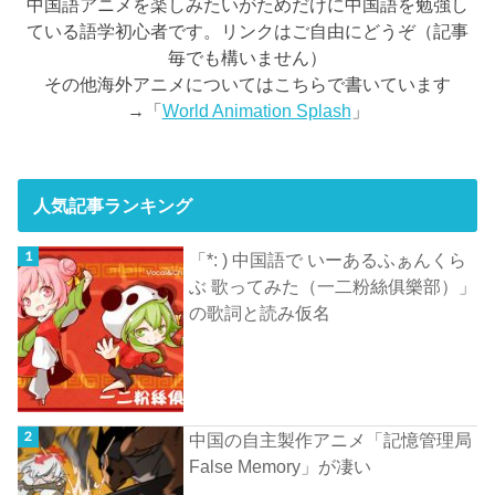
中国語アニメを楽しみたいがためだけに中国語を勉強し
ている語学初心者です。リンクはご自由にどうぞ（記事
毎でも構いません）
その他海外アニメについてはこちらで書いています
→「
World Animation Splash
」
人気記事ランキング
「*: ) 中国語で いーあるふぁんくら
ぶ 歌ってみた（一二粉絲俱樂部）」
の歌詞と読み仮名
中国の自主製作アニメ「記憶管理局
False Memory」が凄い