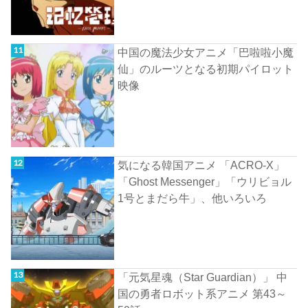
中国の魔法少女アニメ「巴啦啦小魔
仙」のルーツとなる初期パイロット
映像
気になる韓国アニメ 「ACRO-X」
「Ghost Messenger」「ウリビョル
1号とまだら牛」、他いろいろ
「元気星魂（Star Guardian）」 中
国の勇者ロボット系アニメ 第43～