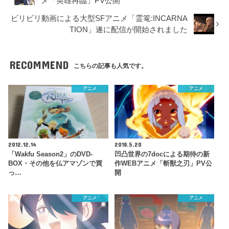
メ「英雄再臨」PV公開
ビリビリ動画による大型SFアニメ「霊篭:INCARNA
TION」遂に配信が開始されました
RECOMMEND
こちらの記事も人気です。
アニメ
アニメ
2012.12.14
2018.5.20
「Wakfu Season2」のDVD-
凹凸世界の7docによる期待の新
BOX・その他を仏アマゾンで買
作WEBアニメ「斬獣之刃」PV公
っ…
開
アニメ
アニメ