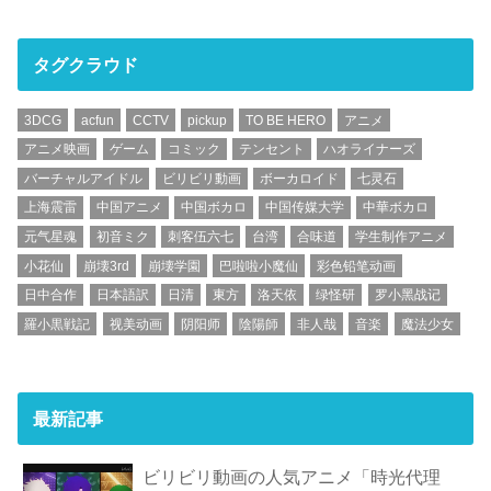
タグクラウド
3DCG
acfun
CCTV
pickup
TO BE HERO
アニメ
アニメ映画
ゲーム
コミック
テンセント
ハオライナーズ
バーチャルアイドル
ビリビリ動画
ボーカロイド
七灵石
上海震雷
中国アニメ
中国ボカロ
中国传媒大学
中華ボカロ
元气星魂
初音ミク
刺客伍六七
台湾
合味道
学生制作アニメ
小花仙
崩壊3rd
崩壊学園
巴啦啦小魔仙
彩色铅笔动画
日中合作
日本語訳
日清
東方
洛天依
绿怪研
罗小黑战记
羅小黒戦記
视美动画
阴阳师
陰陽師
非人哉
音楽
魔法少女
最新記事
ビリビリ動画の人気アニメ「時光代理