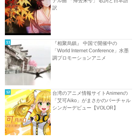
ナル曲 「帰去来兮」 歌詞と日本語
訳
『相聚烏鎮』 中国で開催中の
「World Internet Conference」水墨
調プロモーションアニメ
台湾のアニメ情報サイトAnimenの
「艾可Aiko」がまさかのバーチャル
シンガーデビュー【VOLOR】