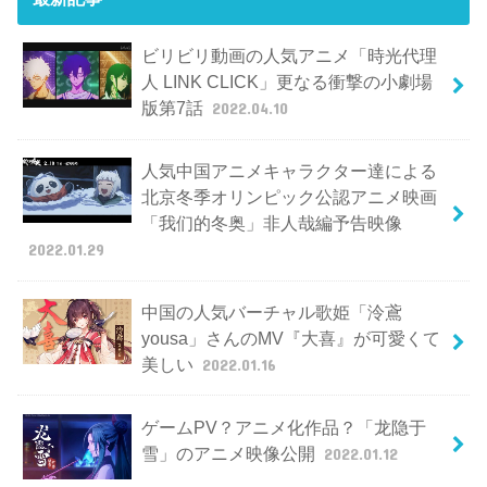
ビリビリ動画の人気アニメ「時光代理
人 LINK CLICK」更なる衝撃の小劇場
版第7話
2022.04.10
人気中国アニメキャラクター達による
北京冬季オリンピック公認アニメ映画
「我们的冬奥」非人哉編予告映像
2022.01.29
中国の人気バーチャル歌姫「泠鳶
yousa」さんのMV『大喜』が可愛くて
美しい
2022.01.16
ゲームPV？アニメ化作品？「龙隐于
雪」のアニメ映像公開
2022.01.12