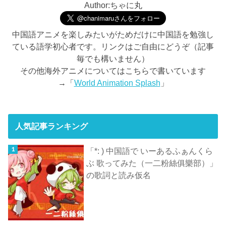
Author:ちゃに丸
中国語アニメを楽しみたいがためだけに中国語を勉強し
ている語学初心者です。リンクはご自由にどうぞ（記事
毎でも構いません）
その他海外アニメについてはこちらで書いています
→「
World Animation Splash
」
人気記事ランキング
「*: ) 中国語で いーあるふぁんくら
ぶ 歌ってみた（一二粉絲俱樂部）」
の歌詞と読み仮名