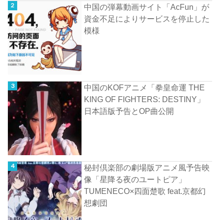
中国の弾幕動画サイト「AcFun」が
資金不足によりサービスを停止した
模様
中国のKOFアニメ「拳皇命運 THE
KING OF FIGHTERS: DESTINY」
日本語版予告とOP曲公開
秘封倶楽部の劇場版アニメ風予告映
像「星降る夜のユートピア」
TUMENECO×四面楚歌 feat.京都幻
想劇団