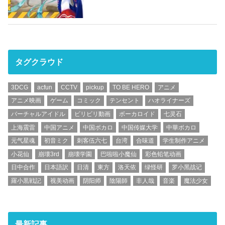
タグクラウド
3DCG
acfun
CCTV
pickup
TO BE HERO
アニメ
アニメ映画
ゲーム
コミック
テンセント
ハオライナーズ
バーチャルアイドル
ビリビリ動画
ボーカロイド
七灵石
上海震雷
中国アニメ
中国ボカロ
中国传媒大学
中華ボカロ
元气星魂
初音ミク
刺客伍六七
台湾
合味道
学生制作アニメ
小花仙
崩壊3rd
崩壊学園
巴啦啦小魔仙
彩色铅笔动画
日中合作
日本語訳
日清
東方
洛天依
绿怪研
罗小黑战记
羅小黒戦記
视美动画
阴阳师
陰陽師
非人哉
音楽
魔法少女
最新記事