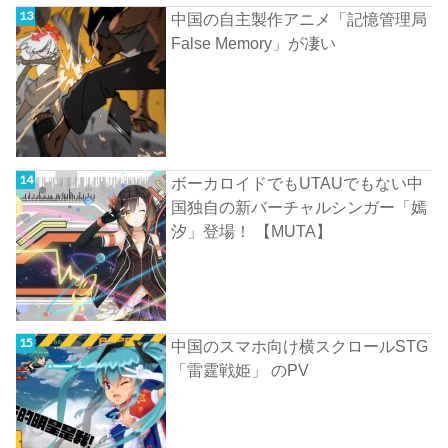
中国の自主製作アニメ「記憶管理局
False Memory」が凄い
ボーカロイドでもUTAUでもない中
国独自の新バーチャルシンガー「嫣
汐」登場！ 【MUTA】
中国のスマホ向け横スクロールSTG
「雷霆戦姫」 のPV