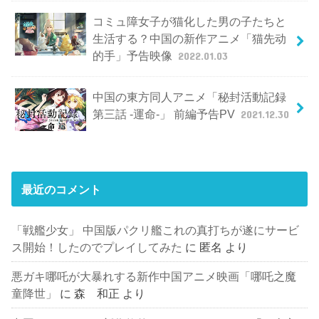
コミュ障女子が猫化した男の子たちと
生活する？中国の新作アニメ「猫先动
的手」予告映像
2022.01.03
中国の東方同人アニメ「秘封活動記録
第三話 -運命-」 前編予告PV
2021.12.30
最近のコメント
「戦艦少女」 中国版パクリ艦これの真打ちが遂にサービ
ス開始！したのでプレイしてみた
に
匿名
より
悪ガキ哪吒が大暴れする新作中国アニメ映画「哪吒之魔
童降世」
に
森 和正
より