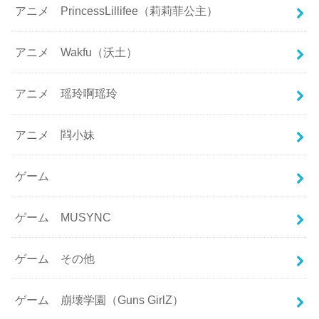
アニメ PrincessLillifee（莉莉菲公主）
アニメ Wakfu（沃土）
アニメ 瑶玲啊瑶玲
アニメ 閰小妹
ゲーム
ゲーム MUSYNC
ゲーム その他
ゲーム 崩壊学園（Guns GirlZ）