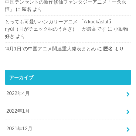
中国テンセントの新作修仙ファンタジーアニメ「一念永
恒」
に
匿名
より
とっても可愛いハンガリーアニメ 「A kockásfülű
nyúl（耳がチェック柄のうさぎ）」が最高です
に
小動物
好き
より
“4月1日”の中国アニメ関連重大発表まとめ
に
匿名
より
アーカイブ
2022年4月
2022年1月
2021年12月