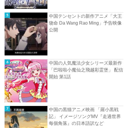
中国テンセントの新作アニメ「大王
饶命 Da Wang Rao Ming」予告映像
公開
中国の人気魔法少女シリーズ最新作
「巴啦啦小魔仙之飛越彩霊堡」 配信
開始 第1話
中国の黒猫アニメ映画 「羅小黒戦
記」 イメージソングMV『走過世界
每個角落』の日本語訳など