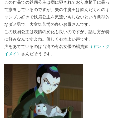
この作品での鉄扇公主は病に犯されており車椅子に乗っ
て療養しているのですが、夫の牛魔王は飲んだくれのギ
ャンブル好きで鉄扇公主を気遣いもしないという典型的
なダメ男で、大変気苦労の多いお母さんです。
この鉄扇公主は表情の変化も良いのですが、話し方が特
に好みなんですよね。優しく心地よい声です。
声をあてているのは台湾の有名女優の楊貴媚
（ヤン・グ
イメイ）
さんだそうです。