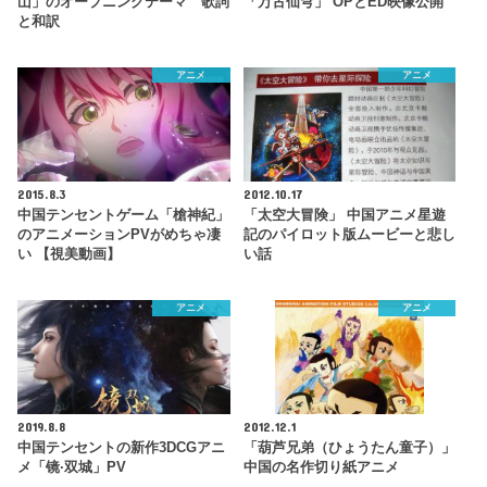
山」のオープニングテーマ 歌詞
「万古仙穹」 OPとED映像公開
と和訳
アニメ
アニメ
2015.8.3
2012.10.17
中国テンセントゲーム「槍神紀」
「太空大冒険」 中国アニメ星遊
のアニメーションPVがめちゃ凄
記のパイロット版ムービーと悲し
い 【視美動画】
い話
アニメ
アニメ
2019.8.8
2012.12.1
中国テンセントの新作3DCGアニ
「葫芦兄弟（ひょうたん童子）」
メ「镜·双城」PV
中国の名作切り紙アニメ