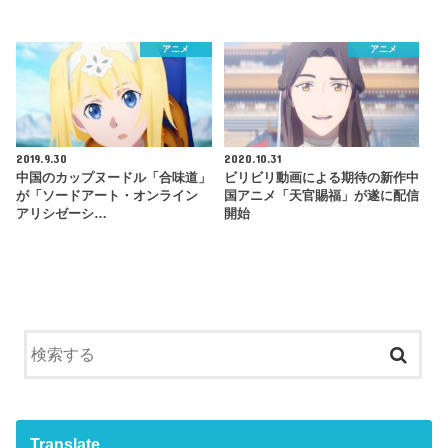
アニメ
アニメ
2019.9.30
2020.10.31
中国のカップヌードル「合味道」
ビリビリ動画による期待の新作中
が「ソードアート・オンライン
国アニメ「天官賜福」が遂に配信
アリシゼーシ…
開始
Translate