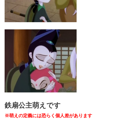
鉄扇公主萌えです
※萌えの定義には恐らく個人差があります