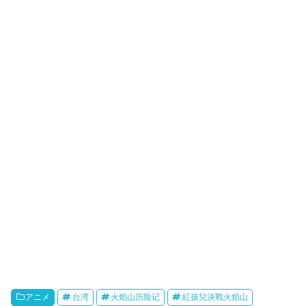
r
e
o
a
e
t
k
r
o
i
k
b
o
アニメ
台湾
火焰山历险记
紅孩兒決戰火焰山