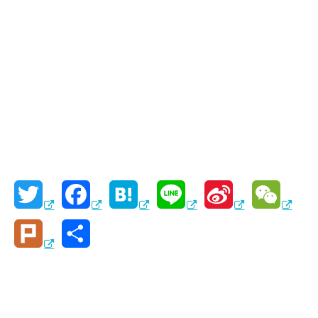
T
F
H
L
S
W
w
a
a
i
i
e
P
共
i
c
t
n
n
C
l
有
t
e
e
e
a
h
u
t
b
n
W
a