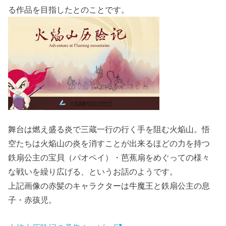
る作品を目指したとのことです。
舞台は燃え盛る炎で三蔵一行の行く手を阻む火焔山。悟
空たちは火焔山の炎を消すことが出来るほどの力を持つ
鉄扇公主の宝貝（パオペイ）・芭蕉扇をめぐっての様々
な戦いを繰り広げる、というお話のようです。
上記画像の赤髪のキャラクターは牛魔王と鉄扇公主の息
子・赤孩児。