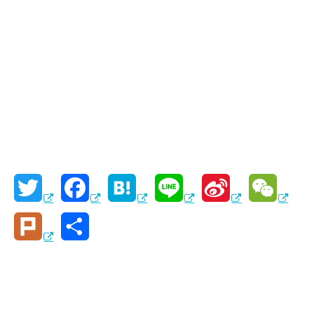
T
F
H
L
S
W
w
a
a
i
i
e
P
共
i
c
t
n
n
C
l
有
t
e
e
e
a
h
u
t
b
n
W
a
r