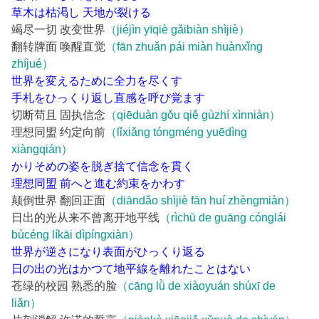
草木は枯渇し 天地が裂ける
竭尽一切 改变世界
（jiéjìn yīqiè gǎibiàn shìjiè）
翻转牌面 唤醒直觉
（fān zhuǎn pái miàn huànxǐng
zhíjué）
世界を変えるために全力を尽くす
手札をひっくり返し直感を呼び覚ます
切断苟且 固执信念
（qiēduàn gǒu qiě gùzhí xìnniàn）
理想同盟 约定向前
（lǐxiǎng tóngméng yuēdìng
xiàngqián）
かりそめの姿を脱ぎ捨て信念を貫く
理想同盟 前へと進む約束をかわす
颠倒世界 翻回正面
（diāndǎo shìjiè fān huí zhèngmiàn）
日出的光从来不曾离开地平线
（rìchū de guāng cónglái
bùcéng líkāi dìpíngxiàn）
世界が逆さになり表面がひっくり返る
日の出の光はかつて地平線を離れたことはない
苍绿的校园 熟悉的脸
（cāng lǜ de xiàoyuán shúxī de
liǎn）