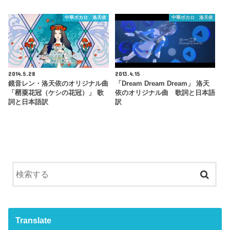
中華ボカロ 洛天依
中華ボカロ 洛天依
2014.5.28
2013.4.15
鏡音レン・洛天依のオリジナル曲
「Dream Dream Dream」 洛天
「罌粟花冠（ケシの花冠）」 歌
依のオリジナル曲 歌詞と日本語
詞と日本語訳
訳
Translate