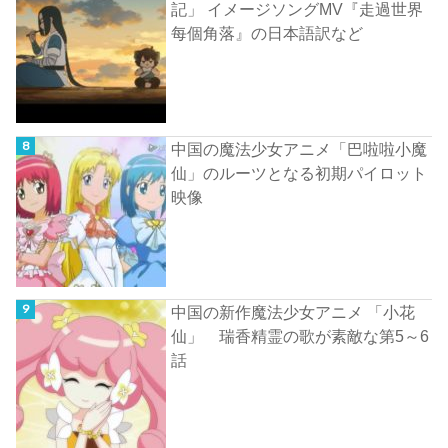
記」 イメージソングMV『走過世界
每個角落』の日本語訳など
中国の魔法少女アニメ「巴啦啦小魔
仙」のルーツとなる初期パイロット
映像
中国の新作魔法少女アニメ 「小花
仙」 瑞香精霊の歌が素敵な第5～6
話