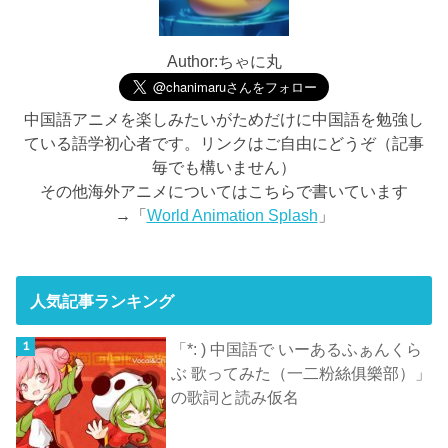
Author:ちゃに丸
中国語アニメを楽しみたいがためだけに中国語を勉強し
ている語学初心者です。リンクはご自由にどうぞ（記事
毎でも構いません）
その他海外アニメについてはこちらで書いています
→「
World Animation Splash
」
人気記事ランキング
「*: ) 中国語で いーあるふぁんくら
ぶ 歌ってみた（一二粉絲俱樂部）」
の歌詞と読み仮名