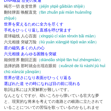
DNA螺旋 歴史の変遷
竭尽一切 改变世界
（jiéjìn yīqiè gǎibiàn shìjiè）
翻转牌面 唤醒直觉
（fān zhuǎn pái miàn huànxǐng
zhíjué）
世界を変えるために全力を尽くす
手札をひっくり返し直感を呼び覚ます
星球磁线 人心百面
（xīngqiú cí xiàn rénxīn bǎi miàn）
六元相接 突破万险
（liù yuán xiāngjiē tūpò wàn xiǎn）
星の磁気 多くの人の心
六元相接 あらゆる困難を突破
颠倒世界 翻回正面
（diāndǎo shìjiè fān huí zhèngmiàn）
选择的路 那时就会出现在眼前
（xuǎnzé de lù nàshí jiù huì
chū xiànzài yǎnqián）
世界が逆さになり表面がひっくり返る
選ばれた道 その時になれば目の前に現れる
歌詞は私には大変解釈が難しいです。
なんとなくですが、幼いころから懐いている壮大な夢
と、現実的な将来を考えての進路との岐路に立たされて
いることについての苦悩を歌っているのかもしれませ