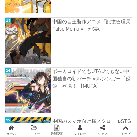
中国の自主製作アニメ「記憶管理局
False Memory」が凄い
ボーカロイドでもUTAUでもない中
国独自の新バーチャルシンガー「嫣
汐」登場！ 【MUTA】
中国のスマホ向け横スクロールSTG
「雷霆戦姫」 のPV
ホーム
メニュー
最新記事
フォロー
シェア
トップ
Twitter
facebook