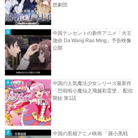
想劇団
中国テンセントの新作アニメ「大王
饶命 Da Wang Rao Ming」予告映像
公開
中国の人気魔法少女シリーズ最新作
「巴啦啦小魔仙之飛越彩霊堡」 配信
開始 第1話
中国の黒猫アニメ映画 「羅小黒戦