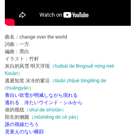
曲名：change over the world
詞曲：一方
編曲：黑白
イラスト：竹籽
灰白的风雪 明灭浮现
（huībái de fēngxuě míng miè
fúxiàn）
逃避知觉 冰冷的窗沿
（táobì zhījué bīnglěng de
chuāngyán）
青白い吹雪が明滅しながら現れる
逃れる 冷たいウインド・シルから
谁的视线
（shuí de shìxiàn）
陌生的侧颜
（mòshēng de cè yán）
誰の視線だろう
見覚えのない横顔