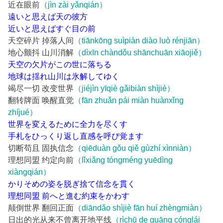
近在眼前
（jìn zài yǎnqián）
遠いと思えば天の彼方
近いと思えばすぐ目の前
天空碎片 掉落人间
（tiānkōng suìpiàn diào luò rénjiān）
地心颤抖 山川消解
（dìxīn chàndǒu shānchuān xiāojiě）
天空の欠片がこの世に落ちる
地球は揺れ山川は氷解してゆく
竭尽一切 改变世界
（jiéjìn yīqiè gǎibiàn shìjiè）
翻转牌面 唤醒直觉
（fān zhuǎn pái miàn huànxǐng
zhíjué）
世界を変えるために全力を尽くす
手札をひっくり返し直感を呼び覚ます
切断苟且 固执信念
（qiēduàn gǒu qiě gùzhí xìnniàn）
理想同盟 约定向前
（lǐxiǎng tóngméng yuēdìng
xiàngqián）
かりそめの姿を脱ぎ捨て信念を貫く
理想同盟 前へと進む約束をかわす
颠倒世界 翻回正面
（diāndǎo shìjiè fān huí zhèngmiàn）
日出的光从来不曾离开地平线
（rìchū de guāng cónglái