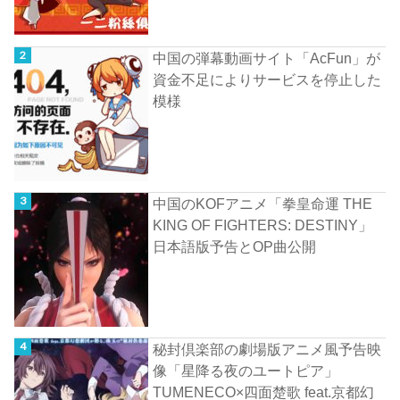
中国の弾幕動画サイト「AcFun」が
資金不足によりサービスを停止した
模様
中国のKOFアニメ「拳皇命運 THE
KING OF FIGHTERS: DESTINY」
日本語版予告とOP曲公開
秘封倶楽部の劇場版アニメ風予告映
像「星降る夜のユートピア」
TUMENECO×四面楚歌 feat.京都幻