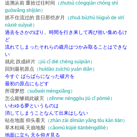
追溯从前 重拾过往时间
（zhuīsù cóngqián chóng shí
guòwǎng shíjiān）
抓不住流过的 昔日那些岁月
（zhuā bùzhù liúguò de xīrì
nàxiē suìyuè）
過去をさかのぼり、時間を行き来して再び拾い集めるけ
ど
流れてしまったそれらの歳月はつかみ取ることはできな
い
就此 跌成碎片
（jiù cǐ diē chéng suìpiàn）
回到最初原点
（huídào zuìchū yuán diǎn）
今すぐ ばらばらになった破片を
最初の原点にもどす
所谓梦想
（suǒwèi mèngxiǎng）
怎么能够就此破灭
（zěnme nénggòu jiù cǐ pòmiè）
いわゆる夢というものは
消してしまうことなんて出来はしない
站在地面 仰头看天
（zhàn zài dìmiàn yǎng tóu kàn tiān）
草木枯竭 天崩地裂
（cǎomù kūjié tiānbēngdìliè）
地面に立ち 天を仰ぎ見る