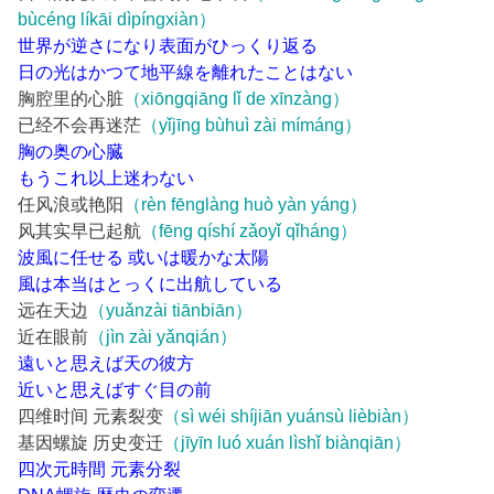
bùcéng líkāi dìpíngxiàn）
世界が逆さになり表面がひっくり返る
日の光はかつて地平線を離れたことはない
胸腔里的心脏
（xiōngqiāng lǐ de xīnzàng）
已经不会再迷茫
（yǐjīng bùhuì zài mímáng）
胸の奥の心臓
もうこれ以上迷わない
任风浪或艳阳
（rèn fēnglàng huò yàn yáng）
风其实早已起航
（fēng qíshí zǎoyǐ qǐháng）
波風に任せる 或いは暖かな太陽
風は本当はとっくに出航している
远在天边
（yuǎnzài tiānbiān）
近在眼前
（jìn zài yǎnqián）
遠いと思えば天の彼方
近いと思えばすぐ目の前
四维时间 元素裂变
（sì wéi shíjiān yuánsù lièbiàn）
基因螺旋 历史变迁
（jīyīn luó xuán lìshǐ biànqiān）
四次元時間 元素分裂