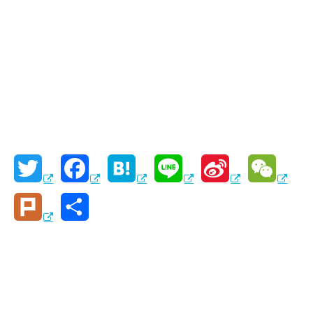
T
F
H
L
S
W
w
a
a
i
i
e
P
共
i
c
t
n
n
C
l
有
t
e
e
e
a
h
u
t
b
n
W
a
r
e
o
a
e
t