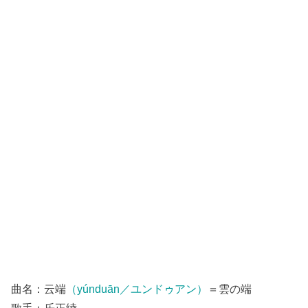
曲名：云端
（yúnduān／ユンドゥアン）
＝雲の端