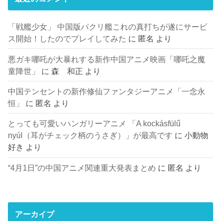
「戦艦少女」 中国版パクリ艦これの真打ちが遂にサービ
ス開始！したのでプレイしてみた
に
匿名
より
悪ガキ哪吒が大暴れする新作中国アニメ映画「哪吒之魔
童降世」
に
森 和正
より
中国テンセントの新作修仙ファンタジーアニメ「一念永
恒」
に
匿名
より
とっても可愛いハンガリーアニメ 「A kockásfülű
nyúl（耳がチェック柄のうさぎ）」が最高です
に
小動物
好き
より
“4月1日”の中国アニメ関連重大発表まとめ
に
匿名
より
アーカイブ