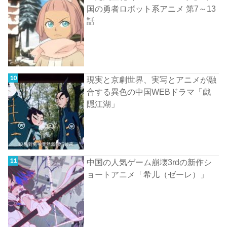
国の勇者ロボット系アニメ 第7～13
話
現実と京劇世界、実写とアニメが融
合する異色の中国WEBドラマ「戯
隠江湖」
中国の人気ゲーム崩壊3rdの新作シ
ョートアニメ「希儿（ゼーレ）」