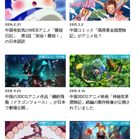
2014.2.21
2013.3.2
中国有妖気のWEBアニメ「饅頭
中国コミック「瑪塔黄金国歴険
日記」 第1話「加油！饅頭！」
記」がアニメ化？
の日本語訳
中国アニメ その他
中国アニメ その他
2013.9.24
2013.2.14
中国の3DCGアニメ作品「鋼鉄飛
中国3DCGアニメ映画「神秘世界
龍（ドラゴンフォース）」が日本
歴険記」続編の製作映像が公開さ
で劇場公開…
れていました
中国アニメ その他
中国アニメ その他