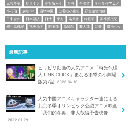
元气星魂
初音ミク
刺客伍六七
台湾
合味道
学生制作アニメ
小花仙
崩壊3rd
崩壊学園
巴啦啦小魔仙
彩色铅笔动画
日中合作
日本語訳
日清
東方
洛天依
绿怪研
罗小黑战记
羅小黒戦記
视美动画
阴阳师
陰陽師
非人哉
音楽
魔法少女
最新記事
ビリビリ動画の人気アニメ「時光代理
人 LINK CLICK」更なる衝撃の小劇場
版第7話
2022.04.10
人気中国アニメキャラクター達による
北京冬季オリンピック公認アニメ映画
「我们的冬奥」非人哉編予告映像
2022.01.29