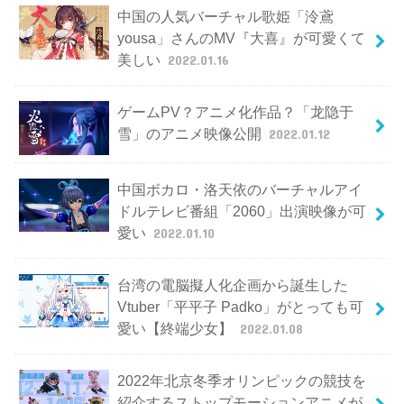
中国の人気バーチャル歌姫「泠鳶
yousa」さんのMV『大喜』が可愛くて
美しい
2022.01.16
ゲームPV？アニメ化作品？「龙隐于
雪」のアニメ映像公開
2022.01.12
中国ボカロ・洛天依のバーチャルアイ
ドルテレビ番組「2060」出演映像が可
愛い
2022.01.10
台湾の電脳擬人化企画から誕生した
Vtuber「平平子 Padko」がとっても可
愛い【終端少女】
2022.01.08
2022年北京冬季オリンピックの競技を
紹介するストップモーションアニメが