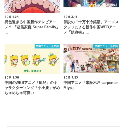
2017.1.24
2016.3.18
異色過ぎる中国新作テレビアニ
伝説の「十万个冷笑話」アニメス
メ？ 「超能家庭 Super Family」
タッフによる新作中国WEBアニ
…
メ「鎮魂街」…
中国アニメ その他
中国アニメ その他
2014.9.30
2013.7.23
中国のWEBアニメ「屍兄」のキ
中国アニメ「米粒木匠 carpenter
ャラクターソング「小小鹿」がめ
Miya」
ちゃめちゃ可愛い