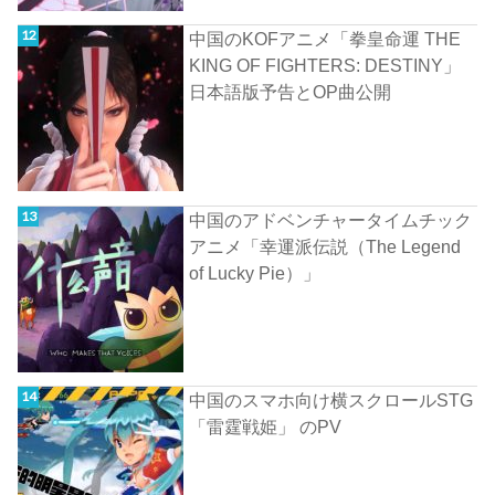
中国のKOFアニメ「拳皇命運 THE
KING OF FIGHTERS: DESTINY」
日本語版予告とOP曲公開
中国のアドベンチャータイムチック
アニメ「幸運派伝説（The Legend
of Lucky Pie）」
中国のスマホ向け横スクロールSTG
「雷霆戦姫」 のPV