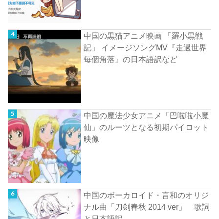
中国の黒猫アニメ映画 「羅小黒戦
記」 イメージソングMV『走過世界
每個角落』の日本語訳など
中国の魔法少女アニメ「巴啦啦小魔
仙」のルーツとなる初期パイロット
映像
中国のボーカロイド・言和のオリジ
ナル曲「刀剣春秋 2014 ver」 歌詞
と日本語訳