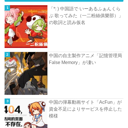
「*: ) 中国語で いーあるふぁんくら
ぶ 歌ってみた（一二粉絲俱樂部）」
の歌詞と読み仮名
中国の自主製作アニメ「記憶管理局
False Memory」が凄い
中国の弾幕動画サイト「AcFun」が
資金不足によりサービスを停止した
模様