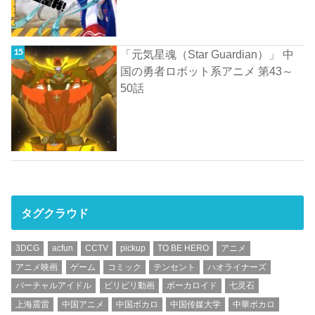
「元気星魂（Star Guardian）」 中
国の勇者ロボット系アニメ 第43～
50話
タグクラウド
3DCG
acfun
CCTV
pickup
TO BE HERO
アニメ
アニメ映画
ゲーム
コミック
テンセント
ハオライナーズ
バーチャルアイドル
ビリビリ動画
ボーカロイド
七灵石
上海震雷
中国アニメ
中国ボカロ
中国传媒大学
中華ボカロ