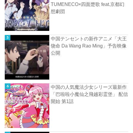
TUMENECO×四面楚歌 feat.京都幻
想劇団
中国テンセントの新作アニメ「大王
饶命 Da Wang Rao Ming」予告映像
公開
中国の人気魔法少女シリーズ最新作
「巴啦啦小魔仙之飛越彩霊堡」 配信
開始 第1話