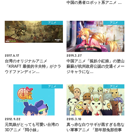
中国の勇者ロボット系アニメ …
アニメ
アニメ
2017.6.17
2019.3.27
台湾のオリジナルアニメ
中国アニメ「狐妖小紅娘」の塗山
「KRAFT 最後的卡夫特」がクラ
蘇蘇が杭州政府公認の交通イメー
ウドファンディン…
ジキャラにな…
アニメ
アニメ
2012.9.22
2015.3.10
元気娘がとっても可愛い台湾の
真っ赤な白ウサギが黒すぎる危な
3Dアニメ「閰小妹」
い軍事アニメ 「那年那兔那些事