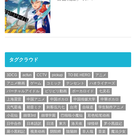
タグクラウド
3DCG
acfun
CCTV
pickup
TO BE HERO
アニメ
アニメ映画
ゲーム
コミック
テンセント
ハオライナーズ
バーチャルアイドル
ビリビリ動画
ボーカロイド
七灵石
上海震雷
中国アニメ
中国ボカロ
中国传媒大学
中華ボカロ
元气星魂
初音ミク
刺客伍六七
台湾
合味道
学生制作アニメ
小花仙
崩壊3rd
崩壊学園
巴啦啦小魔仙
彩色铅笔动画
日中合作
日本語訳
日清
東方
洛天依
绿怪研
罗小黑战记
羅小黒戦記
视美动画
阴阳师
陰陽師
非人哉
音楽
魔法少女