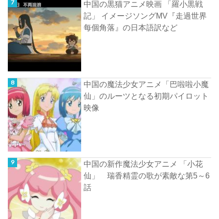
中国の黒猫アニメ映画 「羅小黒戦
記」 イメージソングMV『走過世界
每個角落』の日本語訳など
中国の魔法少女アニメ「巴啦啦小魔
仙」のルーツとなる初期パイロット
映像
中国の新作魔法少女アニメ 「小花
仙」 瑞香精霊の歌が素敵な第5～6
話