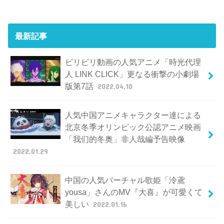
最新記事
ビリビリ動画の人気アニメ「時光代理
人 LINK CLICK」更なる衝撃の小劇場
版第7話
2022.04.10
人気中国アニメキャラクター達による
北京冬季オリンピック公認アニメ映画
「我们的冬奥」非人哉編予告映像
2022.01.29
中国の人気バーチャル歌姫「泠鳶
yousa」さんのMV『大喜』が可愛くて
美しい
2022.01.16