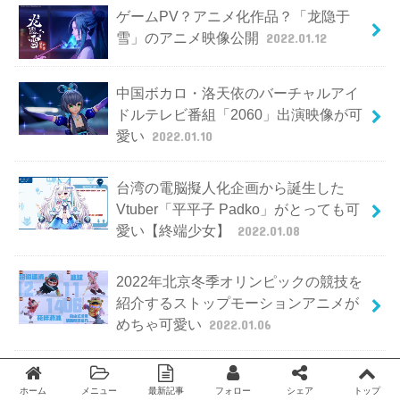
ゲームPV？アニメ化作品？「龙隐于
雪」のアニメ映像公開
2022.01.12
中国ボカロ・洛天依のバーチャルアイ
ドルテレビ番組「2060」出演映像が可
愛い
2022.01.10
台湾の電脳擬人化企画から誕生した
Vtuber「平平子 Padko」がとっても可
愛い【終端少女】
2022.01.08
2022年北京冬季オリンピックの競技を
紹介するストップモーションアニメが
めちゃ可愛い
2022.01.06
ビリビリ動画による大規模新作アニメ
ホーム
メニュー
最新記事
フォロー
シェア
トップ
発表会「MADE BY BILIBILI 2021-
Twitter
facebook