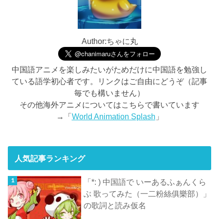
Author:ちゃに丸
中国語アニメを楽しみたいがためだけに中国語を勉強し
ている語学初心者です。リンクはご自由にどうぞ（記事
毎でも構いません）
その他海外アニメについてはこちらで書いています
→「
World Animation Splash
」
人気記事ランキング
「*: ) 中国語で いーあるふぁんくら
ぶ 歌ってみた（一二粉絲俱樂部）」
の歌詞と読み仮名