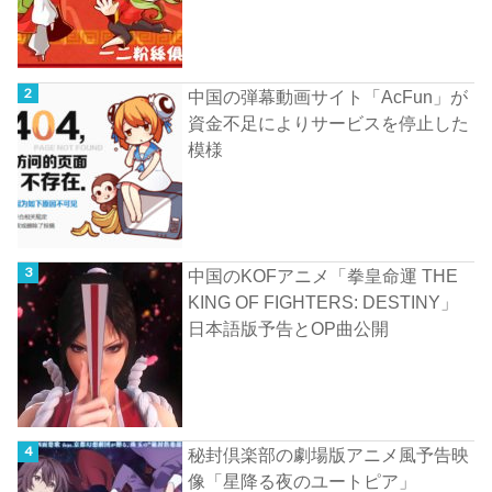
中国の弾幕動画サイト「AcFun」が
資金不足によりサービスを停止した
模様
中国のKOFアニメ「拳皇命運 THE
KING OF FIGHTERS: DESTINY」
日本語版予告とOP曲公開
秘封倶楽部の劇場版アニメ風予告映
像「星降る夜のユートピア」