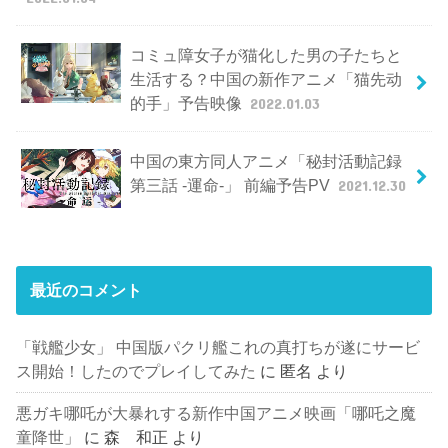
コミュ障女子が猫化した男の子たちと
生活する？中国の新作アニメ「猫先动
的手」予告映像
2022.01.03
中国の東方同人アニメ「秘封活動記録
第三話 -運命-」 前編予告PV
2021.12.30
最近のコメント
「戦艦少女」 中国版パクリ艦これの真打ちが遂にサービ
ス開始！したのでプレイしてみた
に
匿名
より
悪ガキ哪吒が大暴れする新作中国アニメ映画「哪吒之魔
童降世」
に
森 和正
より