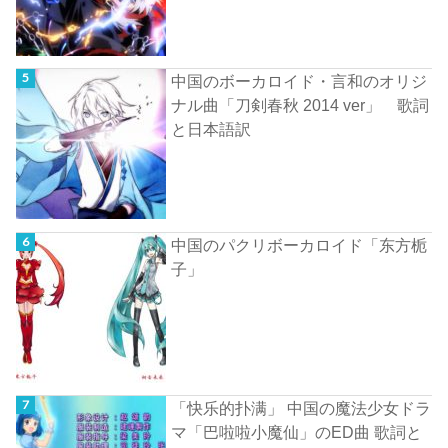
中国のボーカロイド・言和のオリジ
ナル曲「刀剣春秋 2014 ver」 歌詞
と日本語訳
中国のパクリボーカロイド「东方栀
子」
「快乐的扑满」 中国の魔法少女ドラ
マ「巴啦啦小魔仙」のED曲 歌詞と