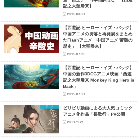
記之大聖帰来】
2015.08.01
アニメ
【西遊記 ヒーロー・イズ・バック】
中国アニメの凋落と再発展をまとめ
たFlashアニメ「中国アニメ 苦難の
歴史」 【大聖帰来】
2015.07.19
アニメ
【西遊記 ヒーロー・イズ・バック】
中国の新作3DCGアニメ映画「西遊
記之大聖帰来 Monkey King Hero is
Back」
2015.07.01
アニメ
ビリビリ動画による大人気コミック
アニメ化作品「長歌行」PV公開
2021.11.21