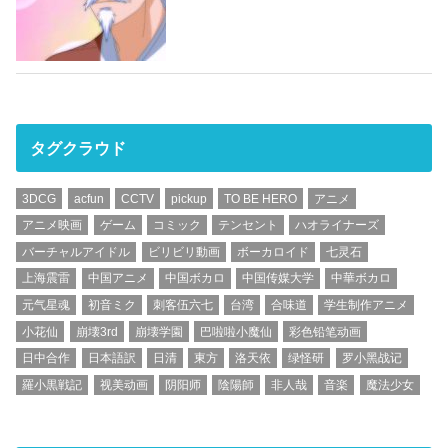
タグクラウド
3DCG
acfun
CCTV
pickup
TO BE HERO
アニメ
アニメ映画
ゲーム
コミック
テンセント
ハオライナーズ
バーチャルアイドル
ビリビリ動画
ボーカロイド
七灵石
上海震雷
中国アニメ
中国ボカロ
中国传媒大学
中華ボカロ
元气星魂
初音ミク
刺客伍六七
台湾
合味道
学生制作アニメ
小花仙
崩壊3rd
崩壊学園
巴啦啦小魔仙
彩色铅笔动画
日中合作
日本語訳
日清
東方
洛天依
绿怪研
罗小黑战记
羅小黒戦記
视美动画
阴阳师
陰陽師
非人哉
音楽
魔法少女