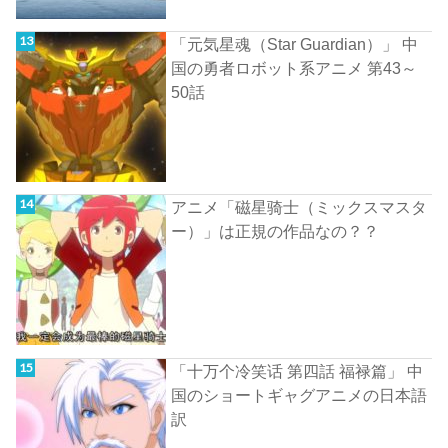
「元気星魂（Star Guardian）」 中
国の勇者ロボット系アニメ 第43～
50話
アニメ「磁星骑士（ミックスマスタ
ー）」は正規の作品なの？？
「十万个冷笑话 第四話 福禄篇」 中
国のショートギャグアニメの日本語
訳