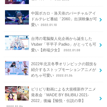
中国ボカロ・洛天依のバーチャルアイ
ドルテレビ番組「2060」出演映像が可
愛い
2022.01.10
台湾の電脳擬人化企画から誕生した
Vtuber「平平子 Padko」がとっても可
愛い【終端少女】
2022.01.08
2022年北京冬季オリンピックの競技を
紹介するストップモーションアニメが
めちゃ可愛い
2022.01.06
ビリビリ動画による大規模新作アニメ
発表会「MADE BY BILIBILI 2021-
2022」後編【愉悦・伝説の章】
2022.01.04