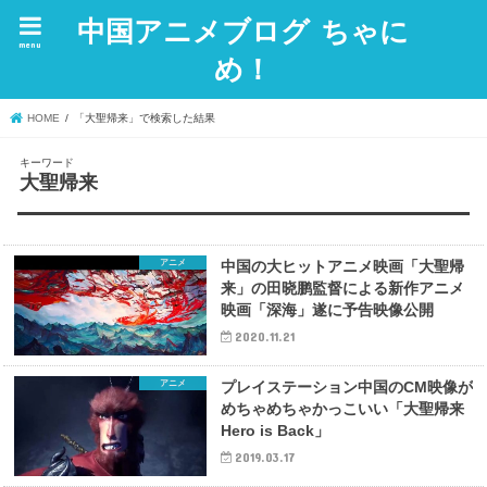
中国アニメブログ ちゃに
menu
め！
HOME
「大聖帰来」で検索した結果
キーワード
大聖帰来
アニメ
中国の大ヒットアニメ映画「大聖帰
来」の田晓鹏監督による新作アニメ
映画「深海」遂に予告映像公開
2020.11.21
アニメ
プレイステーション中国のCM映像が
めちゃめちゃかっこいい「大聖帰来
Hero is Back」
2019.03.17