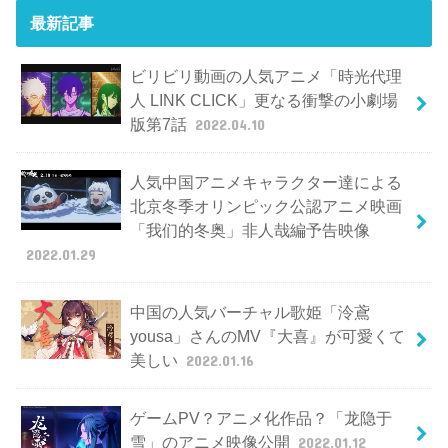
最新記事
ビリビリ動画の人気アニメ「時光代理
人 LINK CLICK」更なる衝撃の小劇場
版第7話
2022.04.10
人気中国アニメキャラクター達による
北京冬季オリンピック公認アニメ映画
「我们的冬奥」非人哉編予告映像
2022.01.29
中国の人気バーチャル歌姫「泠鳶
yousa」さんのMV『大喜』が可愛くて
美しい
2022.01.16
ゲームPV？アニメ化作品？「龙隐于
雪」のアニメ映像公開
2022.01.12