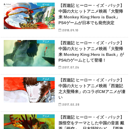
ゲーム
【西遊記 ヒーロー・イズ・バック】
中国の大ヒットアニメ映画「大聖帰
来 Monkey King:Hero is Back」
PS4ゲームが日本でも発売決定
2018.09.10
アニメ
【西遊記 ヒーロー・イズ・バック】
中国の大ヒットアニメ映画「大聖帰
来 Monkey King:Hero is Back」が
PS4のゲームとして登場！
2017.07.26
アニメ
【西遊記 ヒーロー・イズ・バック】
中国の大ヒットアニメ映画「西遊記
之大聖帰来」のコラボCMアニメが凄
い
2017.02.28
アニメ
【西遊記 ヒーロー・イズ・バック】
孫悟空をテーマとした中国の音楽 戴
荃「悟空」 日本語訳など 【西遊