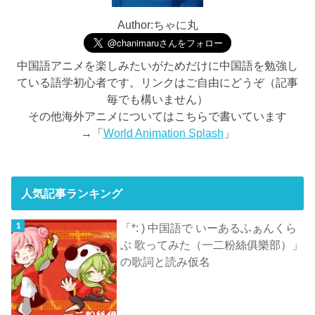
Author:ちゃに丸
中国語アニメを楽しみたいがためだけに中国語を勉強し
ている語学初心者です。リンクはご自由にどうぞ（記事
毎でも構いません）
その他海外アニメについてはこちらで書いています
→「
World Animation Splash
」
人気記事ランキング
「*: ) 中国語で いーあるふぁんくら
ぶ 歌ってみた（一二粉絲俱樂部）」
の歌詞と読み仮名