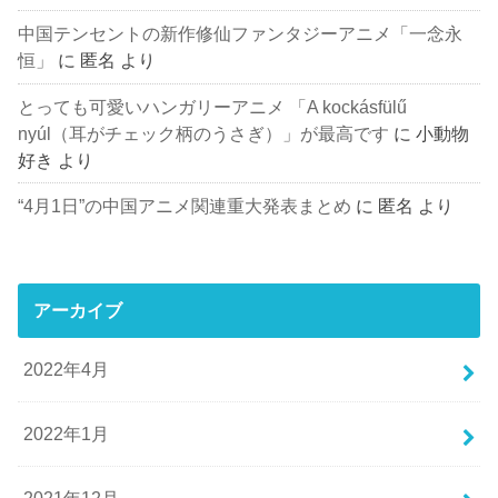
中国テンセントの新作修仙ファンタジーアニメ「一念永
恒」
に
匿名
より
とっても可愛いハンガリーアニメ 「A kockásfülű
nyúl（耳がチェック柄のうさぎ）」が最高です
に
小動物
好き
より
“4月1日”の中国アニメ関連重大発表まとめ
に
匿名
より
アーカイブ
2022年4月
2022年1月