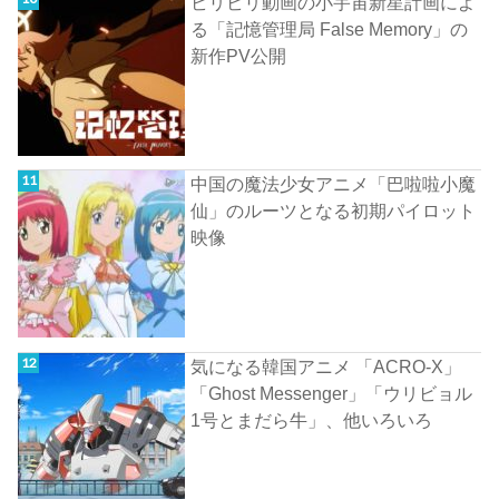
ビリビリ動画の小宇宙新星計画によ
る「記憶管理局 False Memory」の
新作PV公開
中国の魔法少女アニメ「巴啦啦小魔
仙」のルーツとなる初期パイロット
映像
気になる韓国アニメ 「ACRO-X」
「Ghost Messenger」「ウリビョル
1号とまだら牛」、他いろいろ