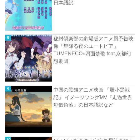
日本語訳
秘封倶楽部の劇場版アニメ風予告映
像「星降る夜のユートピア」
TUMENECO×四面楚歌 feat.京都幻
想劇団
中国の黒猫アニメ映画 「羅小黒戦
記」 イメージソングMV『走過世界
每個角落』の日本語訳など