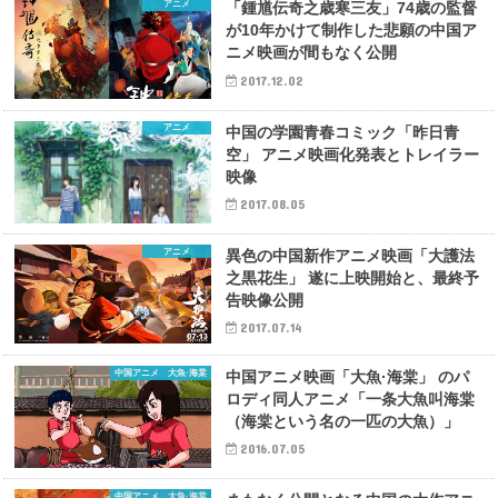
アニメ
「鍾馗伝奇之歳寒三友」74歳の監督
が10年かけて制作した悲願の中国ア
ニメ映画が間もなく公開
2017.12.02
アニメ
中国の学園青春コミック「昨日青
空」 アニメ映画化発表とトレイラー
映像
2017.08.05
アニメ
異色の中国新作アニメ映画「大護法
之黒花生」 遂に上映開始と、最終予
告映像公開
2017.07.14
中国アニメ 大魚·海棠
中国アニメ映画「大魚·海棠」 のパ
ロディ同人アニメ「一条大魚叫海棠
（海棠という名の一匹の大魚）」
2016.07.05
中国アニメ 大魚·海棠