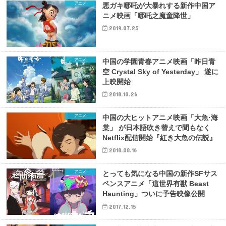
アニメ
悪ガキ哪吒が大暴れする新作中国ア
ニメ映画「哪吒之魔童降世」
2019.07.25
アニメ
中国の学園青春アニメ映画「昨日青
空 Crystal Sky of Yesterday」 遂に
上映開始
2018.10.26
アニメ
中国の大ヒットアニメ映画「大魚·海
棠」 が日本語吹き替えで間もなく
Netflix配信開始『紅き大魚の伝説』
2018.08.16
アニメ
とっても気になる中国の新作SFサス
ペンスアニメ「這世界有獣 Beast
Haunting」ついに予告映像公開
2017.12.15