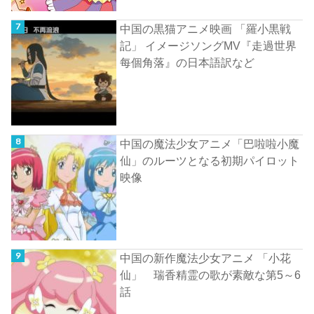
中国の黒猫アニメ映画 「羅小黒戦
記」 イメージソングMV『走過世界
每個角落』の日本語訳など
中国の魔法少女アニメ「巴啦啦小魔
仙」のルーツとなる初期パイロット
映像
中国の新作魔法少女アニメ 「小花
仙」 瑞香精霊の歌が素敵な第5～6
話