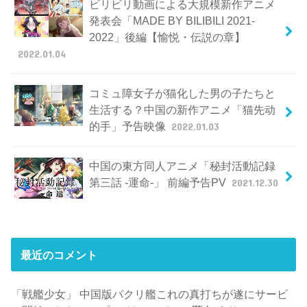
ビリビリ動画による大規模新作アニメ
発表会「MADE BY BILIBILI 2021-
2022」後編【愉悦・伝説の章】
2022.01.04
コミュ障女子が猫化した男の子たちと
生活する？中国の新作アニメ「猫先动
的手」予告映像
2022.01.03
中国の東方同人アニメ「秘封活動記録
第三話 -運命-」 前編予告PV
2021.12.30
最近のコメント
「戦艦少女」 中国版パクリ艦これの真打ちが遂にサービ