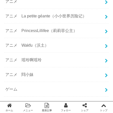
アニメ
アニメ La petite géante（小小世界历险记）
アニメ PrincessLillifee（莉莉菲公主）
アニメ Wakfu（沃土）
アニメ 瑶玲啊瑶玲
アニメ 閰小妹
ゲーム
ゲーム MUSYNC
ホーム
メニュー
最新記事
フォロー
シェア
トップ
Twitter
facebook