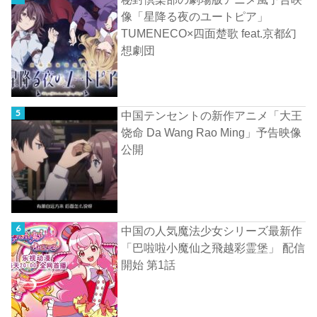
像「星降る夜のユートピア」
TUMENECO×四面楚歌 feat.京都幻
想劇団
中国テンセントの新作アニメ「大王
饶命 Da Wang Rao Ming」予告映像
公開
中国の人気魔法少女シリーズ最新作
「巴啦啦小魔仙之飛越彩霊堡」 配信
開始 第1話