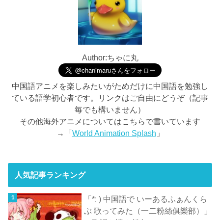
Author:ちゃに丸
中国語アニメを楽しみたいがためだけに中国語を勉強し
ている語学初心者です。リンクはご自由にどうぞ（記事
毎でも構いません）
その他海外アニメについてはこちらで書いています
→「
World Animation Splash
」
人気記事ランキング
「*: ) 中国語で いーあるふぁんくら
ぶ 歌ってみた（一二粉絲俱樂部）」