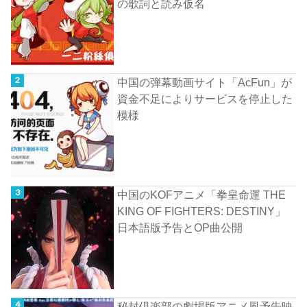
の歌詞と読み仮名
中国の弾幕動画サイト「AcFun」が
資金不足によりサービスを停止した
模様
中国のKOFアニメ「拳皇命運 THE
KING OF FIGHTERS: DESTINY」
日本語版予告とOP曲公開
秘封倶楽部の劇場版アニメ風予告映