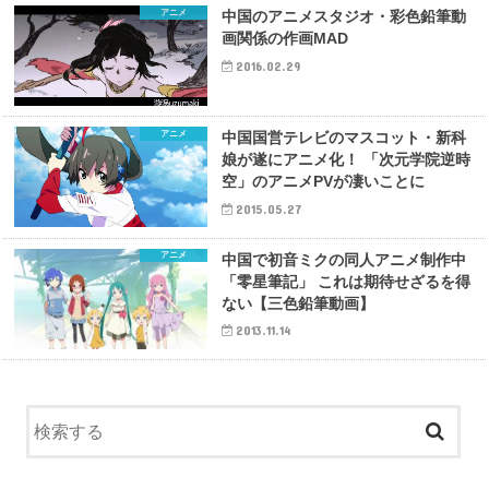
アニメ
中国のアニメスタジオ・彩色鉛筆動
画関係の作画MAD
2016.02.29
アニメ
中国国営テレビのマスコット・新科
娘が遂にアニメ化！ 「次元学院逆時
空」のアニメPVが凄いことに
2015.05.27
アニメ
中国で初音ミクの同人アニメ制作中
「零星筆記」 これは期待せざるを得
ない【三色鉛筆動画】
2013.11.14