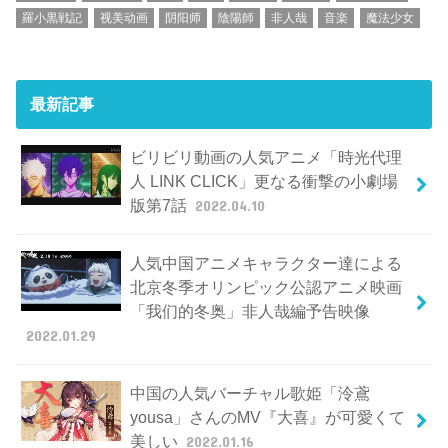
羅小黒戦記
视美动画
阴阳师
陰陽師
非人哉
音楽
魔法少女
最新記事
ビリビリ動画の人気アニメ「時光代理
人 LINK CLICK」更なる衝撃の小劇場
版第7話
2022.04.10
人気中国アニメキャラクター達による
北京冬季オリンピック公認アニメ映画
「我们的冬奥」非人哉編予告映像
2022.01.29
中国の人気バーチャル歌姫「泠鳶
yousa」さんのMV『大喜』が可愛くて
美しい
2022.01.16