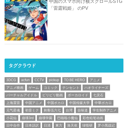
中国のスマホ向け横スクロールSTG
「雷霆戦姫」 のPV
タグクラウド
3DCG
acfun
CCTV
pickup
TO BE HERO
アニメ
アニメ映画
ゲーム
コミック
テンセント
ハオライナーズ
バーチャルアイドル
ビリビリ動画
ボーカロイド
七灵石
上海震雷
中国アニメ
中国ボカロ
中国传媒大学
中華ボカロ
元气星魂
初音ミク
刺客伍六七
台湾
合味道
学生制作アニメ
小花仙
崩壊3rd
崩壊学園
巴啦啦小魔仙
彩色铅笔动画
日中合作
日本語訳
日清
東方
洛天依
绿怪研
罗小黑战记