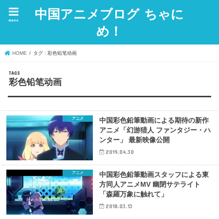
中国アニメブログ ちゃに
menu
め！
HOME
タグ : 彩色铅笔动画
彩色铅笔动画
アニメ
中国彩色鉛筆動画による期待の新作
アニメ「幻游猎人 ファンタジー・ハ
ンター」 最新映像公開
2019.04.30
アニメ
中国彩色鉛筆動画スタッフによる東
方同人アニメMV 幽閉サテライト
「森羅万象に触れて」
2018.03.13