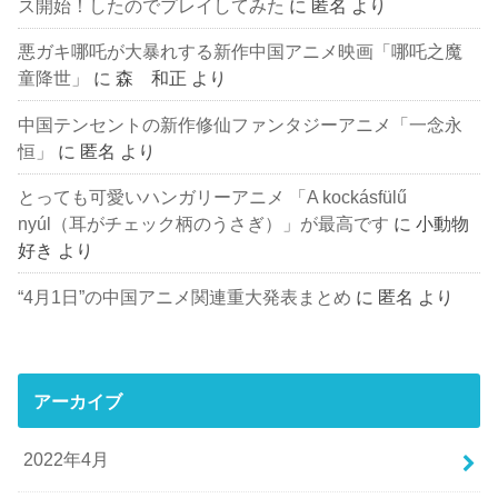
ス開始！したのでプレイしてみた
に
匿名
より
悪ガキ哪吒が大暴れする新作中国アニメ映画「哪吒之魔
童降世」
に
森 和正
より
中国テンセントの新作修仙ファンタジーアニメ「一念永
恒」
に
匿名
より
とっても可愛いハンガリーアニメ 「A kockásfülű
nyúl（耳がチェック柄のうさぎ）」が最高です
に
小動物
好き
より
“4月1日”の中国アニメ関連重大発表まとめ
に
匿名
より
アーカイブ
2022年4月