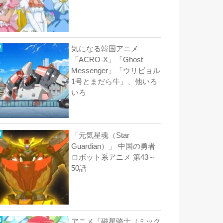
気になる韓国アニメ
「ACRO-X」「Ghost
Messenger」「ウリビョル
1号とまだら牛」、他いろ
いろ
「元気星魂（Star
Guardian）」 中国の勇者
ロボット系アニメ 第43～
50話
アニメ「磁星骑士（ミック