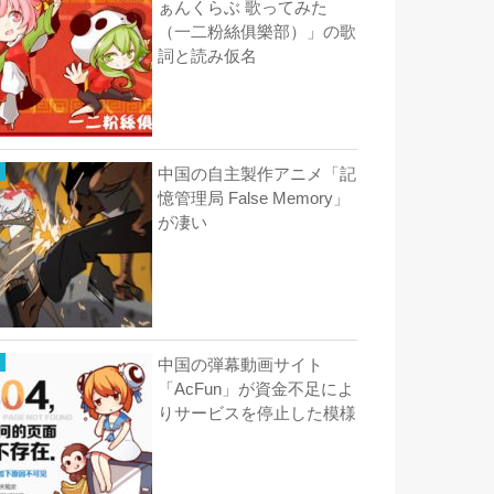
ぁんくらぶ 歌ってみた
（一二粉絲俱樂部）」の歌
詞と読み仮名
中国の自主製作アニメ「記
憶管理局 False Memory」
が凄い
中国の弾幕動画サイト
「AcFun」が資金不足によ
りサービスを停止した模様