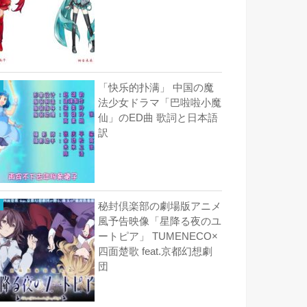
「快乐的扑满」 中国の魔
法少女ドラマ「巴啦啦小魔
仙」のED曲 歌詞と日本語
訳
秘封倶楽部の劇場版アニメ
風予告映像「星降る夜のユ
ートピア」 TUMENECO×
四面楚歌 feat.京都幻想劇
団