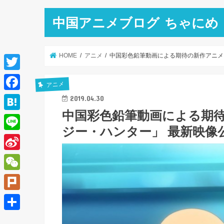
中国アニメブログ ちゃにめ
HOME
アニメ
中国彩色鉛筆動画による期待の新作アニメ
T
アニメ
w
F
2019.04.30
i
中国彩色鉛筆動画による期待
a
H
t
ジー・ハンター」 最新映像
c
a
L
t
e
t
i
e
S
b
e
n
r
i
o
W
n
e
n
o
e
a
P
a
k
C
l
共
W