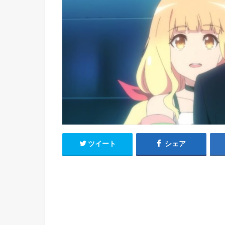
h
u
有
e
a
r
i
t
k
b
o
ツイート
シェア