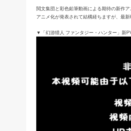
閲文集団と彩色鉛筆動画による期待の新作ア
アニメ化が発表されて結構経ちますが、最新
▼「幻游猎人 ファンタジー・ハンター」新P