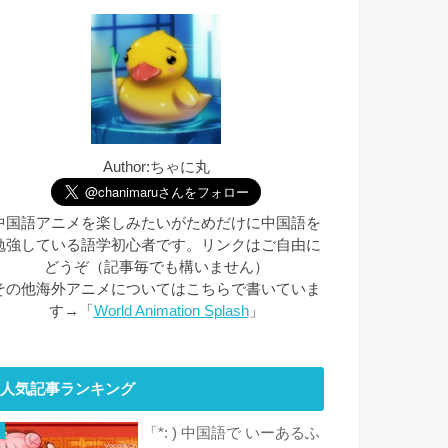
Author:ちゃに丸
中国語アニメを楽しみたいがためだけに中国語を
勉強している語学初心者です。リンクはご自由に
どうぞ（記事毎でも構いません）
その他海外アニメについてはこちらで書いていま
す→「
World Animation Splash
」
人気記事ランキング
「*: ) 中国語で いーあるふ