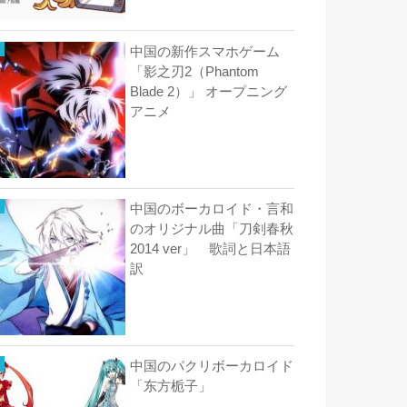
中国の新作スマホゲーム
「影之刃2（Phantom
Blade 2）」 オープニング
アニメ
中国のボーカロイド・言和
のオリジナル曲「刀剣春秋
2014 ver」 歌詞と日本語
訳
中国のパクリボーカロイド
「东方栀子」