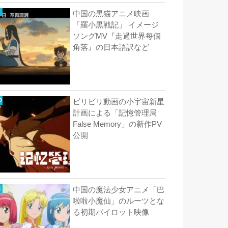
中国の黒猫アニメ映画
「羅小黒戦記」 イメージ
ソングMV『走過世界每個
角落』の日本語訳など
ビリビリ動画の小宇宙新星
計画による「記憶管理局
False Memory」の新作PV
公開
中国の魔法少女アニメ「巴
啦啦小魔仙」のルーツとな
る初期パイロット映像