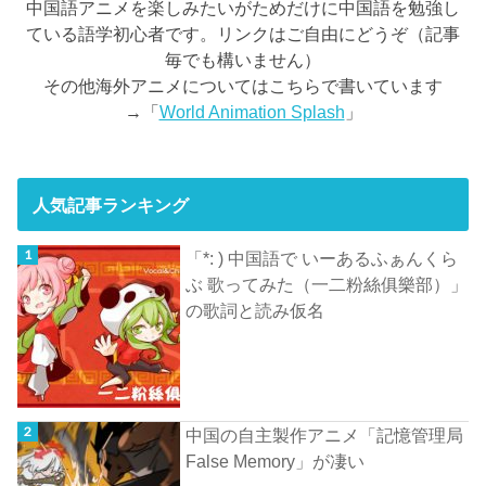
中国語アニメを楽しみたいがためだけに中国語を勉強し
ている語学初心者です。リンクはご自由にどうぞ（記事
毎でも構いません）
その他海外アニメについてはこちらで書いています
→「
World Animation Splash
」
人気記事ランキング
「*: ) 中国語で いーあるふぁんくら
ぶ 歌ってみた（一二粉絲俱樂部）」
の歌詞と読み仮名
中国の自主製作アニメ「記憶管理局
False Memory」が凄い