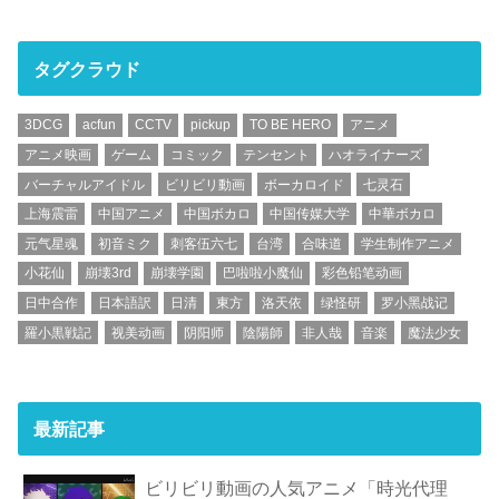
タグクラウド
3DCG
acfun
CCTV
pickup
TO BE HERO
アニメ
アニメ映画
ゲーム
コミック
テンセント
ハオライナーズ
バーチャルアイドル
ビリビリ動画
ボーカロイド
七灵石
上海震雷
中国アニメ
中国ボカロ
中国传媒大学
中華ボカロ
元气星魂
初音ミク
刺客伍六七
台湾
合味道
学生制作アニメ
小花仙
崩壊3rd
崩壊学園
巴啦啦小魔仙
彩色铅笔动画
日中合作
日本語訳
日清
東方
洛天依
绿怪研
罗小黑战记
羅小黒戦記
视美动画
阴阳师
陰陽師
非人哉
音楽
魔法少女
最新記事
ビリビリ動画の人気アニメ「時光代理