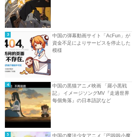
中国の弾幕動画サイト「AcFun」が
資金不足によりサービスを停止した
模様
中国の黒猫アニメ映画 「羅小黒戦
記」 イメージソングMV『走過世界
每個角落』の日本語訳など
中国の魔法少女アニメ「巴啦啦小魔