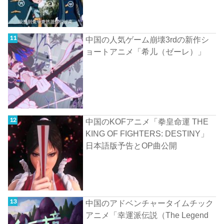
中国の人気ゲーム崩壊3rdの新作シ
ョートアニメ「希儿（ゼーレ）」
中国のKOFアニメ「拳皇命運 THE
KING OF FIGHTERS: DESTINY」
日本語版予告とOP曲公開
中国のアドベンチャータイムチック
アニメ「幸運派伝説（The Legend