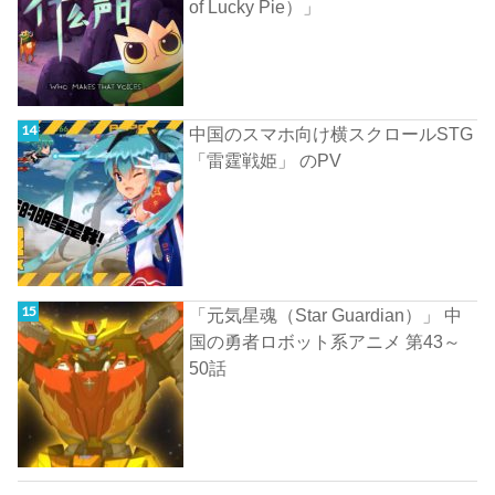
of Lucky Pie）」
中国のスマホ向け横スクロールSTG
「雷霆戦姫」 のPV
「元気星魂（Star Guardian）」 中
国の勇者ロボット系アニメ 第43～
50話