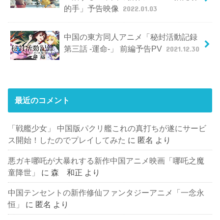
的手」予告映像
2022.01.03
中国の東方同人アニメ「秘封活動記録
第三話 -運命-」 前編予告PV
2021.12.30
最近のコメント
「戦艦少女」 中国版パクリ艦これの真打ちが遂にサービ
ス開始！したのでプレイしてみた
に
匿名
より
悪ガキ哪吒が大暴れする新作中国アニメ映画「哪吒之魔
童降世」
に
森 和正
より
中国テンセントの新作修仙ファンタジーアニメ「一念永
恒」
に
匿名
より