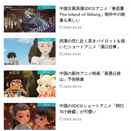
アニメ
中国古風浪漫3DCGアニメ「眷思量
The Island of Siliang」制作中の映
像も美しい
2020.09.05
アニメ
武漢の空に赴く若きパイロットを描
いたショートアニメ「漢口往事」
2020.09.01
アニメ
中国の新作アニメ映画「新愚公移
山」予告映像
2020.08.24
アニメ
中国の3DCGショートアニメ「阿巳
与小鈴鐺」が可愛い
2020.08.22