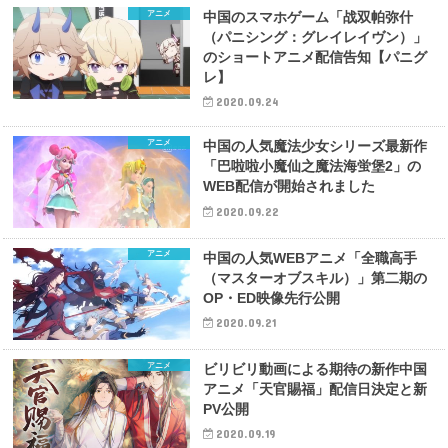
アニメ
中国のスマホゲーム「战双帕弥什
（パニシング：グレイレイヴン）」
のショートアニメ配信告知【パニグ
レ】
2020.09.24
アニメ
中国の人気魔法少女シリーズ最新作
「巴啦啦小魔仙之魔法海蛍堡2」の
WEB配信が開始されました
2020.09.22
アニメ
中国の人気WEBアニメ「全職高手
（マスターオブスキル）」第二期の
OP・ED映像先行公開
2020.09.21
アニメ
ビリビリ動画による期待の新作中国
アニメ「天官賜福」配信日決定と新
PV公開
2020.09.19