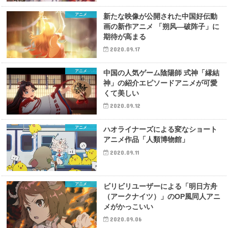
アニメ
新たな映像が公開された中国好伝動
画の新作アニメ 「朔风—破阵子」に
期待が高まる
2020.09.17
アニメ
中国の人気ゲーム陰陽師 式神「縁結
神」の紹介エピソードアニメが可愛
くて美しい
2020.09.12
アニメ
ハオライナーズによる変なショート
アニメ作品「人類博物館」
2020.09.11
アニメ
ビリビリユーザーによる「明日方舟
（アークナイツ）」のOP風同人アニ
メがかっこいい
2020.09.06