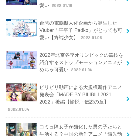
愛い
2022.01.10
台湾の電脳擬人化企画から誕生した
Vtuber「平平子 Padko」がとっても可
愛い【終端少女】
2022.01.08
2022年北京冬季オリンピックの競技を
紹介するストップモーションアニメが
めちゃ可愛い
2022.01.06
ビリビリ動画による大規模新作アニメ
発表会「MADE BY BILIBILI 2021-
2022」後編【愉悦・伝説の章】
2022.01.04
コミュ障女子が猫化した男の子たちと
生活する？中国の新作アニメ「猫先动