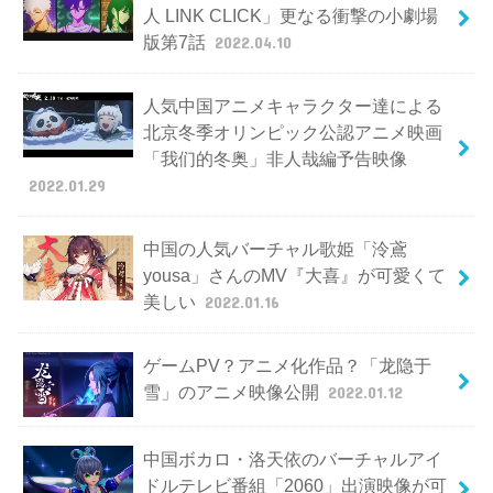
人 LINK CLICK」更なる衝撃の小劇場
版第7話
2022.04.10
人気中国アニメキャラクター達による
北京冬季オリンピック公認アニメ映画
「我们的冬奥」非人哉編予告映像
2022.01.29
中国の人気バーチャル歌姫「泠鳶
yousa」さんのMV『大喜』が可愛くて
美しい
2022.01.16
ゲームPV？アニメ化作品？「龙隐于
雪」のアニメ映像公開
2022.01.12
中国ボカロ・洛天依のバーチャルアイ
ドルテレビ番組「2060」出演映像が可