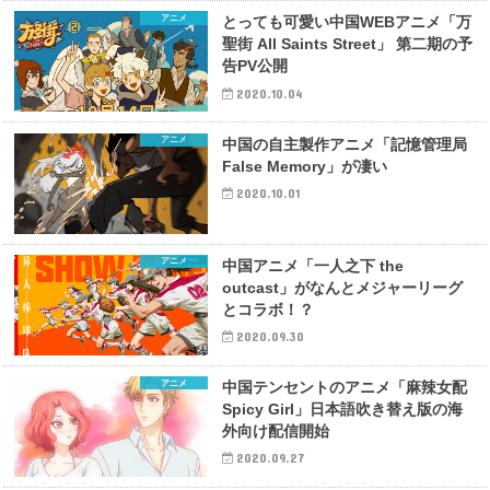
アニメ
とっても可愛い中国WEBアニメ「万
聖街 All Saints Street」 第二期の予
告PV公開
2020.10.04
アニメ
中国の自主製作アニメ「記憶管理局
False Memory」が凄い
2020.10.01
アニメ
中国アニメ「一人之下 the
outcast」がなんとメジャーリーグ
とコラボ！？
2020.09.30
アニメ
中国テンセントのアニメ「麻辣女配
Spicy Girl」日本語吹き替え版の海
外向け配信開始
2020.09.27