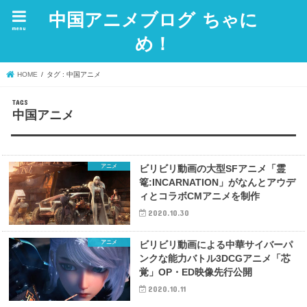
中国アニメブログ ちゃに
menu
め！
HOME
タグ : 中国アニメ
中国アニメ
アニメ
ビリビリ動画の大型SFアニメ「霊
篭:INCARNATION」がなんとアウデ
ィとコラボCMアニメを制作
2020.10.30
アニメ
ビリビリ動画による中華サイバーパ
ンクな能力バトル3DCGアニメ「芯
覚」OP・ED映像先行公開
2020.10.11