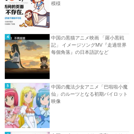
模様
中国の黒猫アニメ映画 「羅小黒戦
記」 イメージソングMV『走過世界
每個角落』の日本語訳など
中国の魔法少女アニメ「巴啦啦小魔
仙」のルーツとなる初期パイロット
映像