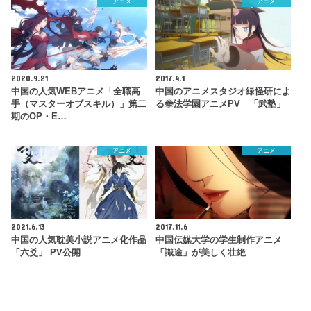
アニメ
アニメ
2020.9.21
2017.4.1
中国の人気WEBアニメ「全職高
中国のアニメスタジオ緑怪研によ
手（マスターオブスキル）」第二
る拳法学園アニメPV 「武塾」
期のOP・E…
アニメ
アニメ
2021.6.13
2017.11.6
中国の人気耽美小説アニメ化作品
中国伝媒大学の学生制作アニメ
「六爻」 PV公開
「識途」が美しく壮絶