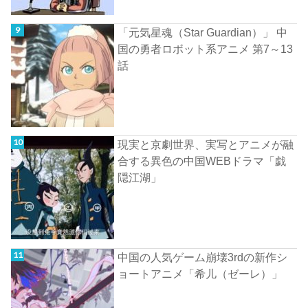
「元気星魂（Star Guardian）」 中
国の勇者ロボット系アニメ 第7～13
話
現実と京劇世界、実写とアニメが融
合する異色の中国WEBドラマ「戯
隠江湖」
中国の人気ゲーム崩壊3rdの新作シ
ョートアニメ「希儿（ゼーレ）」