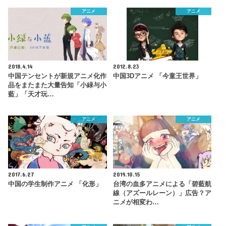
アニメ
アニメ
2018.4.14
2012.8.23
中国テンセントが新規アニメ化作
中国3Dアニメ 「今童王世界」
品をまたまた大量告知「小緑与小
藍」「天才玩…
アニメ
アニメ
2017.6.27
2019.10.15
中国の学生制作アニメ 「化形」
台湾の血多アニメによる「碧藍航
線（アズールレーン）」広告？ア
ニメが相変わ…