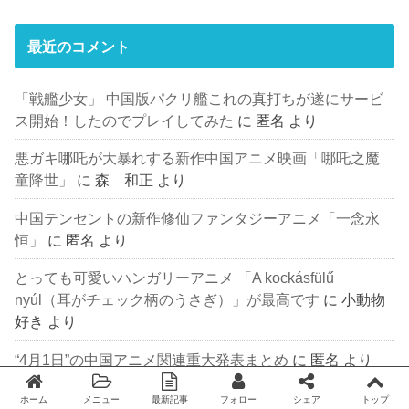
最近のコメント
「戦艦少女」 中国版パクリ艦これの真打ちが遂にサービ
ス開始！したのでプレイしてみた
に
匿名
より
悪ガキ哪吒が大暴れする新作中国アニメ映画「哪吒之魔
童降世」
に
森 和正
より
中国テンセントの新作修仙ファンタジーアニメ「一念永
恒」
に
匿名
より
とっても可愛いハンガリーアニメ 「A kockásfülű
nyúl（耳がチェック柄のうさぎ）」が最高です
に
小動物
好き
より
“4月1日”の中国アニメ関連重大発表まとめ
に
匿名
より
ホーム
メニュー
最新記事
フォロー
シェア
トップ
Twitter
facebook