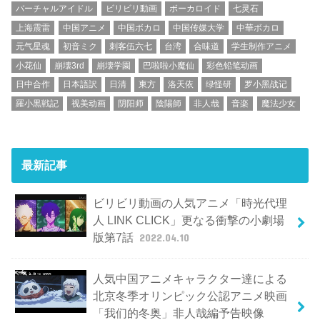
バーチャルアイドル
ビリビリ動画
ボーカロイド
七灵石
上海震雷
中国アニメ
中国ボカロ
中国传媒大学
中華ボカロ
元气星魂
初音ミク
刺客伍六七
台湾
合味道
学生制作アニメ
小花仙
崩壊3rd
崩壊学園
巴啦啦小魔仙
彩色铅笔动画
日中合作
日本語訳
日清
東方
洛天依
绿怪研
罗小黑战记
羅小黒戦記
视美动画
阴阳师
陰陽師
非人哉
音楽
魔法少女
最新記事
ビリビリ動画の人気アニメ「時光代理
人 LINK CLICK」更なる衝撃の小劇場
版第7話
2022.04.10
人気中国アニメキャラクター達による
北京冬季オリンピック公認アニメ映画
「我们的冬奥」非人哉編予告映像