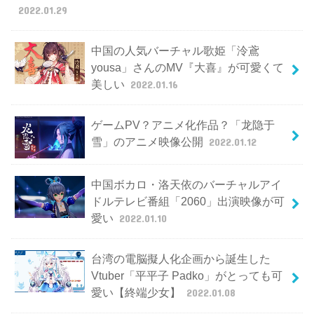
2022.01.29
中国の人気バーチャル歌姫「泠鳶
yousa」さんのMV『大喜』が可愛くて
美しい
2022.01.16
ゲームPV？アニメ化作品？「龙隐于
雪」のアニメ映像公開
2022.01.12
中国ボカロ・洛天依のバーチャルアイ
ドルテレビ番組「2060」出演映像が可
愛い
2022.01.10
台湾の電脳擬人化企画から誕生した
Vtuber「平平子 Padko」がとっても可
愛い【終端少女】
2022.01.08