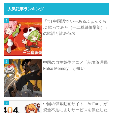
人気記事ランキング
「*: ) 中国語で いーあるふぁんくら
ぶ 歌ってみた（一二粉絲俱樂部）」
の歌詞と読み仮名
中国の自主製作アニメ「記憶管理局
False Memory」が凄い
中国の弾幕動画サイト「AcFun」が
資金不足によりサービスを停止した