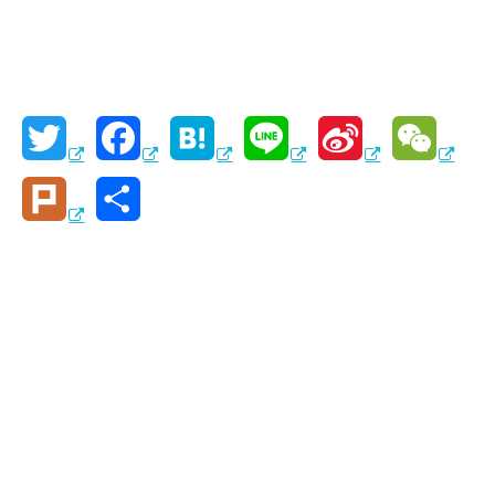
T
F
H
L
S
W
w
a
a
i
i
e
P
共
i
c
t
n
n
C
l
有
t
e
e
e
a
h
u
t
b
n
W
a
r
e
o
a
e
t
k
r
o
i
k
b
o