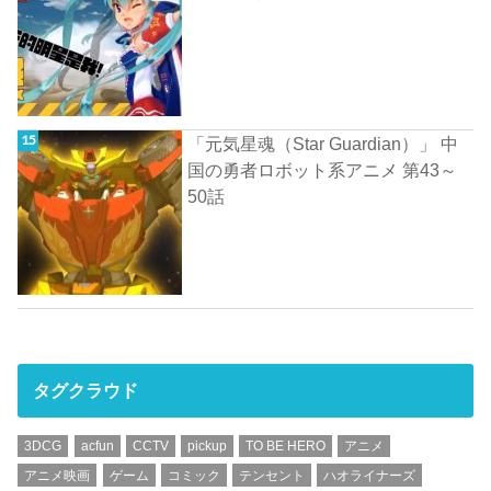
「元気星魂（Star Guardian）」 中
国の勇者ロボット系アニメ 第43～
50話
タグクラウド
3DCG
acfun
CCTV
pickup
TO BE HERO
アニメ
アニメ映画
ゲーム
コミック
テンセント
ハオライナーズ