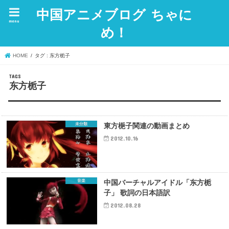
中国アニメブログ ちゃに
menu
め！
HOME
タグ : 东方栀子
东方栀子
未分類
東方梔子関連の動画まとめ
2012.10.16
音楽
中国バーチャルアイドル「东方栀
子」 歌詞の日本語訳
2012.08.28