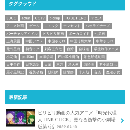
タグクラウド
3DCG
acfun
CCTV
pickup
TO BE HERO
アニメ
アニメ映画
ゲーム
コミック
テンセント
ハオライナーズ
バーチャルアイドル
ビリビリ動画
ボーカロイド
七灵石
上海震雷
中国アニメ
中国ボカロ
中国传媒大学
中華ボカロ
元气星魂
初音ミク
刺客伍六七
台湾
合味道
学生制作アニメ
小花仙
崩壊3rd
崩壊学園
巴啦啦小魔仙
彩色铅笔动画
日中合作
日本語訳
日清
東方
洛天依
绿怪研
罗小黑战记
羅小黒戦記
视美动画
阴阳师
陰陽師
非人哉
音楽
魔法少女
最新記事
ビリビリ動画の人気アニメ「時光代理
人 LINK CLICK」更なる衝撃の小劇場
版第7話
2022.04.10