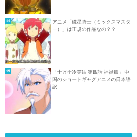
アニメ「磁星骑士（ミックスマスタ
ー）」は正規の作品なの？？
「十万个冷笑话 第四話 福禄篇」 中
国のショートギャグアニメの日本語
訳