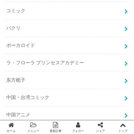
コミック
パクリ
ボーカロイド
ラ・フローラ プリンセスアカデミー
东方栀子
中国・台湾コミック
中国アニメ
中国アニメ 2B HERO 突变英雄传
ホーム
メニュー
最新記事
フォロー
シェア
トップ
Twitter
facebook