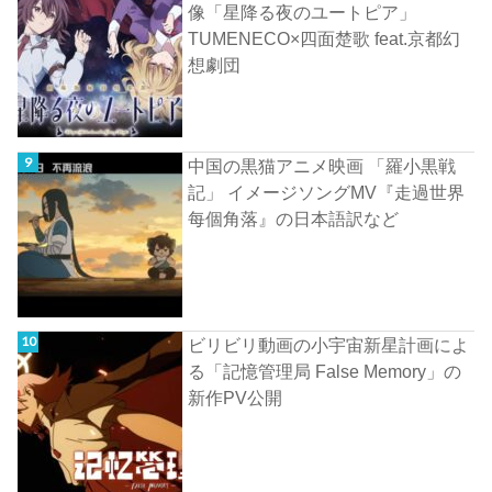
像「星降る夜のユートピア」
TUMENECO×四面楚歌 feat.京都幻
想劇団
中国の黒猫アニメ映画 「羅小黒戦
記」 イメージソングMV『走過世界
每個角落』の日本語訳など
ビリビリ動画の小宇宙新星計画によ
る「記憶管理局 False Memory」の
新作PV公開