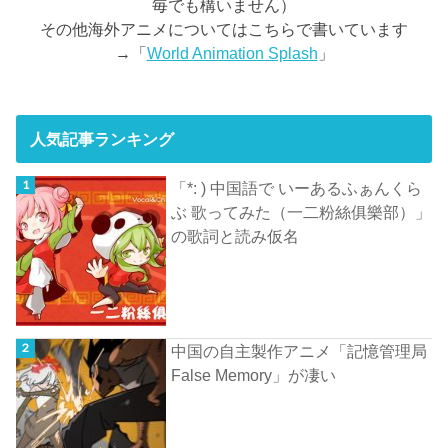
毎でも構いません）
その他海外アニメについてはこちらで書いています
→「
World Animation Splash
」
人気記事ランキング
「*: ) 中国語で いーあるふぁんくら
ぶ 歌ってみた（一二粉絲俱樂部）」
の歌詞と読み仮名
中国の自主製作アニメ「記憶管理局
False Memory」が凄い