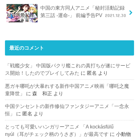
中国の東方同人アニメ「秘封活動記録
第三話 -運命-」 前編予告PV
2021.12.30
最近のコメント
「戦艦少女」 中国版パクリ艦これの真打ちが遂にサービ
ス開始！したのでプレイしてみた
に
匿名
より
悪ガキ哪吒が大暴れする新作中国アニメ映画「哪吒之魔
童降世」
に
森 和正
より
中国テンセントの新作修仙ファンタジーアニメ「一念永
恒」
に
匿名
より
とっても可愛いハンガリーアニメ 「A kockásfülű
nyúl（耳がチェック柄のうさぎ）」が最高です
に
小動物