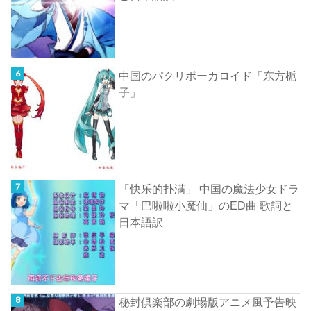
中国のパクリボーカロイド「东方栀
子」
「快乐的扑满」 中国の魔法少女ドラ
マ「巴啦啦小魔仙」のED曲 歌詞と
日本語訳
秘封倶楽部の劇場版アニメ風予告映