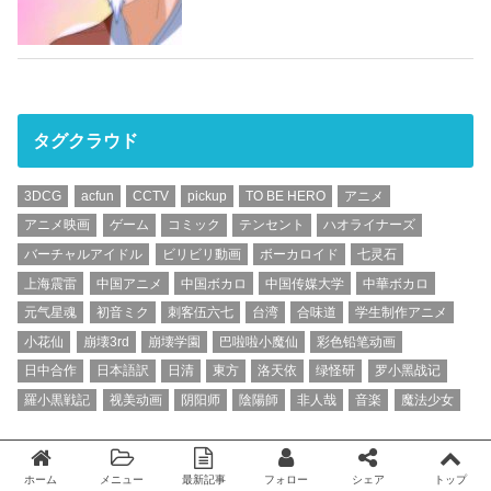
タグクラウド
3DCG
acfun
CCTV
pickup
TO BE HERO
アニメ
アニメ映画
ゲーム
コミック
テンセント
ハオライナーズ
バーチャルアイドル
ビリビリ動画
ボーカロイド
七灵石
上海震雷
中国アニメ
中国ボカロ
中国传媒大学
中華ボカロ
元气星魂
初音ミク
刺客伍六七
台湾
合味道
学生制作アニメ
小花仙
崩壊3rd
崩壊学園
巴啦啦小魔仙
彩色铅笔动画
日中合作
日本語訳
日清
東方
洛天依
绿怪研
罗小黑战记
羅小黒戦記
视美动画
阴阳师
陰陽師
非人哉
音楽
魔法少女
ホーム
メニュー
最新記事
フォロー
シェア
トップ
Twitter
facebook