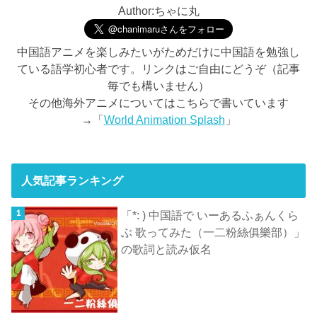
Author:ちゃに丸
中国語アニメを楽しみたいがためだけに中国語を勉強し
ている語学初心者です。リンクはご自由にどうぞ（記事
毎でも構いません）
その他海外アニメについてはこちらで書いています
→「
World Animation Splash
」
人気記事ランキング
「*: ) 中国語で いーあるふぁんくら
ぶ 歌ってみた（一二粉絲俱樂部）」
の歌詞と読み仮名