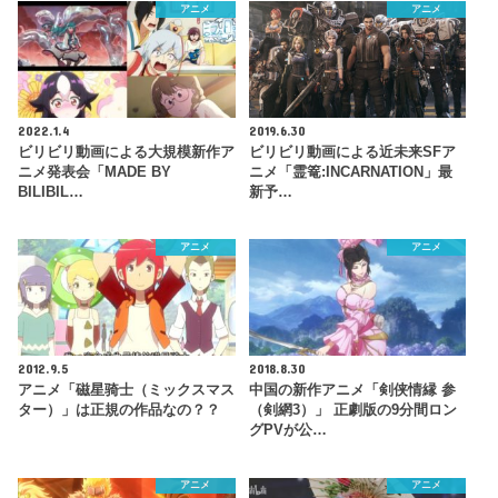
アニメ
アニメ
2022.1.4
2019.6.30
ビリビリ動画による大規模新作ア
ビリビリ動画による近未来SFア
ニメ発表会「MADE BY
ニメ「霊篭:INCARNATION」最
BILIBIL…
新予…
アニメ
アニメ
2012.9.5
2018.8.30
アニメ「磁星骑士（ミックスマス
中国の新作アニメ「剣侠情縁 参
ター）」は正規の作品なの？？
（剣網3）」 正劇版の9分間ロン
グPVが公…
アニメ
アニメ