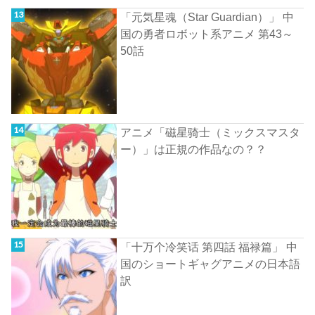
「元気星魂（Star Guardian）」 中
国の勇者ロボット系アニメ 第43～
50話
アニメ「磁星骑士（ミックスマスタ
ー）」は正規の作品なの？？
「十万个冷笑话 第四話 福禄篇」 中
国のショートギャグアニメの日本語
訳