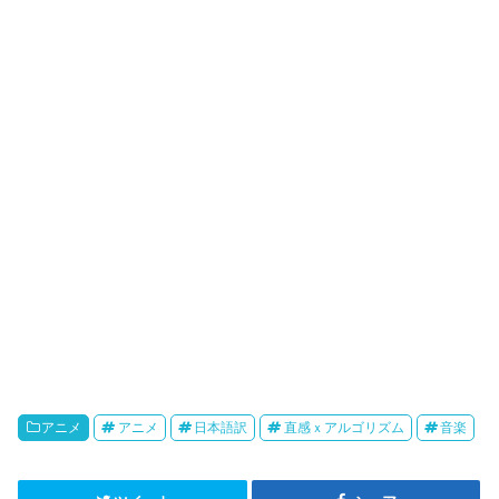
r
o
i
k
b
o
アニメ
アニメ
日本語訳
直感ｘアルゴリズム
音楽