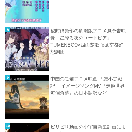
秘封倶楽部の劇場版アニメ風予告映
像「星降る夜のユートピア」
TUMENECO×四面楚歌 feat.京都幻
想劇団
中国の黒猫アニメ映画 「羅小黒戦
記」 イメージソングMV『走過世界
每個角落』の日本語訳など
ビリビリ動画の小宇宙新星計画によ