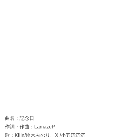
曲名：記念日
作詞・作曲：LamazeP
歌：Kilin/鈴木みのり、Xi/小五沉沉沉