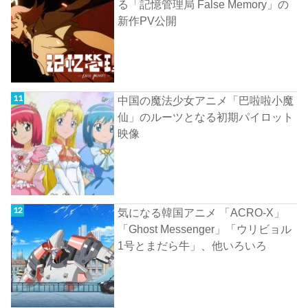
る「記憶管理局 False Memory」の
新作PV公開
中国の魔法少女アニメ「巴啦啦小魔
仙」のルーツとなる初期パイロット
映像
気になる韓国アニメ 「ACRO-X」
「Ghost Messenger」「ウリビョル
1号とまだら牛」、他いろいろ