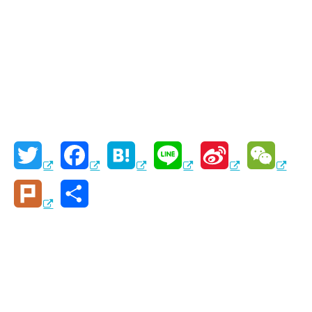
T
F
H
L
S
W
w
a
a
i
i
e
P
共
i
c
t
n
n
C
l
有
t
e
e
e
a
h
u
t
b
n
W
a
r
e
o
a
e
t
k