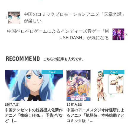
中国のコミックプロモーションアニメ「天章奇譚」
が楽しい
中国ペロペロゲームによるインディーズ音ゲー「M
USE DASH」が気になる
RECOMMEND
こちらの記事も人気です。
アニメ
アニメ
2017.7.21
2017.4.22
中国テンセントの銃器擬人化新作
中国のアニメスタジオ緑怪研によ
アニメ「槍娘！FIRE」 予告PVな
るアニメ「龍騎侍」本格始動？と
ど 【…
コミック版「…