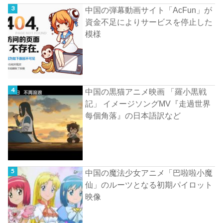
中国の弾幕動画サイト「AcFun」が
資金不足によりサービスを停止した
模様
中国の黒猫アニメ映画 「羅小黒戦
記」 イメージソングMV『走過世界
每個角落』の日本語訳など
中国の魔法少女アニメ「巴啦啦小魔
仙」のルーツとなる初期パイロット
映像