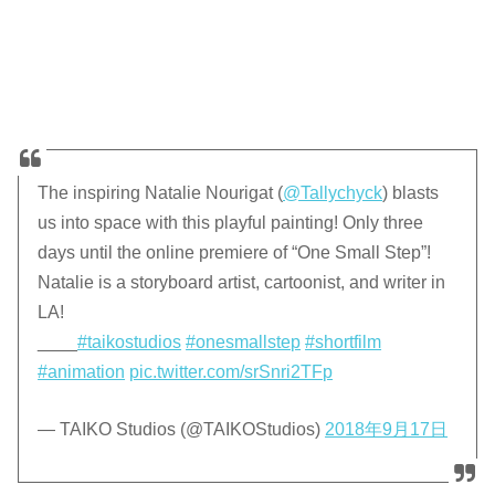
The inspiring Natalie Nourigat (
@Tallychyck
) blasts
us into space with this playful painting! Only three
days until the online premiere of “One Small Step”!
Natalie is a storyboard artist, cartoonist, and writer in
LA!
____
#taikostudios
#onesmallstep
#shortfilm
#animation
pic.twitter.com/srSnri2TFp
— TAIKO Studios (@TAIKOStudios)
2018年9月17日