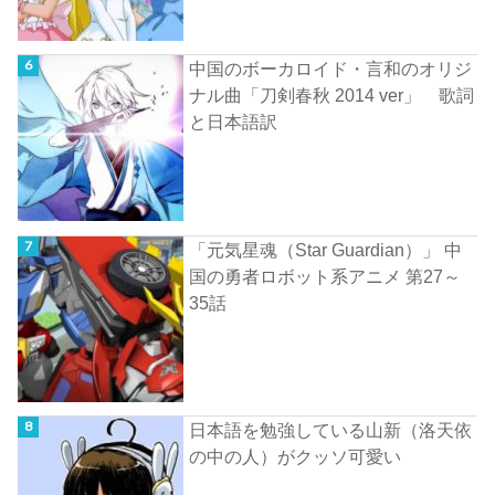
中国のボーカロイド・言和のオリジ
ナル曲「刀剣春秋 2014 ver」 歌詞
と日本語訳
「元気星魂（Star Guardian）」 中
国の勇者ロボット系アニメ 第27～
35話
日本語を勉強している山新（洛天依
の中の人）がクッソ可愛い