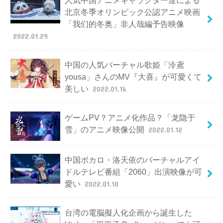
北京冬季オリンピック公認アニメ映画
「我们的冬奥」非人哉編予告映像
2022.01.29
中国の人気バーチャル歌姫「泠鳶
yousa」さんのMV『大喜』が可愛くて
美しい
2022.01.16
ゲームPV？アニメ化作品？「龙隐于
雪」のアニメ映像公開
2022.01.12
中国ボカロ・洛天依のバーチャルアイ
ドルテレビ番組「2060」出演映像が可
愛い
2022.01.10
台湾の電脳擬人化企画から誕生した