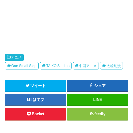
アニメ
One Small Step
TAIKO Studios
中国アニメ
太崆动漫
ツイート
シェア
はてブ
LINE
Pocket
feedly