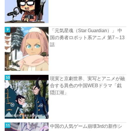
「元気星魂（Star Guardian）」 中
国の勇者ロボット系アニメ 第7～13
話
現実と京劇世界、実写とアニメが融
合する異色の中国WEBドラマ「戯
隠江湖」
中国の人気ゲーム崩壊3rdの新作シ