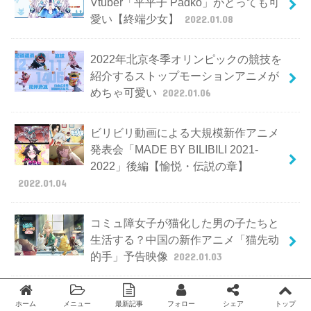
Vtuber「平平子 Padko」がとっても可
愛い【終端少女】
2022.01.08
2022年北京冬季オリンピックの競技を
紹介するストップモーションアニメが
めちゃ可愛い
2022.01.06
ビリビリ動画による大規模新作アニメ
発表会「MADE BY BILIBILI 2021-
2022」後編【愉悦・伝説の章】
2022.01.04
コミュ障女子が猫化した男の子たちと
生活する？中国の新作アニメ「猫先动
的手」予告映像
2022.01.03
中国の東方同人アニメ「秘封活動記録
ホーム
メニュー
最新記事
フォロー
シェア
トップ
Twitter
facebook