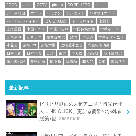
3DCG
acfun
CCTV
pickup
TO BE HERO
アニメ
アニメ映画
ゲーム
コミック
テンセント
ハオライナーズ
バーチャルアイドル
ビリビリ動画
ボーカロイド
七灵石
上海震雷
中国アニメ
中国ボカロ
中国传媒大学
中華ボカロ
元气星魂
初音ミク
刺客伍六七
台湾
合味道
学生制作アニメ
小花仙
崩壊3rd
崩壊学園
巴啦啦小魔仙
彩色铅笔动画
日中合作
日本語訳
日清
東方
洛天依
绿怪研
罗小黑战记
羅小黒戦記
视美动画
阴阳师
陰陽師
非人哉
音楽
魔法少女
最新記事
ビリビリ動画の人気アニメ「時光代理
人 LINK CLICK」更なる衝撃の小劇場
版第7話
2022.04.10
人気中国アニメキャラクター達による