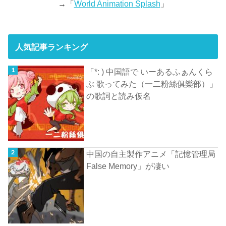
→「
World Animation Splash
」
人気記事ランキング
「*: ) 中国語で いーあるふぁんくら
ぶ 歌ってみた（一二粉絲俱樂部）」
の歌詞と読み仮名
中国の自主製作アニメ「記憶管理局
False Memory」が凄い