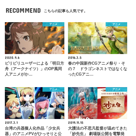
RECOMMEND
こちらの記事も人気です。
アニメ
アニメ
2020.9.6
2016.3.5
ビリビリユーザーによる「明日方
春の中国新作CGアニメ祭り・そ
舟（アークナイツ）」のOP風同
の７ ドラゴンネストではなくな
人アニメがか…
ったCGアニ…
アニメ
アニメ
2017.3.1
2019.11.15
台湾の兵器擬人化作品「少女兵
大護法の不思凡監督が温めてきた
器」のアニメPVがひっそりと公
「妙先生」 劇場版公開を電撃発