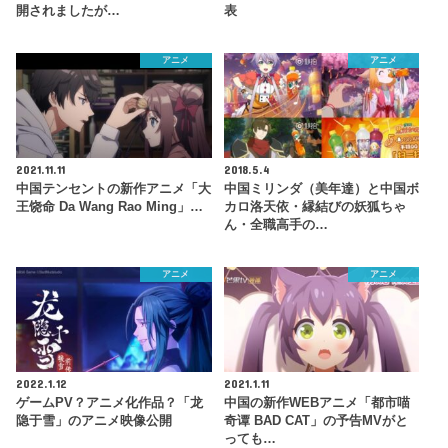
開されましたが…
表
アニメ
アニメ
2021.11.11
2018.5.4
中国テンセントの新作アニメ「大
中国ミリンダ（美年達）と中国ボ
王饶命 Da Wang Rao Ming」…
カロ洛天依・縁結びの妖狐ちゃ
ん・全職高手の…
アニメ
アニメ
2022.1.12
2021.1.11
ゲームPV？アニメ化作品？「龙
中国の新作WEBアニメ「都市喵
隐于雪」のアニメ映像公開
奇谭 BAD CAT」の予告MVがと
っても…