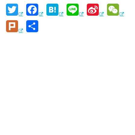
T
F
H
L
S
W
w
a
a
i
i
e
P
共
i
c
t
n
n
C
l
有
t
e
e
e
a
h
u
t
b
n
W
a
r
e
o
a
e
t
k
r
o
i
k
b
o