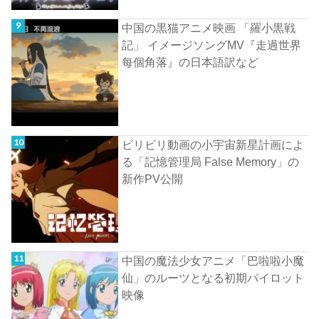
中国の黒猫アニメ映画 「羅小黒戦
記」 イメージソングMV『走過世界
每個角落』の日本語訳など
ビリビリ動画の小宇宙新星計画によ
る「記憶管理局 False Memory」の
新作PV公開
中国の魔法少女アニメ「巴啦啦小魔
仙」のルーツとなる初期パイロット
映像