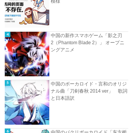
模様
中国の新作スマホゲーム「影之刃
2（Phantom Blade 2）」 オープニ
ングアニメ
中国のボーカロイド・言和のオリジ
ナル曲「刀剣春秋 2014 ver」 歌詞
と日本語訳
中国のパクリボーカロイド「东方栀