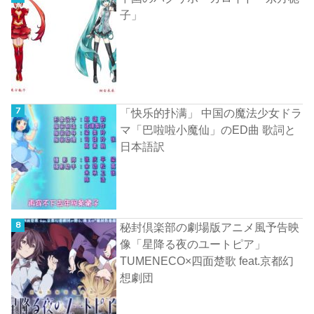
子」
「快乐的扑满」 中国の魔法少女ドラ
マ「巴啦啦小魔仙」のED曲 歌詞と
日本語訳
秘封倶楽部の劇場版アニメ風予告映
像「星降る夜のユートピア」
TUMENECO×四面楚歌 feat.京都幻
想劇団