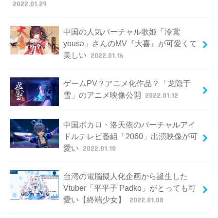
2022.01.29
中国の人気バーチャル歌姫「泠鳶
yousa」さんのMV『大喜』が可愛くて
美しい
2022.01.16
ゲームPV？アニメ化作品？「龙隐于
雪」のアニメ映像公開
2022.01.12
中国ボカロ・洛天依のバーチャルアイ
ドルテレビ番組「2060」出演映像が可
愛い
2022.01.10
台湾の電脳擬人化企画から誕生した
Vtuber「平平子 Padko」がとっても可
愛い【終端少女】
2022.01.08