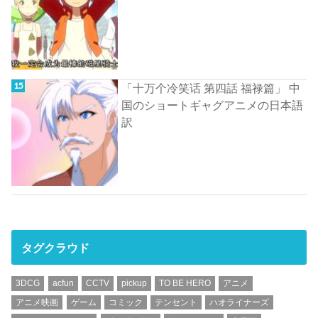
「十万个冷笑话 第四話 福禄篇」 中
国のショートギャグアニメの日本語
訳
タグクラウド
3DCG
acfun
CCTV
pickup
TO BE HERO
アニメ
アニメ映画
ゲーム
コミック
テンセント
ハオライナーズ