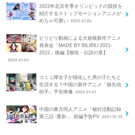
2022年北京冬季オリンピックの競技を
紹介するストップモーションアニメが
めちゃ可愛い
2022.01.06
ビリビリ動画による大規模新作アニメ
発表会「MADE BY BILIBILI 2021-
2022」後編【愉悦・伝説の章】
2022.01.04
コミュ障女子が猫化した男の子たちと
生活する？中国の新作アニメ「猫先动
的手」予告映像
2022.01.03
中国の東方同人アニメ「秘封活動記録
第三話 -運命-」 前編予告PV
2021.12.30