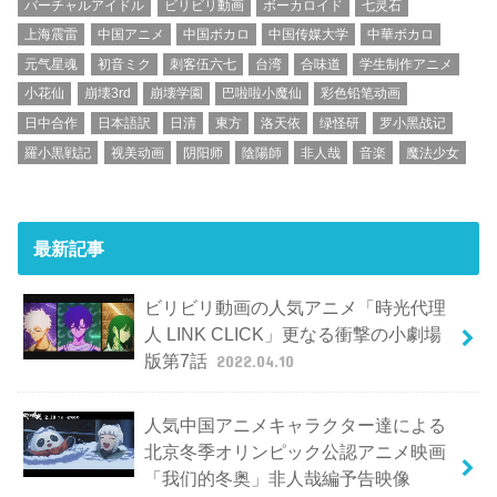
バーチャルアイドル
ビリビリ動画
ボーカロイド
七灵石
上海震雷
中国アニメ
中国ボカロ
中国传媒大学
中華ボカロ
元气星魂
初音ミク
刺客伍六七
台湾
合味道
学生制作アニメ
小花仙
崩壊3rd
崩壊学園
巴啦啦小魔仙
彩色铅笔动画
日中合作
日本語訳
日清
東方
洛天依
绿怪研
罗小黑战记
羅小黒戦記
视美动画
阴阳师
陰陽師
非人哉
音楽
魔法少女
最新記事
ビリビリ動画の人気アニメ「時光代理
人 LINK CLICK」更なる衝撃の小劇場
版第7話
2022.04.10
人気中国アニメキャラクター達による
北京冬季オリンピック公認アニメ映画
「我们的冬奥」非人哉編予告映像