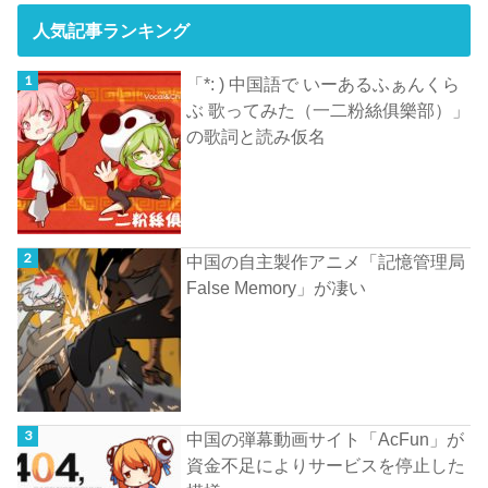
人気記事ランキング
「*: ) 中国語で いーあるふぁんくら
ぶ 歌ってみた（一二粉絲俱樂部）」
の歌詞と読み仮名
中国の自主製作アニメ「記憶管理局
False Memory」が凄い
中国の弾幕動画サイト「AcFun」が
資金不足によりサービスを停止した