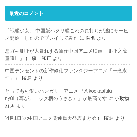
最近のコメント
「戦艦少女」 中国版パクリ艦これの真打ちが遂にサービ
ス開始！したのでプレイしてみた
に
匿名
より
悪ガキ哪吒が大暴れする新作中国アニメ映画「哪吒之魔
童降世」
に
森 和正
より
中国テンセントの新作修仙ファンタジーアニメ「一念永
恒」
に
匿名
より
とっても可愛いハンガリーアニメ 「A kockásfülű
nyúl（耳がチェック柄のうさぎ）」が最高です
に
小動物
好き
より
“4月1日”の中国アニメ関連重大発表まとめ
に
匿名
より