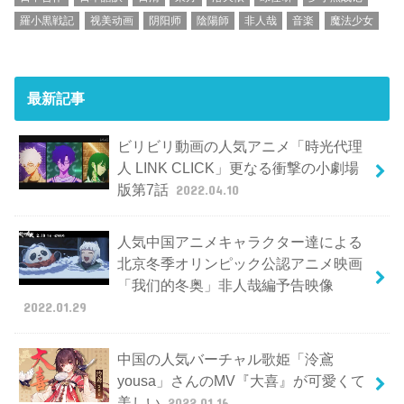
羅小黒戦記
视美动画
阴阳师
陰陽師
非人哉
音楽
魔法少女
最新記事
ビリビリ動画の人気アニメ「時光代理
人 LINK CLICK」更なる衝撃の小劇場
版第7話
2022.04.10
人気中国アニメキャラクター達による
北京冬季オリンピック公認アニメ映画
「我们的冬奥」非人哉編予告映像
2022.01.29
中国の人気バーチャル歌姫「泠鳶
yousa」さんのMV『大喜』が可愛くて
美しい
2022.01.16