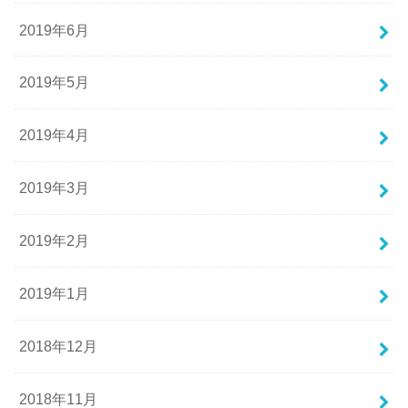
2019年6月
2019年5月
2019年4月
2019年3月
2019年2月
2019年1月
2018年12月
2018年11月