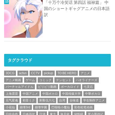
「十万个冷笑话 第四話 福禄篇」 中
国のショートギャグアニメの日本語
訳
タグクラウド
3DCG
acfun
CCTV
pickup
TO BE HERO
アニメ
アニメ映画
ゲーム
コミック
テンセント
ハオライナーズ
バーチャルアイドル
ビリビリ動画
ボーカロイド
七灵石
上海震雷
中国アニメ
中国ボカロ
中国传媒大学
中華ボカロ
元气星魂
初音ミク
刺客伍六七
台湾
合味道
学生制作アニメ
小花仙
崩壊3rd
崩壊学園
巴啦啦小魔仙
彩色铅笔动画
日中合作
日本語訳
日清
東方
洛天依
绿怪研
罗小黑战记