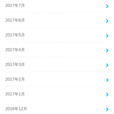
2017年7月
2017年6月
2017年5月
2017年4月
2017年3月
2017年2月
2017年1月
2016年12月