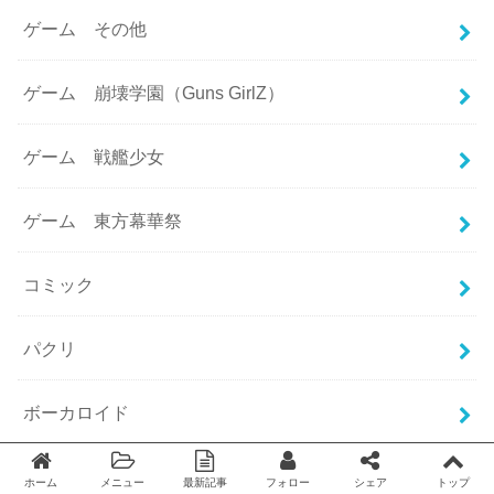
ゲーム その他
ゲーム 崩壊学園（Guns GirlZ）
ゲーム 戦艦少女
ゲーム 東方幕華祭
コミック
パクリ
ボーカロイド
ラ・フローラ プリンセスアカデミー
ホーム
メニュー
最新記事
フォロー
シェア
トップ
Twitter
facebook