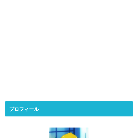
プロフィール