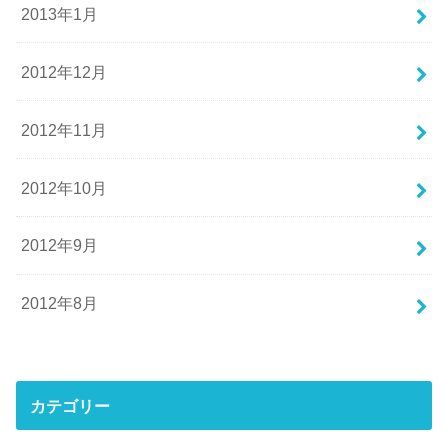
2013年1月
2012年12月
2012年11月
2012年10月
2012年9月
2012年8月
カテゴリー