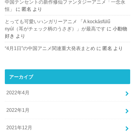
中国テンセントの新作修仙ファンタジーアニメ「一念永
恒」
に
匿名
より
とっても可愛いハンガリーアニメ 「A kockásfülű
nyúl（耳がチェック柄のうさぎ）」が最高です
に
小動物
好き
より
“4月1日”の中国アニメ関連重大発表まとめ
に
匿名
より
アーカイブ
2022年4月
2022年1月
2021年12月