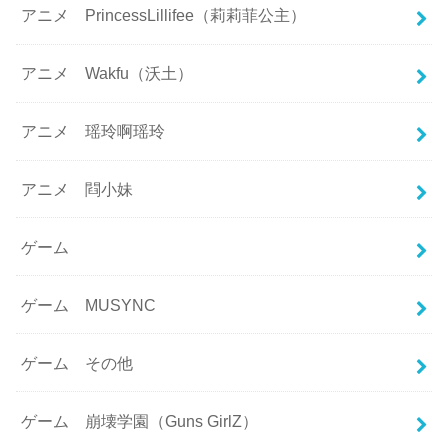
アニメ PrincessLillifee（莉莉菲公主）
アニメ Wakfu（沃土）
アニメ 瑶玲啊瑶玲
アニメ 閰小妹
ゲーム
ゲーム MUSYNC
ゲーム その他
ゲーム 崩壊学園（Guns GirlZ）