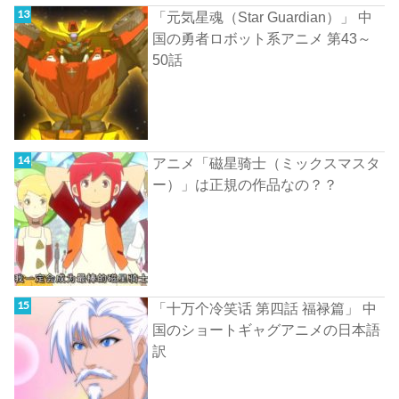
「元気星魂（Star Guardian）」 中
国の勇者ロボット系アニメ 第43～
50話
アニメ「磁星骑士（ミックスマスタ
ー）」は正規の作品なの？？
「十万个冷笑话 第四話 福禄篇」 中
国のショートギャグアニメの日本語
訳