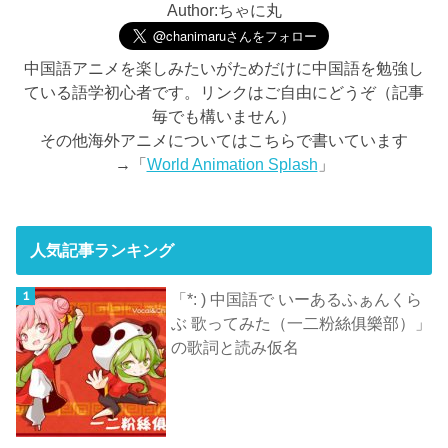
Author:ちゃに丸
中国語アニメを楽しみたいがためだけに中国語を勉強し
ている語学初心者です。リンクはご自由にどうぞ（記事
毎でも構いません）
その他海外アニメについてはこちらで書いています
→「
World Animation Splash
」
人気記事ランキング
「*: ) 中国語で いーあるふぁんくら
ぶ 歌ってみた（一二粉絲俱樂部）」
の歌詞と読み仮名