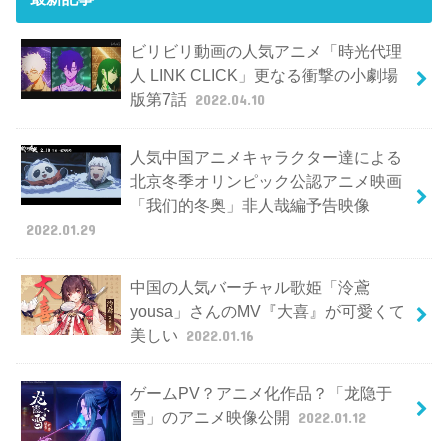
ビリビリ動画の人気アニメ「時光代理
人 LINK CLICK」更なる衝撃の小劇場
版第7話
2022.04.10
人気中国アニメキャラクター達による
北京冬季オリンピック公認アニメ映画
「我们的冬奥」非人哉編予告映像
2022.01.29
中国の人気バーチャル歌姫「泠鳶
yousa」さんのMV『大喜』が可愛くて
美しい
2022.01.16
ゲームPV？アニメ化作品？「龙隐于
雪」のアニメ映像公開
2022.01.12