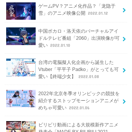
ゲームPV？アニメ化作品？「龙隐于
雪」のアニメ映像公開
2022.01.12
中国ボカロ・洛天依のバーチャルアイ
ドルテレビ番組「2060」出演映像が可
愛い
2022.01.10
台湾の電脳擬人化企画から誕生した
Vtuber「平平子 Padko」がとっても可
愛い【終端少女】
2022.01.08
2022年北京冬季オリンピックの競技を
紹介するストップモーションアニメが
めちゃ可愛い
2022.01.06
ビリビリ動画による大規模新作アニメ
発表会「MADE BY BILIBILI 2021-