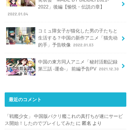
2022」後編【愉悦・伝説の章】
2022.01.04
コミュ障女子が猫化した男の子たちと
生活する？中国の新作アニメ「猫先动
的手」予告映像
2022.01.03
中国の東方同人アニメ「秘封活動記録
第三話 -運命-」 前編予告PV
2021.12.30
最近のコメント
「戦艦少女」 中国版パクリ艦これの真打ちが遂にサービ
ス開始！したのでプレイしてみた
に
匿名
より