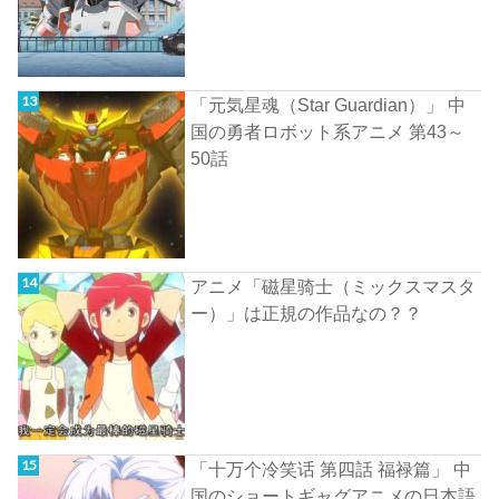
「元気星魂（Star Guardian）」 中
国の勇者ロボット系アニメ 第43～
50話
アニメ「磁星骑士（ミックスマスタ
ー）」は正規の作品なの？？
「十万个冷笑话 第四話 福禄篇」 中
国のショートギャグアニメの日本語