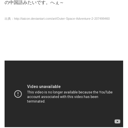
の中国語みたいです。へぇ～
出典：http://taicon.deviantart.com/art/Outer-Space-Adventure-2-207499460