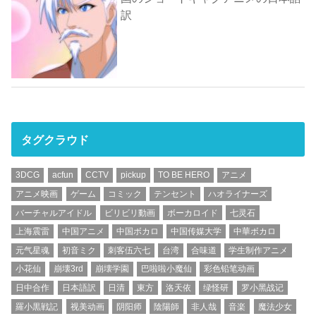
訳
タグクラウド
3DCG
acfun
CCTV
pickup
TO BE HERO
アニメ
アニメ映画
ゲーム
コミック
テンセント
ハオライナーズ
バーチャルアイドル
ビリビリ動画
ボーカロイド
七灵石
上海震雷
中国アニメ
中国ボカロ
中国传媒大学
中華ボカロ
元气星魂
初音ミク
刺客伍六七
台湾
合味道
学生制作アニメ
小花仙
崩壊3rd
崩壊学園
巴啦啦小魔仙
彩色铅笔动画
日中合作
日本語訳
日清
東方
洛天依
绿怪研
罗小黑战记
羅小黒戦記
视美动画
阴阳师
陰陽師
非人哉
音楽
魔法少女