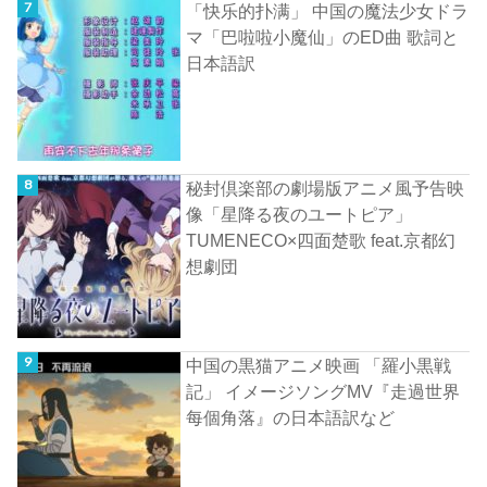
「快乐的扑满」 中国の魔法少女ドラ
マ「巴啦啦小魔仙」のED曲 歌詞と
日本語訳
秘封倶楽部の劇場版アニメ風予告映
像「星降る夜のユートピア」
TUMENECO×四面楚歌 feat.京都幻
想劇団
中国の黒猫アニメ映画 「羅小黒戦
記」 イメージソングMV『走過世界
每個角落』の日本語訳など