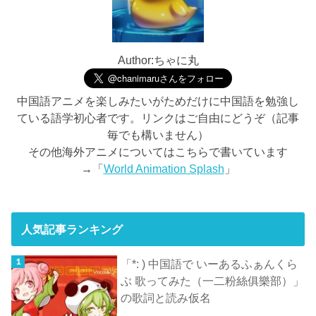
Author:ちゃに丸
中国語アニメを楽しみたいがためだけに中国語を勉強し
ている語学初心者です。リンクはご自由にどうぞ（記事
毎でも構いません）
その他海外アニメについてはこちらで書いています
→「
World Animation Splash
」
人気記事ランキング
「*: ) 中国語で いーあるふぁんくら
ぶ 歌ってみた（一二粉絲俱樂部）」
の歌詞と読み仮名