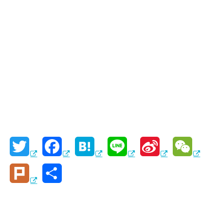
T
F
H
L
S
W
w
a
a
i
i
e
P
共
i
c
t
n
n
C
l
有
t
e
e
e
a
h
u