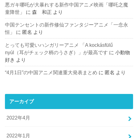
悪ガキ哪吒が大暴れする新作中国アニメ映画「哪吒之魔
童降世」
に
森 和正
より
中国テンセントの新作修仙ファンタジーアニメ「一念永
恒」
に
匿名
より
とっても可愛いハンガリーアニメ 「A kockásfülű
nyúl（耳がチェック柄のうさぎ）」が最高です
に
小動物
好き
より
“4月1日”の中国アニメ関連重大発表まとめ
に
匿名
より
アーカイブ
2022年4月
2022年1月