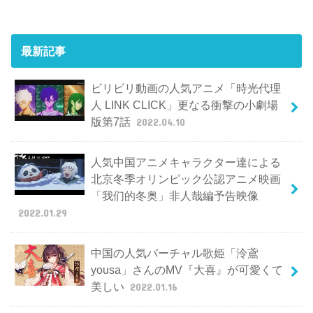
最新記事
ビリビリ動画の人気アニメ「時光代理
人 LINK CLICK」更なる衝撃の小劇場
版第7話
2022.04.10
人気中国アニメキャラクター達による
北京冬季オリンピック公認アニメ映画
「我们的冬奥」非人哉編予告映像
2022.01.29
中国の人気バーチャル歌姫「泠鳶
yousa」さんのMV『大喜』が可愛くて
美しい
2022.01.16