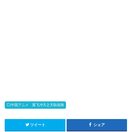
k
b
o
中国アニメ 翼飞冲天之天际战骑
ツイート
シェア