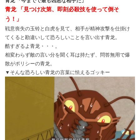
青龙 「今までで最も凶悪な相手だ」
青龙 「見つけ次第、即刻必殺技を使って倒そ
う！」
戦意喪失の玉铃と白虎を見て、相手が精神攻撃を仕掛け
てくると勘違いして恐ろしいことを言い出す青龙。
酷すぎるよ青龙・・・。
相変わらず敵の言い分を聞く耳は持たず、問答無用で爆
散がポリシーの青龙。
▼そんな恐ろしい青龙の言葉に怯えるゴッキー