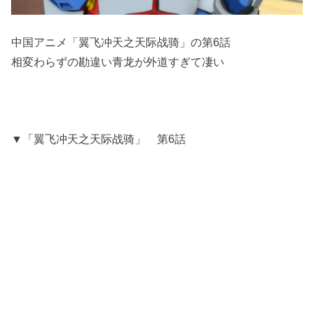
中国アニメ「翼飞冲天之天际战骑」の第6話
相変わらずの勘違い青龙が外道すぎて凄い
▼「翼飞冲天之天际战骑」 第6話