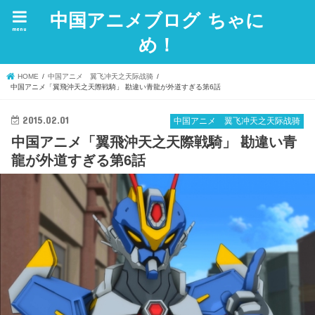
中国アニメブログ ちゃに
menu
め！
HOME
中国アニメ 翼飞冲天之天际战骑
中国アニメ「翼飛沖天之天際戦騎」 勘違い青龍が外道すぎる第6話
2015.02.01
中国アニメ 翼飞冲天之天际战骑
中国アニメ「翼飛沖天之天際戦騎」 勘違い青
龍が外道すぎる第6話