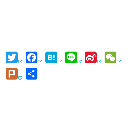
T
F
H
L
S
W
w
a
a
i
i
e
P
共
i
c
t
n
n
C
l
有
t
e
e
e
a
h
u
t
b
n
W
a
r
e
o
a
e
t
k
r
o
i