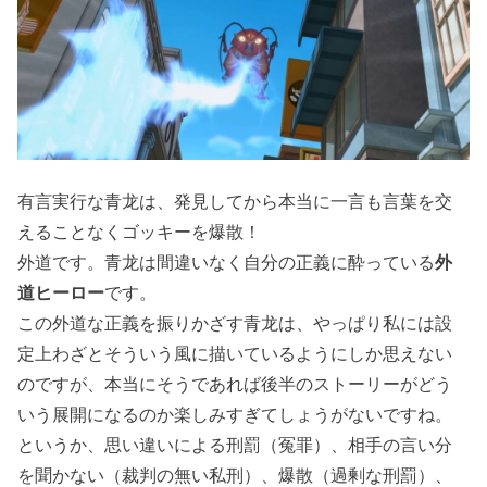
有言実行な青龙は、発見してから本当に一言も言葉を交
えることなくゴッキーを爆散！
外道です。青龙は間違いなく自分の正義に酔っている
外
道ヒーロー
です。
この外道な正義を振りかざす青龙は、やっぱり私には設
定上わざとそういう風に描いているようにしか思えない
のですが、本当にそうであれば後半のストーリーがどう
いう展開になるのか楽しみすぎてしょうがないですね。
というか、思い違いによる刑罰（冤罪）、相手の言い分
を聞かない（裁判の無い私刑）、爆散（過剰な刑罰）、