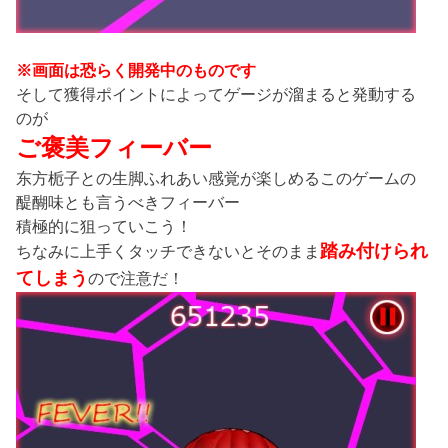
※画面は恐らく開発中のものです
そして獲得ポイントによってゲージが溜まると発動する
のが
ご褒美フィーバー
东方栀子との生脚ふれあい感覚が楽しめるこのゲームの
醍醐味とも言うべきフィーバー
積極的に狙っていこう！
踏み付けられ
ちなみに上手くタッチできないとそのまま
てしまう
ので注意だ！