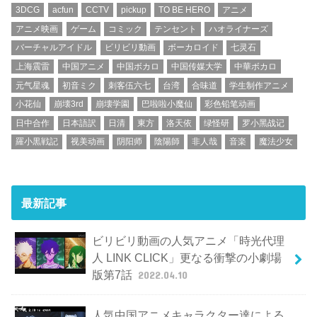
3DCG
acfun
CCTV
pickup
TO BE HERO
アニメ
アニメ映画
ゲーム
コミック
テンセント
ハオライナーズ
バーチャルアイドル
ビリビリ動画
ボーカロイド
七灵石
上海震雷
中国アニメ
中国ボカロ
中国传媒大学
中華ボカロ
元气星魂
初音ミク
刺客伍六七
台湾
合味道
学生制作アニメ
小花仙
崩壊3rd
崩壊学園
巴啦啦小魔仙
彩色铅笔动画
日中合作
日本語訳
日清
東方
洛天依
绿怪研
罗小黑战记
羅小黒戦記
视美动画
阴阳师
陰陽師
非人哉
音楽
魔法少女
最新記事
ビリビリ動画の人気アニメ「時光代理
人 LINK CLICK」更なる衝撃の小劇場
版第7話
2022.04.10
人気中国アニメキャラクター達による