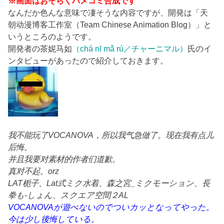
※画面はおそらくハメコミ合成です
なんだか色んな意味で凄そうな内容ですが、開発は「天
朝动漫博客工作室（Team Chinese Animation Blog）」と
いうところのようです。
開発者の茶妮马如
（chá nī mǎ rú／チャーニマル）
氏のイ
ンタビューがあったので紹介しておきます。
我不能玩了VOCANOVA，所以我气急做了。现在我有点儿
后悔。
并且我要对素材的作者们道歉。
真对不起。orz
LAT栀子、Lat式ミク水着、森之宮_ミクモーション、長
拳も-しょん、スクエア空間２AL
VOCANOVAが遊べないのでついカッとなってやった。
今は少し後悔している。