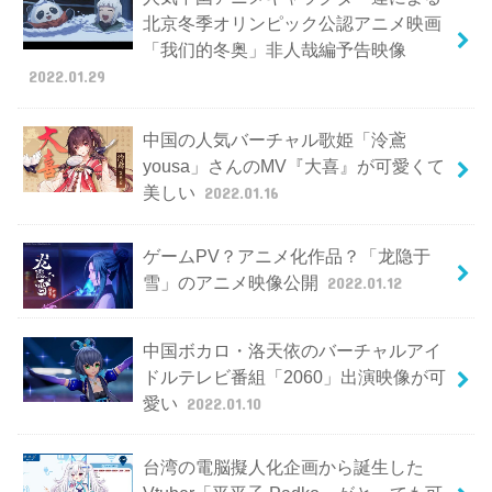
北京冬季オリンピック公認アニメ映画
「我们的冬奥」非人哉編予告映像
2022.01.29
中国の人気バーチャル歌姫「泠鳶
yousa」さんのMV『大喜』が可愛くて
美しい
2022.01.16
ゲームPV？アニメ化作品？「龙隐于
雪」のアニメ映像公開
2022.01.12
中国ボカロ・洛天依のバーチャルアイ
ドルテレビ番組「2060」出演映像が可
愛い
2022.01.10
台湾の電脳擬人化企画から誕生した