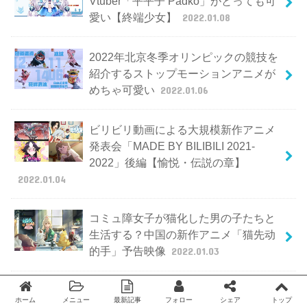
Vtuber「平平子 Padko」がとっても可
愛い【終端少女】
2022.01.08
2022年北京冬季オリンピックの競技を
紹介するストップモーションアニメが
めちゃ可愛い
2022.01.06
ビリビリ動画による大規模新作アニメ
発表会「MADE BY BILIBILI 2021-
2022」後編【愉悦・伝説の章】
2022.01.04
コミュ障女子が猫化した男の子たちと
生活する？中国の新作アニメ「猫先动
的手」予告映像
2022.01.03
中国の東方同人アニメ「秘封活動記録
ホーム
メニュー
最新記事
フォロー
シェア
トップ
Twitter
facebook