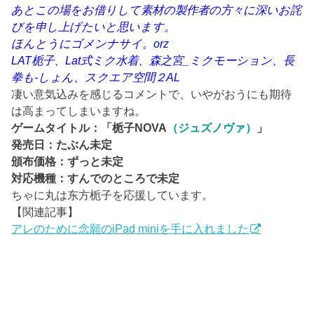
あとこの場をお借りして素材の製作者の方々に深いお詫
びを申し上げたいと思います。
ほんとうにゴメンナサイ。orz
LAT栀子、Lat式ミク水着、森之宮_ミクモーション、長
拳も-しょん、スクエア空間２AL
凄い意気込みを感じるコメントで、いやがおうにも期待
は高まってしまいますね。
ゲームタイトル：「栀子NOVA
（ジュズノヴァ）
」
発売日：たぶん未定
頒布価格：ずっと未定
対応機種：すんでのところで未定
ちゃに丸は东方栀子を応援しています。
【関連記事】
アレのために念願のiPad miniを手に入れました