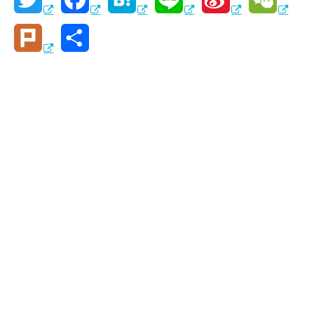
w
a
a
i
i
e
P
共
i
c
t
n
n
C
l
有
t
e
e
e
a
h
u
t
b
n
W
a
r
e
o
a
e
t
k
r
o
i
k
b
o