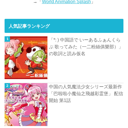
→「
World Animation Splash
」
人気記事ランキング
「*: ) 中国語で いーあるふぁんくら
ぶ 歌ってみた（一二粉絲俱樂部）」
の歌詞と読み仮名
中国の人気魔法少女シリーズ最新作
「巴啦啦小魔仙之飛越彩霊堡」 配信
開始 第1話