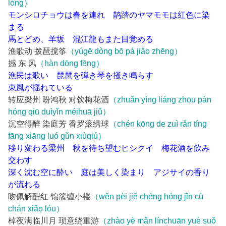
lóng）
モンシロチョウは春を連れ 鹊踏のヤマモモは紅色に染
まる
馬とどめ、羊坂 混江龍もまた目覚める
渔歌动 拨琶搅筝
（yúgē dòng bō pá jiǎo zhēng）
撼 东 风
（hàn dōng fēng）
漁民は歌い 琵琶を弾き琴を掻き鳴らす
東風が揺れている
转应梁州 盼鸿秋 对饮梅花酒
（zhuǎn yìng liáng zhōu pàn
hóng qiū duìyǐn méihuā jiǔ）
沉空得醉 染庭芳 香罗滚绣球
（chén kōng de zuì rǎn tíng
fāng xiāng luó gǔn xiùqiú）
移り変わる梁州 秋を待ち望むヒシクイ 梅花酒を飲み
交わす
深く沈む空に酔い 庭は美しく染まり アジサイの香り
が流れる
吻佩解酲红 锦簇缠小楼
（wěn pèi jiě chéng hóng jǐn cù
chán xiǎo lóu）
棹夜满临川月 琐意绕重游
（zhào yè mǎn línchuān yuè suǒ