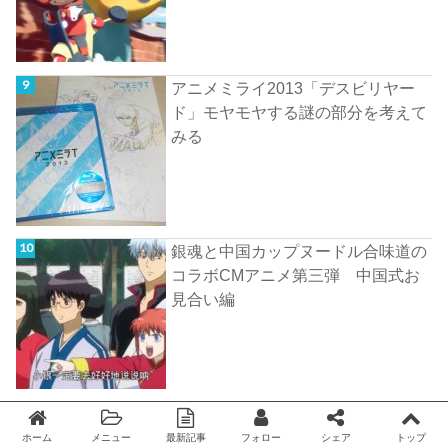
アニメミライ2013「デスビリヤー
ド」モヤモヤする謎の部分を考えて
みる
銀魂と中国カップヌードル合味道の
コラボCMアニメ第三弾 中国式お
見合い編
サムライスピリッツの新作ゲーム
「侍魂：朧月伝説」のショートアニ
ホーム
メニュー
最新記事
フォロー
シェア
トップ
Twitter
facebook