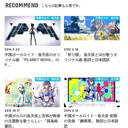
RECOMMEND
こちらの記事も人気です。
中華ボカロ 洛天依
中華ボカロ 洛天依
2014.5.22
2013.5.18
中国ボーカロイド・洛天依のオリ
「祈り唄」 洛天依とIAが歌うオ
ジナル曲 「PLANET NOVA」 の
リジナル曲 歌詞と日本語訳
P…
中華ボカロ 洛天依
中華ボカロ 洛天依
2013.10.17
2014.2.12
中国ボカロの洛天依と言和が映画
中国ボーカロイド・洛天依 初期
の主題歌を歌うらしい 「我為相
の良曲 「糖果雨」 歌詞と日本語
親狂」
訳