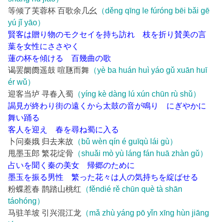
等倾了芙蓉杯 百歌余几幺
（děng qīng le fúróng bēi bǎi gē
yú jǐ yāo）
賢客は贈り物のモクセイを持ち訪れ 枝を折り賛美の言
葉を女性にささやく
蓮の杯を傾ける 百幾曲の歌
谒罢阛阓遥鼓 喧豗而舞
（yè ba huán huì yáo gǔ xuān huī
ér wǔ）
迎客当垆 寻春入蜀
（yíng kè dàng lú xún chūn rù shǔ）
謁見が終わり街の遠くから太鼓の音が鳴り にぎやかに
舞い踊る
客人を迎え 春を尋ね蜀に入る
卜问秦娥 归去来故
（bǔ wèn qín é guīqù lái gù）
甩墨玉郎 繁花绽骨
（shuǎi mò yù láng fán huā zhàn gǔ）
占いを聞く秦の美女 帰郷のために
墨玉を振る男性 繁った花々は人の気持ちを綻ばせる
粉蝶惹春 鹊踏山桃红
（fěndié rě chūn què tà shān
táohóng）
马驻羊坡 引兴混江龙
（mǎ zhù yáng pō yǐn xīng hùn jiāng