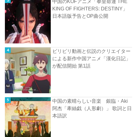
中国のKOFアニメ「拳皇命運 THE
KING OF FIGHTERS: DESTINY」
日本語版予告とOP曲公開
ビリビリ動画と伝説のクリエイター
による新作中国アニメ「漢化日記」
が配信開始 第1話
中国の素晴らしい音楽 銀臨・Aki
阿杰「牽絲戯（人形劇）」 歌詞と日
本語訳