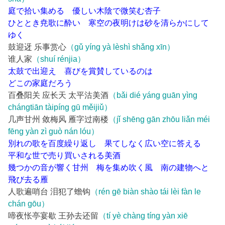
庭で拾い集める 優しい木陰で微笑む杏子
ひととき尭歌に酔い 寒空の夜明けは砂を清らかにして
ゆく
鼓迎迓 乐事赏心
（gǔ yíng yà lèshì shǎng xīn）
谁人家
（shuí rénjia）
太鼓で出迎え 喜びを賞賛しているのは
どこの家庭だろう
百叠阳关 应长天 太平沽美酒
（bǎi dié yáng guān yìng
chángtiān tàipíng gū měijiǔ）
几声甘州 敛梅风 雁字过南楼
（jǐ shēng gān zhōu liǎn méi
fēng yàn zì guò nán lóu）
別れの歌を百度繰り返し 果てしなく広い空に答える
平和な世で売り買いされる美酒
幾つかの音が響く甘州 梅を集め吹く風 南の建物へと
飛び去る雁
人歌遍哨台 泪犯了蟾钩
（rén gē biàn shào tái lèi fàn le
chán gōu）
啼夜怅亭宴歇 王孙去还留
（tí yè chàng tíng yàn xiē