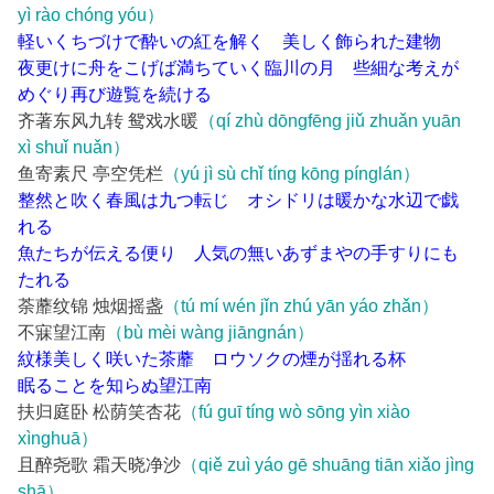
yì rào chóng yóu）
軽いくちづけで酔いの紅を解く 美しく飾られた建物
夜更けに舟をこげば満ちていく臨川の月 些細な考えが
めぐり再び遊覧を続ける
齐著东风九转 鸳戏水暖
（qí zhù dōngfēng jiǔ zhuǎn yuān
xì shuǐ nuǎn）
鱼寄素尺 亭空凭栏
（yú jì sù chǐ tíng kōng pínglán）
整然と吹く春風は九つ転じ オシドリは暖かな水辺で戯
れる
魚たちが伝える便り 人気の無いあずまやの手すりにも
たれる
荼蘼纹锦 烛烟摇盏
（tú mí wén jǐn zhú yān yáo zhǎn）
不寐望江南
（bù mèi wàng jiāngnán）
紋様美しく咲いた茶蘼 ロウソクの煙が揺れる杯
眠ることを知らぬ望江南
扶归庭卧 松荫笑杏花
（fú guī tíng wò sōng yìn xiào
xìnghuā）
且醉尧歌 霜天晓净沙
（qiě zuì yáo gē shuāng tiān xiǎo jìng
shā）