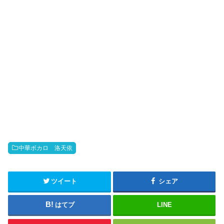
o
中華ボカロ 洛天依
ツイート
シェア
はてブ
LINE