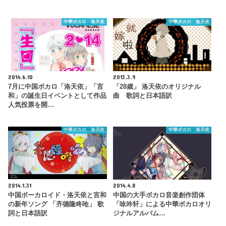
中華ボカロ 洛天依
中華ボカロ 洛天依
2014.6.10
2013.3.9
7月に中国ボカロ「洛天依」「言
「28歳」 洛天依のオリジナル
和」の誕生日イベントとして作品
曲 歌詞と日本語訳
人気投票を開…
中華ボカロ 洛天依
中華ボカロ 洛天依
2014.1.31
2014.4.8
中国ボーカロイド・洛天依と言和
中国の大手ボカロ音楽創作団体
の新年ソング 「齐德隆咚呛」 歌
「咏吟轩」による中華ボカロオリ
詞と日本語訳
ジナルアルバム…