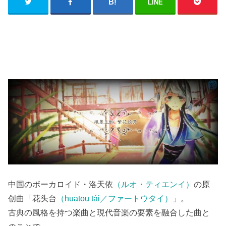
LINE
中国のボーカロイド・洛天依
（ルオ・ティエンイ）
の原
创曲「花头台
（huātou tái／ファートウタイ）
」。
古典の風格を持つ楽曲と現代音楽の要素を融合した曲と