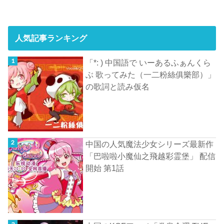
人気記事ランキング
「*: ) 中国語で いーあるふぁんくら
ぶ 歌ってみた（一二粉絲俱樂部）」
の歌詞と読み仮名
中国の人気魔法少女シリーズ最新作
「巴啦啦小魔仙之飛越彩霊堡」 配信
開始 第1話