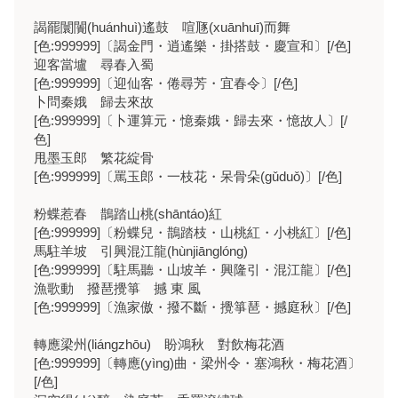
謁罷闤闠(huánhuì)遙鼓 喧豗(xuānhuī)而舞
[色:999999]〔謁金門・逍遙樂・掛搭鼓・慶宣和〕[/色]
迎客當壚 尋春入蜀
[色:999999]〔迎仙客・倦尋芳・宜春令〕[/色]
卜問秦娥 歸去來故
[色:999999]〔卜運算元・憶秦娥・歸去來・憶故人〕[/
色]
甩墨玉郎 繁花綻骨
[色:999999]〔罵玉郎・一枝花・呆骨朵(gǔduǒ)〕[/色]
粉蝶惹春 鵲踏山桃(shāntáo)紅
[色:999999]〔粉蝶兒・鵲踏枝・山桃紅・小桃紅〕[/色]
馬駐羊坡 引興混江龍(hùnjiānglóng)
[色:999999]〔駐馬聽・山坡羊・興隆引・混江龍〕[/色]
漁歌動 撥琶攪箏 撼 東 風
[色:999999]〔漁家傲・撥不斷・攪箏琶・撼庭秋〕[/色]
轉應梁州(liángzhōu) 盼鴻秋 對飲梅花酒
[色:999999]〔轉應(yìng)曲・梁州令・塞鴻秋・梅花酒〕
[/色]