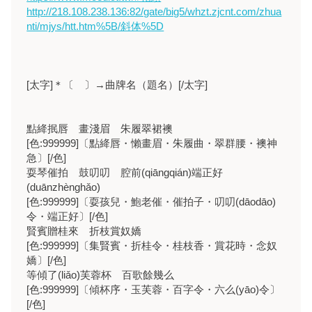
http://218.108.238.136:82/gate/big5/whzt.zjcnt.com/zhua
nti/mjys/htt.htm%5B/斜体%5D
[太字]＊〔 〕→曲牌名（題名）[/太字]
點絳抿唇 畫淺眉 朱履翠裙襖
[色:999999]〔點絳唇・懶畫眉・朱履曲・翠群腰・襖神
急〕[/色]
耍琴催拍 鼓叨叨 腔前(qiāngqián)端正好
(duānzhènghǎo)
[色:999999]〔耍孩兒・鮑老催・催拍子・叨叨(dāodāo)
令・端正好〕[/色]
賢賓贈桂來 折枝賞奴嬌
[色:999999]〔集賢賓・折桂令・桂枝香・賞花時・念奴
嬌〕[/色]
等傾了(liǎo)芙蓉杯 百歌餘幾么
[色:999999]〔傾杯序・玉芙蓉・百字令・六么(yāo)令〕
[/色]