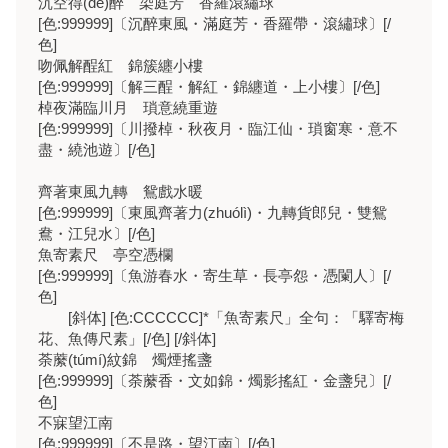
沉空得(dé)醉 染庭芳 香羅滾繡球
[色:999999]〔沉醉東風・滿庭芳・香羅帶・滾繡球〕[/
色]
吻佩解酲紅 錦簇纏小樓
[色:999999]〔解三酲・解紅・錦纏道・上小樓〕[/色]
棹夜滿臨川月 瑣意繞重遊
[色:999999]〔川撥棹・秋夜月・臨江仙・瑣窗寒・意不
盡・繞池遊〕[/色]
齊著東風九轉 鴛戲水暖
[色:999999]〔東風齊著力(zhuólì)・九轉貨郎兒・雙鴛
鴦・江兒水〕[/色]
魚寄素尺 亭空憑欄
[色:999999]〔魚游春水・寄生草・長亭怨・憑闌人〕[/
色]
[斜体] [色:CCCCCC]*「魚寄素尺」全句：「驛寄梅
花、魚傳尺素」[/色] [/斜体]
荼䕷(túmí)紋錦 燭煙搖盞
[色:999999]〔荼䕷香・文如錦・燭影搖紅・金盞兒〕[/
色]
不寐望江南
[色:999999]〔不是路・望江南〕[/色]