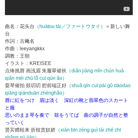
曲名：花头台
（huātou tái／ファートウタイ）
＝新しい舞
台
作詞：古飏名
作曲：leeyangkkx
調教：王朝
イラスト：KREISEE
点绛抿唇 画浅眉 朱履翠裙袄
（diǎn jiàng mǐn chún huà
qiǎn méi zhū lǚ cuì qún ǎo）
耍琴催拍 鼓叨叨 腔前端正好
（shuǎ qín cuī pāi gǔ dāodao
qiāng qiánduān zhènghǎo）
唇に紅をつけ 眉は淡く 深紅の靴と翡翠色のスカート
と服
思いのまま琴を奏で 鼓をうてば 曲の調子が自然と整
っていく
贤宾赠桂来 折枝赏奴娇
（xián bīn zèng guì lái zhé zhī
shǎng nú jiāo）