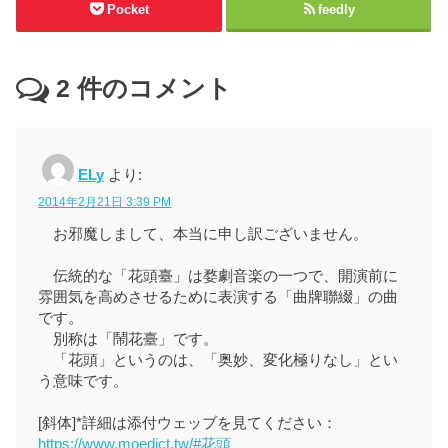
Pocket
feedly
2
件のコメント
ELy
より:
2014年2月21日 3:39 PM
お邪魔しまして、本当に申し訳ございません。
伝統的な「花頭臺」は婺劇音楽の一つで、開演前に
雰囲気を高めさせるために表演する「曲牌聯綴」の曲
です。
別称は「鬧花臺」です。
「花頭」というのは、「奥妙、変化極りなし」とい
う意味です。
[斜体]*詳細は添付ウェッブを見てください：
https://www.moedict.tw/#花頭