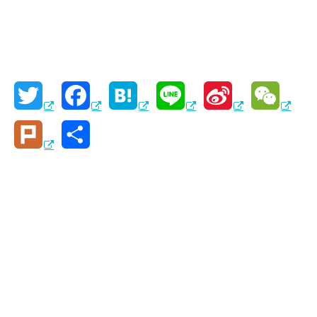
T
F
H
L
S
W
w
a
a
i
i
e
P
共
i
c
t
n
n
C
l
有
t
e
e
e
a
h
u
t
b
n
W
a
r
e
o
a
e
t
k
r
o
i
k
b