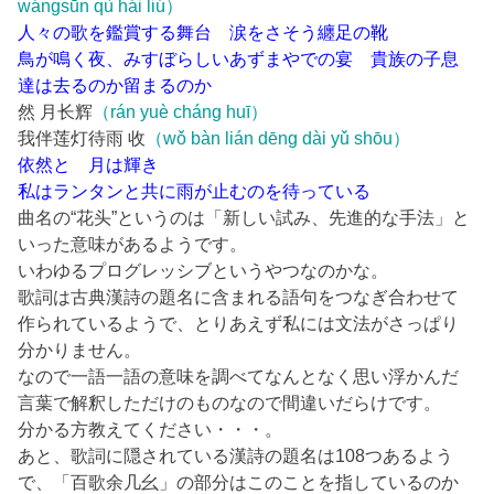
wángsūn qù hái liú）
人々の歌を鑑賞する舞台 涙をさそう纏足の靴
鳥が鳴く夜、みすぼらしいあずまやでの宴 貴族の子息
達は去るのか留まるのか
然 月长辉
（rán yuè cháng huī）
我伴莲灯待雨 收
（wǒ bàn lián dēng dài yǔ shōu）
依然と 月は輝き
私はランタンと共に雨が止むのを待っている
曲名の“花头”というのは「新しい試み、先進的な手法」と
いった意味があるようです。
いわゆるプログレッシブというやつなのかな。
歌詞は古典漢詩の題名に含まれる語句をつなぎ合わせて
作られているようで、とりあえず私には文法がさっぱり
分かりません。
なので一語一語の意味を調べてなんとなく思い浮かんだ
言葉で解釈しただけのものなので間違いだらけです。
分かる方教えてください・・・。
あと、歌詞に隠されている漢詩の題名は108つあるよう
で、「百歌余几幺」の部分はこのことを指しているのか