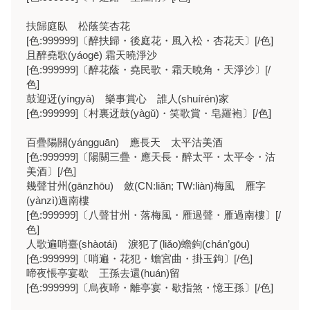
扶歸庭臥 松蔭笑杏花
[色:999999]〔醉扶歸・後庭花・風入松・杏花天〕[/色]
且醉堯歌(yáogē) 霜天曉淨沙
[色:999999]〔醉花蔭・堯民歌・霜天曉角・天淨沙〕[/
色]
鼓迎迓(yíngyà) 樂事賞心 誰人(shuírén)家
[色:999999]〔村裏迓鼓(yàɡǔ)・笑歌賞・皂羅袍〕[/色]
百疊陽關(yángguān) 應長天 太平沽美酒
[色:999999]〔陽關三疊・應天長・醉太平・太平令・沽
美酒〕[/色]
幾聲甘州(gānzhōu) 斂(CN:liǎn; TW:liàn)梅風 雁字
(yànzì)過南樓
[色:999999]〔八聲甘州・落梅風・雁過聲・雁過南樓〕[/
色]
人歌遍哨臺(shàotái) 淚犯了(liǎo)蟾鉤(chán’gōu)
[色:999999]〔哨遍・花犯・蟾宮曲・掛玉鉤〕[/色]
啼夜悵亭宴歇 王孫去還(huán)留
[色:999999]〔烏夜啼・離亭宴・歇指煞・憶王孫〕[/色]