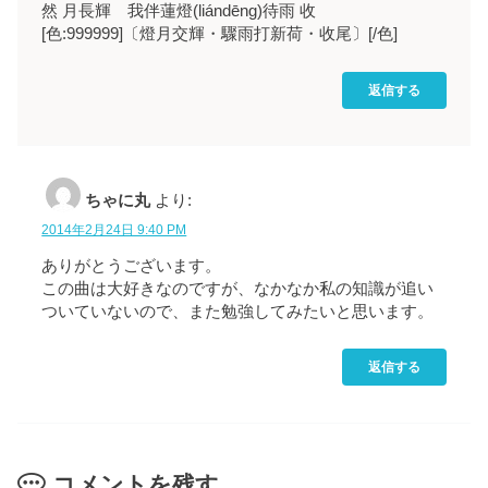
然 月長輝 我伴蓮燈(liándēng)待雨 收
[色:999999]〔燈月交輝・驟雨打新荷・收尾〕[/色]
返信する
ちゃに丸
より:
2014年2月24日 9:40 PM
ありがとうございます。
この曲は大好きなのですが、なかなか私の知識が追い
ついていないので、また勉強してみたいと思います。
返信する
コメントを残す