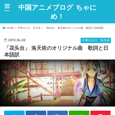
中国アニメブログ ちゃに
menu
め！
HOME
中華ボカロ 洛天依
「花头台」 洛天依のオリジナル曲 歌詞と日本語訳
2013.04.02
中華ボカロ 洛天依
「花头台」 洛天依のオリジナル曲 歌詞と日
本語訳