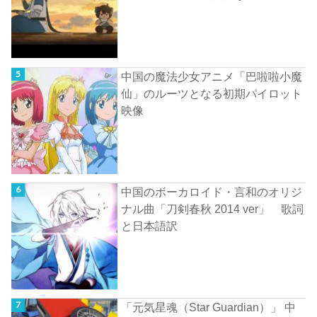
中国の魔法少女アニメ「巴啦啦小魔
仙」のルーツとなる初期パイロット
映像
中国のボーカロイド・言和のオリジ
ナル曲「刀剣春秋 2014 ver」 歌詞
と日本語訳
「元気星魂（Star Guardian）」 中