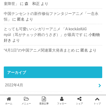
童降世」
に
森 和正
より
中国テンセントの新作修仙ファンタジーアニメ「一念永
恒」
に
匿名
より
とっても可愛いハンガリーアニメ 「A kockásfülű
nyúl（耳がチェック柄のうさぎ）」が最高です
に
小動物
好き
より
“4月1日”の中国アニメ関連重大発表まとめ
に
匿名
より
アーカイブ
2022年4月
2022年1月
ホーム
メニュー
最新記事
フォロー
シェア
トップ
Twitter
facebook