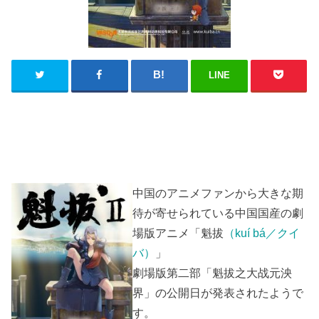
LINE
中国のアニメファンから大きな期
待が寄せられている中国国産の劇
場版アニメ「魁拔
（kuí bá／クイ
バ）
」
劇場版第二部「魁拔之大战元泱
界」の公開日が発表されたようで
す。