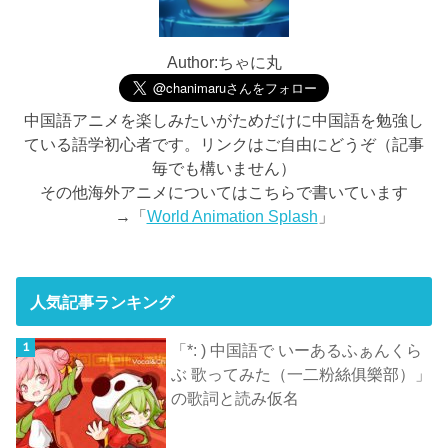
Author:ちゃに丸
中国語アニメを楽しみたいがためだけに中国語を勉強し
ている語学初心者です。リンクはご自由にどうぞ（記事
毎でも構いません）
その他海外アニメについてはこちらで書いています
→「
World Animation Splash
」
人気記事ランキング
「*: ) 中国語で いーあるふぁんくら
ぶ 歌ってみた（一二粉絲俱樂部）」
の歌詞と読み仮名