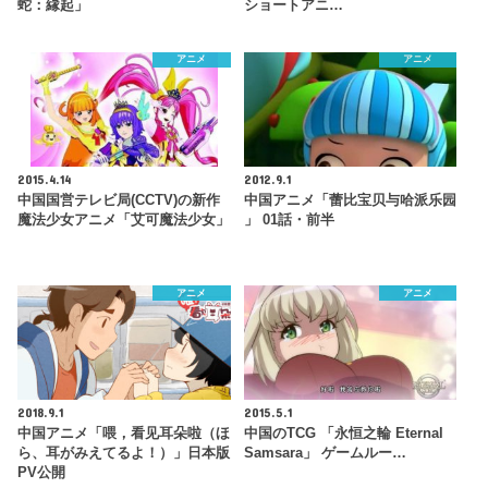
蛇：縁起」
ショートアニ…
アニメ
アニメ
2015.4.14
2012.9.1
中国国営テレビ局(CCTV)の新作
中国アニメ「蕾比宝贝与哈派乐园
魔法少女アニメ「艾可魔法少女」
」 01話・前半
アニメ
アニメ
2018.9.1
2015.5.1
中国アニメ「喂，看见耳朵啦（ほ
中国のTCG 「永恒之輪 Eternal
ら、耳がみえてるよ！）」日本版
Samsara」 ゲームルー…
PV公開