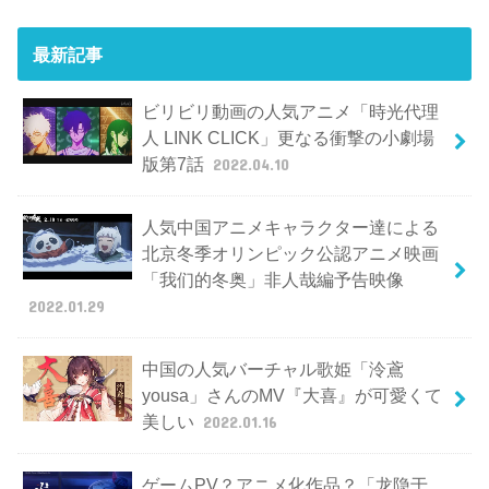
最新記事
ビリビリ動画の人気アニメ「時光代理
人 LINK CLICK」更なる衝撃の小劇場
版第7話
2022.04.10
人気中国アニメキャラクター達による
北京冬季オリンピック公認アニメ映画
「我们的冬奥」非人哉編予告映像
2022.01.29
中国の人気バーチャル歌姫「泠鳶
yousa」さんのMV『大喜』が可愛くて
美しい
2022.01.16
ゲームPV？アニメ化作品？「龙隐于