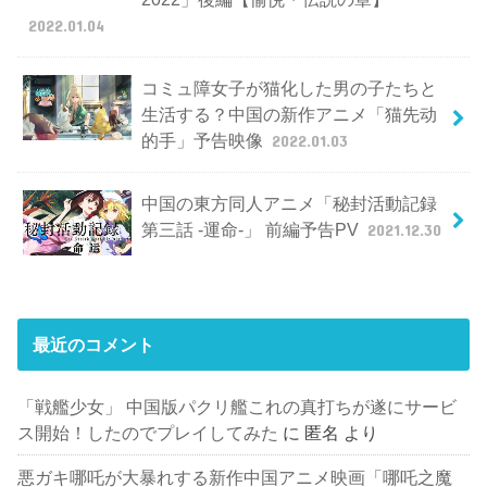
2022.01.04
コミュ障女子が猫化した男の子たちと
生活する？中国の新作アニメ「猫先动
的手」予告映像
2022.01.03
中国の東方同人アニメ「秘封活動記録
第三話 -運命-」 前編予告PV
2021.12.30
最近のコメント
「戦艦少女」 中国版パクリ艦これの真打ちが遂にサービ
ス開始！したのでプレイしてみた
に
匿名
より
悪ガキ哪吒が大暴れする新作中国アニメ映画「哪吒之魔