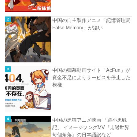
中国の自主製作アニメ「記憶管理局
False Memory」が凄い
中国の弾幕動画サイト「AcFun」が
資金不足によりサービスを停止した
模様
中国の黒猫アニメ映画 「羅小黒戦
記」 イメージソングMV『走過世界
每個角落』の日本語訳など