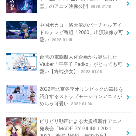
雪」のアニメ映像公開
2022.01.12
中国ボカロ・洛天依のバーチャルアイ
ドルテレビ番組「2060」出演映像が可
愛い
2022.01.10
台湾の電脳擬人化企画から誕生した
Vtuber「平平子 Padko」がとっても可
愛い【終端少女】
2022.01.08
2022年北京冬季オリンピックの競技を
紹介するストップモーションアニメが
めちゃ可愛い
2022.01.06
ビリビリ動画による大規模新作アニメ
発表会「MADE BY BILIBILI 2021-
2022」後編【愉悦・伝説の章】