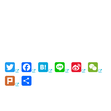
T
F
H
L
S
W
w
a
a
i
i
e
P
共
i
c
t
n
n
C
l
有
t
e
e
e
a
h
u
t
b
n
W
a
r