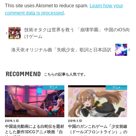
This site uses Akismet to reduce spam.
Learn how your
comment data is processed
.
技術オタクは世界を救う 「崩壊学園」 中国のiOS向
けゲーム
洛天依オリジナル曲「失眠少女」歌詞と日本語訳
RECOMMEND
こちらの記事も人気です。
アニメ
アニメ
2019.1.13
2019.1.13
中国追光動画による白蛇伝を題材
中国のガンこれゲーム「少女前線
とした新作3DCGアニメ映画「白
（ドールズフロントライン）」の