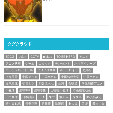
タグクラウド
3DCG
acfun
CCTV
pickup
TO BE HERO
アニメ
アニメ映画
ゲーム
コミック
テンセント
ハオライナーズ
バーチャルアイドル
ビリビリ動画
ボーカロイド
七灵石
上海震雷
中国アニメ
中国ボカロ
中国传媒大学
中華ボカロ
元气星魂
初音ミク
刺客伍六七
台湾
合味道
学生制作アニメ
小花仙
崩壊3rd
崩壊学園
巴啦啦小魔仙
彩色铅笔动画
日中合作
日本語訳
日清
東方
洛天依
绿怪研
罗小黑战记
羅小黒戦記
视美动画
阴阳师
陰陽師
非人哉
音楽
魔法少女