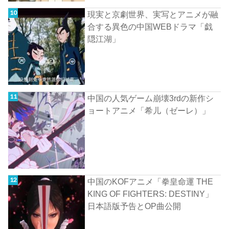
現実と京劇世界、実写とアニメが融
合する異色の中国WEBドラマ「戯
隠江湖」
中国の人気ゲーム崩壊3rdの新作シ
ョートアニメ「希儿（ゼーレ）」
中国のKOFアニメ「拳皇命運 THE
KING OF FIGHTERS: DESTINY」
日本語版予告とOP曲公開