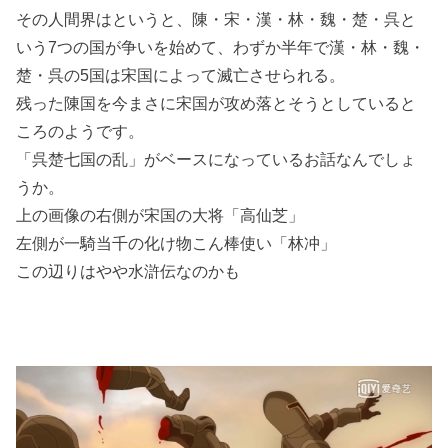
その人間界はというと、陳・宋・漢・林・魏・楚・呉と
いう7つの国が争いを始めて、わずか半年で漢・林・魏・
楚・呉の5国は宋国によって滅亡させられる。
残った陳国を今まさに宋国が攻め落とそうとしていると
ころのようです。
「呉楚七国の乱」がベースになっているお話なんでしょ
うか。
上の画像の右側が宋国の大将「高仙芝」
左側が一騎当千の化け物こん棒使い「林冲」
この辺りはやや水滸伝なのかも