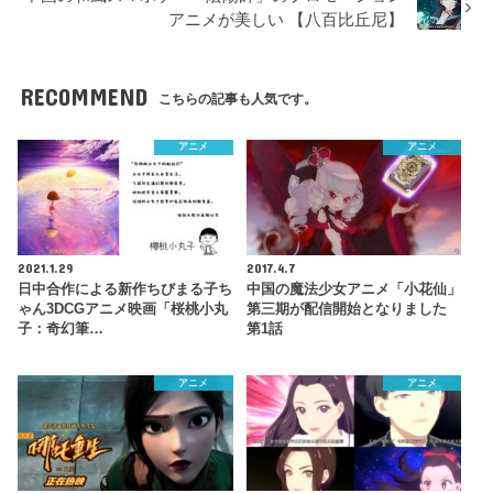
アニメが美しい 【八百比丘尼】
RECOMMEND
こちらの記事も人気です。
アニメ
アニメ
2021.1.29
2017.4.7
日中合作による新作ちびまる子ち
中国の魔法少女アニメ「小花仙」
ゃん3DCGアニメ映画「桜桃小丸
第三期が配信開始となりました
子：奇幻筆…
第1話
アニメ
アニメ