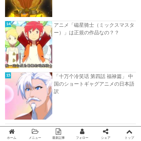
アニメ「磁星骑士（ミックスマスタ
ー）」は正規の作品なの？？
「十万个冷笑话 第四話 福禄篇」 中
国のショートギャグアニメの日本語
訳
ホーム
メニュー
最新記事
フォロー
シェア
トップ
Twitter
facebook