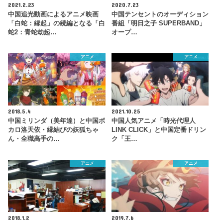
2021.2.23
2020.7.23
中国追光動画によるアニメ映画
中国テンセントのオーディション
「白蛇：縁起」の続編となる「白
番組「明日之子 SUPERBAND」
蛇2：青蛇劫起…
オープ…
アニメ
アニメ
2018.5.4
2021.10.25
中国ミリンダ（美年達）と中国ボ
中国人気アニメ「時光代理人
カロ洛天依・縁結びの妖狐ちゃ
LINK CLICK」と中国定番ドリン
ん・全職高手の…
ク「王…
アニメ
アニメ
2018.1.2
2019.7.6