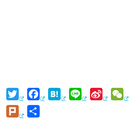
T
F
H
L
S
W
w
a
a
i
i
e
P
共
i
c
t
n
n
C
l
有
t
e
e
e
a
h
u