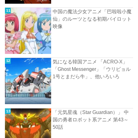
中国の魔法少女アニメ「巴啦啦小魔
仙」のルーツとなる初期パイロット
映像
気になる韓国アニメ 「ACRO-X」
「Ghost Messenger」「ウリビョル
1号とまだら牛」、他いろいろ
「元気星魂（Star Guardian）」 中
国の勇者ロボット系アニメ 第43～
50話