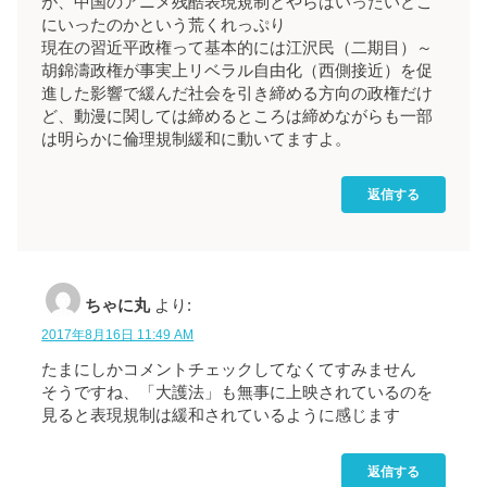
が、中国のアニメ残酷表現規制とやらはいったいどこ
にいったのかという荒くれっぷり
現在の習近平政権って基本的には江沢民（二期目）～
胡錦濤政権が事実上リベラル自由化（西側接近）を促
進した影響で緩んだ社会を引き締める方向の政権だけ
ど、動漫に関しては締めるところは締めながらも一部
は明らかに倫理規制緩和に動いてますよ。
返信する
ちゃに丸
より:
2017年8月16日 11:49 AM
たまにしかコメントチェックしてなくてすみません
そうですね、「大護法」も無事に上映されているのを
見ると表現規制は緩和されているように感じます
返信する