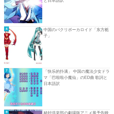
と日本語訳
中国のパクリボーカロイド「东方栀
子」
「快乐的扑满」 中国の魔法少女ドラ
マ「巴啦啦小魔仙」のED曲 歌詞と
日本語訳
秘封倶楽部の劇場版アニメ風予告映