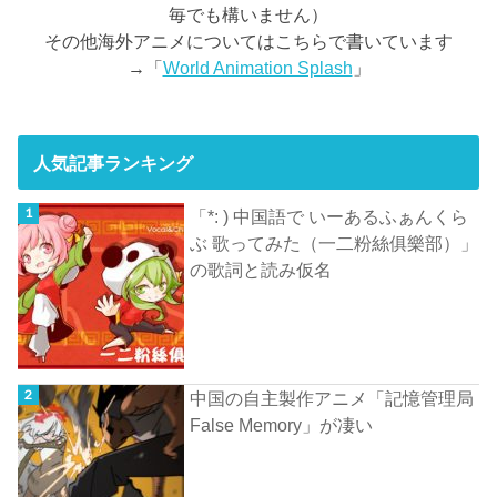
毎でも構いません）
その他海外アニメについてはこちらで書いています
→「
World Animation Splash
」
人気記事ランキング
「*: ) 中国語で いーあるふぁんくら
ぶ 歌ってみた（一二粉絲俱樂部）」
の歌詞と読み仮名
中国の自主製作アニメ「記憶管理局
False Memory」が凄い