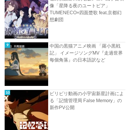
像「星降る夜のユートピア」
TUMENECO×四面楚歌 feat.京都幻
想劇団
中国の黒猫アニメ映画 「羅小黒戦
記」 イメージソングMV『走過世界
每個角落』の日本語訳など
ビリビリ動画の小宇宙新星計画によ
る「記憶管理局 False Memory」の
新作PV公開