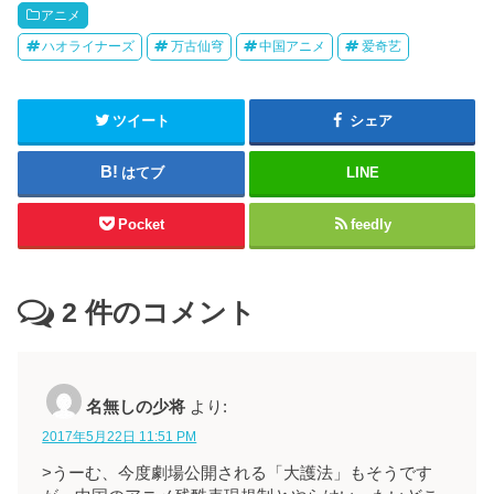
アニメ
ハオライナーズ
万古仙穹
中国アニメ
爱奇艺
ツイート
シェア
はてブ
LINE
Pocket
feedly
2
件のコメント
名無しの少将
より:
2017年5月22日 11:51 PM
>うーむ、今度劇場公開される「大護法」もそうです