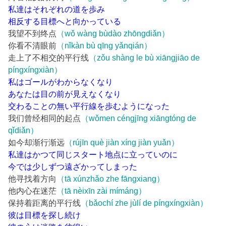
私達はそれぞれの道を歩み
相反する目標へと向かっている
我望不到终点
（wǒ wàng bùdào zhōngdiǎn）
你看不清眼前
（nǐkàn bù qīng yǎnqián）
走上了不相交的平行线
（zǒu shàng le bù xiāngjiāo de
píngxíngxiàn）
私はゴールがわからなくなり
あなたは目の前が見えなくなり
交わることの無い平行線を歩むようになった
我们曾经相同的起点
（wǒmen céngjīng xiāngtóng de
qǐdiǎn）
如今却渐行渐远
（rújīn què jiàn xíng jiàn yuǎn）
私達はかつて同じスタート地点に立っていのに
今では少しずつ遠ざかってしまった
他寻找着方向
（tā xúnzhǎo zhe fāngxiang）
他内心在迷茫
（tā nèixīn zài mímáng）
保持着距离的平行线
（bǎochí zhe jùlí de píngxíngxiàn）
彼は目標を探し続け