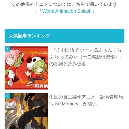
その他海外アニメについてはこちらで書いています
→「
World Animation Splash
」
人気記事ランキング
「*: ) 中国語で いーあるふぁんくら
ぶ 歌ってみた（一二粉絲俱樂部）」
の歌詞と読み仮名
中国の自主製作アニメ「記憶管理局
False Memory」が凄い