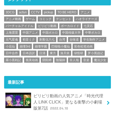
3DCG
acfun
CCTV
pickup
TO BE HERO
アニメ
アニメ映画
ゲーム
コミック
テンセント
ハオライナーズ
バーチャルアイドル
ビリビリ動画
ボーカロイド
七灵石
上海震雷
中国アニメ
中国ボカロ
中国传媒大学
中華ボカロ
元气星魂
初音ミク
刺客伍六七
台湾
合味道
学生制作アニメ
小花仙
崩壊3rd
崩壊学園
巴啦啦小魔仙
彩色铅笔动画
日中合作
日本語訳
日清
東方
洛天依
绿怪研
罗小黑战记
羅小黒戦記
视美动画
阴阳师
陰陽師
非人哉
音楽
魔法少女
最新記事
ビリビリ動画の人気アニメ「時光代理
人 LINK CLICK」更なる衝撃の小劇場
版第7話
2022.04.10