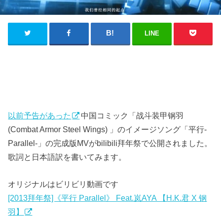
LINE
以前予告があった
中国コミック「战斗装甲钢羽
(Combat Armor Steel Wings) 」のイメージソング「平行-
Parallel-」の完成版MVがbilibili拜年祭で公開されました。
歌詞と日本語訳を書いてみます。
オリジナルはビリビリ動画です
[2013拜年祭]《平行 Parallel》 Feat.岚AYA 【H.K.君 X 钢
羽】