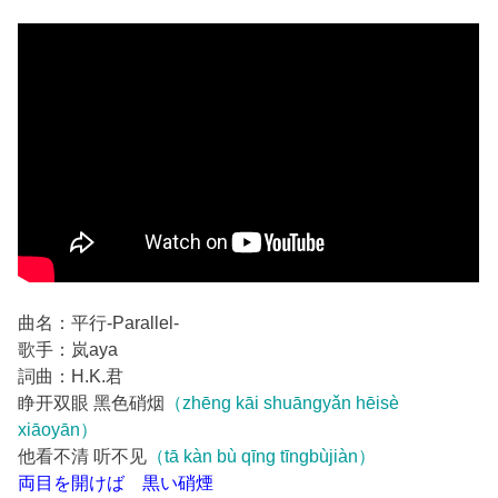
曲名：平行-Parallel-
歌手：岚aya
詞曲：H.K.君
睁开双眼 黑色硝烟
（zhēng kāi shuāngyǎn hēisè
xiāoyān）
他看不清 听不见
（tā kàn bù qīng tīngbùjiàn）
両目を開けば 黒い硝煙