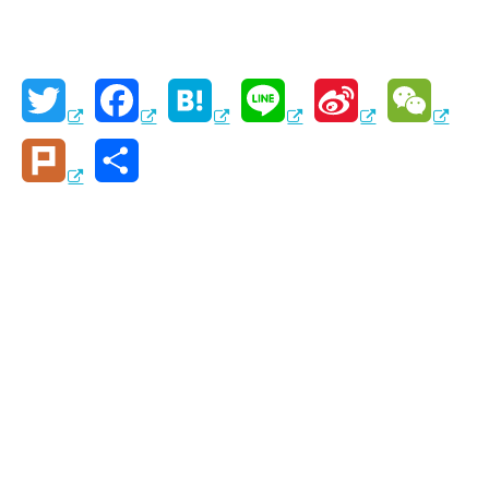
T
F
H
L
S
W
w
a
a
i
i
e
P
共
i
c
t
n
n
C
l
有
t
e
e
e
a
h
u
t
b
n
W
a
r
e
o
a
e
t
k
r
o
i
k
b
o