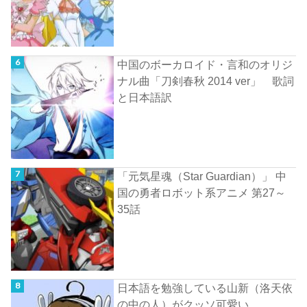
中国のボーカロイド・言和のオリジ
ナル曲「刀剣春秋 2014 ver」 歌詞
と日本語訳
「元気星魂（Star Guardian）」 中
国の勇者ロボット系アニメ 第27～
35話
日本語を勉強している山新（洛天依
の中の人）がクッソ可愛い