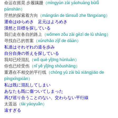
命运在摇晃 步履蹒跚
（mìngyùn zài yáohuàng bùlǚ
pánshān）
茫然的探索着方向
（mángrán de tànsuǒ zhe fāngxiang）
運命はゆらめき 足元はよろめき
漠然と目標を探している
我们走在各自的路上
（wǒmen zǒu zài gèzì de lù shàng）
寻找自己的答案
（xúnzhǎo zìjǐ de dáàn）
私達はそれぞれの道を歩み
自分自身の答えを探している
我却已经混乱
（wǒ què yǐjīng hùnluàn）
你也已经受伤
（nǐ yě yǐjīng shòushāng）
重遇在不相交的平行线
（chóng yù zài bù xiāngjiāo de
píngxíngxiàn）
私は既に混乱してしまい
あなたも既に傷ついてしまった
再び巡り合うことのない、交わらない平行線
太遥远
（tài yáoyuǎn）
遠すぎる