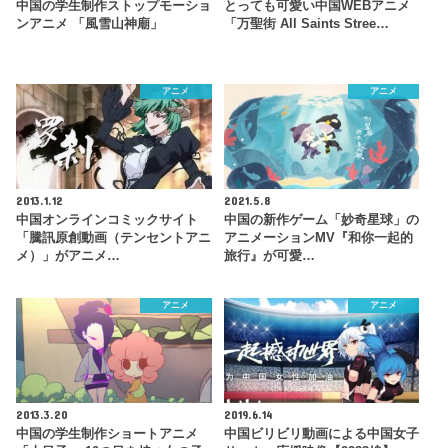
中国の学生制作ストップモーショ
とっても可愛い中国WEBアニメ
ンアニメ 「風雪山神廟」
「万聖街 All Saints Stree…
アニメ
アニメ
2013.1.12
2021.5.8
中国オンラインコミックサイト
中国の新作ゲーム「妙奇星球」の
「騰訊原創動画（テンセントアニ
アニメーションMV『和你一起的
メ）」がアニメ…
旅行』が可愛…
アニメ
アニメ
2013.3.20
2019.6.14
中国の学生制作ショートアニメ
中国ビリビリ動画による中国女子