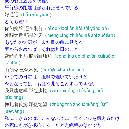
彼の心は迷路を彷徨い
平行線の距離は保たれたままでいる
好遥远
（hǎo yáoyuǎn）
とても遠い
你的笑脸 还在眼前
（nǐ de xiàoliǎn hái zài yǎnqián）
梦醒之后 那是昨天
（mèng xǐng zhīhòu nà shì zuótiān）
あなたの笑顔が まだ目の前に見える
夢からさめれば それは昨日のこと
曾经的平凡 脆弱而灿烂
（céngjīng de píngfán cuīruò ér
cànlàn）
而如今 已然不见
（ér rújīn yǐrán bùjiàn）
かつての日常は 脆弱で煌いていたけど
今となっては もはや見ることすらできない
我只能这样 举起步枪
（wǒ zhǐnéng zhèyàng jǔqǐ
bùqiāng）
挣扎着反抗 即使绝望
（zhēngzhá zhe fǎnkàng jíshǐ
juéwàng）
私にできるのは、こんなふうに ライフルを構えるだけ
必死にもがき抵抗する たとえ絶望のなかでも