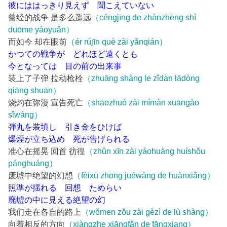
彼にははっきり見えず 聞こえていない
曾经的战争 是多么遥远
（céngjīng de zhànzhēng shì
duōme yáoyuǎn）
而如今 却在眼前
（ér rújīn què zài yǎnqián）
かつての戦争が どれほど遠くとも
今となっては 目の前の出来事
装上了子弹 拉动枪栓
（zhuāng shàng le zǐdàn lādòng
qiāng shuān）
烧灼在弥漫 宣告死亡
（shāozhuó zài mímàn xuāngào
sǐwáng）
弾丸を装填し 引き金をひけば
爆煙が立ち込め 死が告げられる
准心在摇晃 回首 彷徨
（zhǔn xīn zài yáohuàng huíshǒu
pánghuáng）
废墟中绝望的幻想
（fèixū zhōng juéwàng de huànxiǎng）
照準が揺れる 回想 ためらい
廃墟の中に見える絶望の幻
我们走在各自的路上
（wǒmen zǒu zài gèzì de lù shàng）
向着相反的方向
（xiàngzhe xiāngfǎn de fāngxiang）