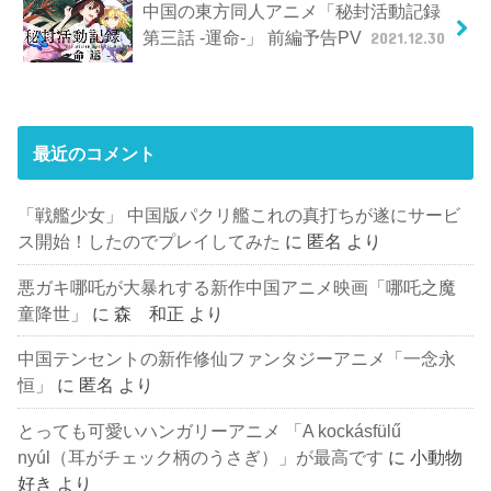
中国の東方同人アニメ「秘封活動記録
第三話 -運命-」 前編予告PV
2021.12.30
最近のコメント
「戦艦少女」 中国版パクリ艦これの真打ちが遂にサービ
ス開始！したのでプレイしてみた
に
匿名
より
悪ガキ哪吒が大暴れする新作中国アニメ映画「哪吒之魔
童降世」
に
森 和正
より
中国テンセントの新作修仙ファンタジーアニメ「一念永
恒」
に
匿名
より
とっても可愛いハンガリーアニメ 「A kockásfülű
nyúl（耳がチェック柄のうさぎ）」が最高です
に
小動物
好き
より