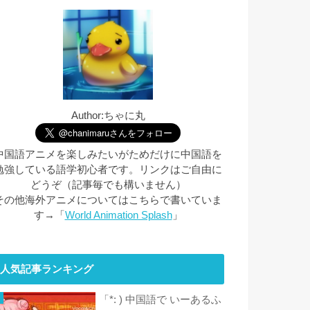
Author:ちゃに丸
中国語アニメを楽しみたいがためだけに中国語を
勉強している語学初心者です。リンクはご自由に
どうぞ（記事毎でも構いません）
その他海外アニメについてはこちらで書いていま
す→「
World Animation Splash
」
人気記事ランキング
「*: ) 中国語で いーあるふ