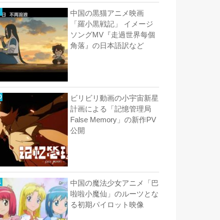
中国の黒猫アニメ映画
「羅小黒戦記」 イメージ
ソングMV『走過世界每個
角落』の日本語訳など
ビリビリ動画の小宇宙新星
計画による「記憶管理局
False Memory」の新作PV
公開
中国の魔法少女アニメ「巴
啦啦小魔仙」のルーツとな
る初期パイロット映像