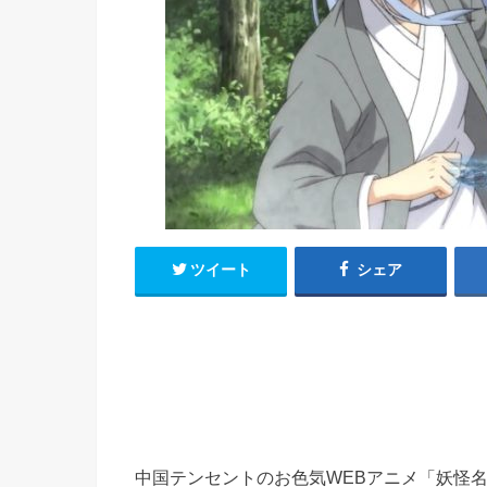
h
u
有
e
a
r
i
t
k
b
o
ツイート
シェア
中国テンセントのお色気WEBアニメ「妖怪