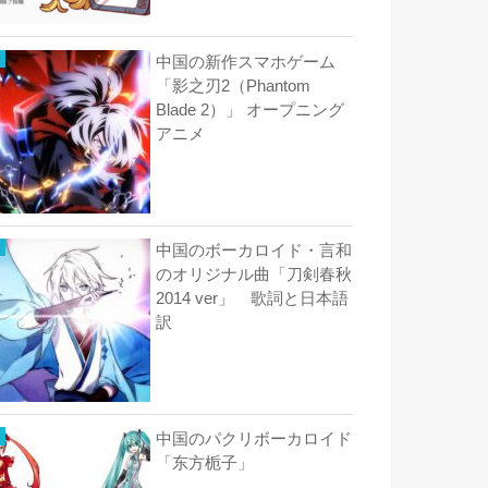
中国の新作スマホゲーム
「影之刃2（Phantom
Blade 2）」 オープニング
アニメ
中国のボーカロイド・言和
のオリジナル曲「刀剣春秋
2014 ver」 歌詞と日本語
訳
中国のパクリボーカロイド
「东方栀子」