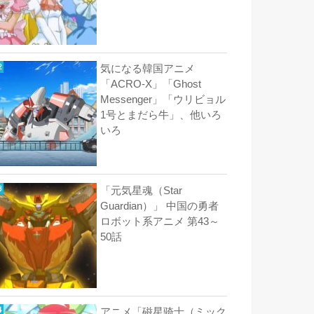
気になる韓国アニメ
「ACRO-X」「Ghost
Messenger」「ウリビョル
1号とまだら牛」、他いろ
いろ
「元気星魂（Star
Guardian）」 中国の勇者
ロボット系アニメ 第43～
50話
アニメ「磁星骑士（ミック