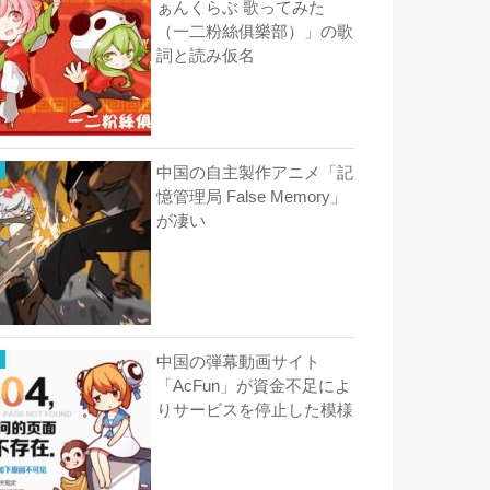
ぁんくらぶ 歌ってみた
（一二粉絲俱樂部）」の歌
詞と読み仮名
中国の自主製作アニメ「記
憶管理局 False Memory」
が凄い
中国の弾幕動画サイト
「AcFun」が資金不足によ
りサービスを停止した模様