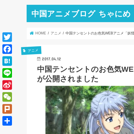
中国アニメブログ ちゃにめ
HOME
アニメ
中国テンセントのお色気WEBアニメ「妖怪
T
アニメ
w
F
2017.04.12
i
中国テンセントのお色気WE
a
H
t
が公開されました
c
a
L
t
e
t
i
e
S
b
e
n
r
i
o
W
n
e
n
o
e
a
P
a
k
C
l
共
W