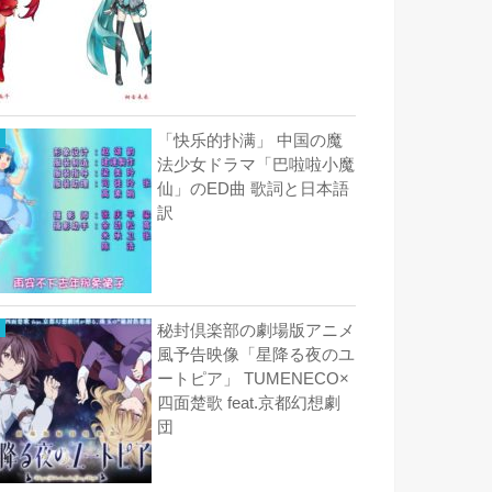
「快乐的扑满」 中国の魔
法少女ドラマ「巴啦啦小魔
仙」のED曲 歌詞と日本語
訳
秘封倶楽部の劇場版アニメ
風予告映像「星降る夜のユ
ートピア」 TUMENECO×
四面楚歌 feat.京都幻想劇
団