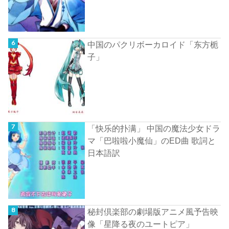
中国のパクリボーカロイド「东方栀
子」
「快乐的扑满」 中国の魔法少女ドラ
マ「巴啦啦小魔仙」のED曲 歌詞と
日本語訳
秘封倶楽部の劇場版アニメ風予告映
像「星降る夜のユートピア」