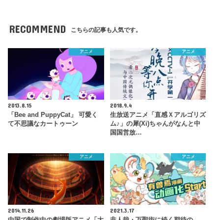
RECOMMEND
こちらの記事も人気です。
アニメ
アニメ
2013.8.15
2018.9.4
「Bee and PuppyCat」 可愛く
生放送アニメ「直感Ｘアルゴリズ
て不思議なカートゥーン
ム♪」の犀(Xi)ちゃんがなんと中
国国営放…
アニメ
アニメ
2014.11.26
2021.3.17
中国で制作中の劇場版アニメ「大
非人哉・万聖街に続く期待の