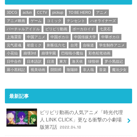
3DCG
acfun
CCTV
pickup
TO BE HERO
アニメ
アニメ映画
ゲーム
コミック
テンセント
ハオライナーズ
バーチャルアイドル
ビリビリ動画
ボーカロイド
七灵石
上海震雷
中国アニメ
中国ボカロ
中国传媒大学
中華ボカロ
元气星魂
初音ミク
刺客伍六七
台湾
合味道
学生制作アニメ
小花仙
崩壊3rd
崩壊学園
巴啦啦小魔仙
彩色铅笔动画
日中合作
日本語訳
日清
東方
洛天依
绿怪研
罗小黑战记
羅小黒戦記
视美动画
阴阳师
陰陽師
非人哉
音楽
魔法少女
最新記事
ビリビリ動画の人気アニメ「時光代理
人 LINK CLICK」更なる衝撃の小劇場
版第7話
2022.04.10