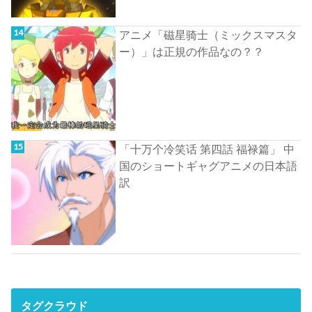
アニメ「磁星骑士（ミックスマスタ
ー）」は正規の作品なの？？
「十万个冷笑话 第四話 福禄篇」 中
国のショートギャグアニメの日本語
訳
タグクラウド