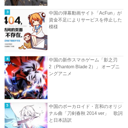
中国の弾幕動画サイト「AcFun」が
資金不足によりサービスを停止した
模様
中国の新作スマホゲーム「影之刃
2（Phantom Blade 2）」 オープニ
ングアニメ
中国のボーカロイド・言和のオリジ
ナル曲「刀剣春秋 2014 ver」 歌詞
と日本語訳