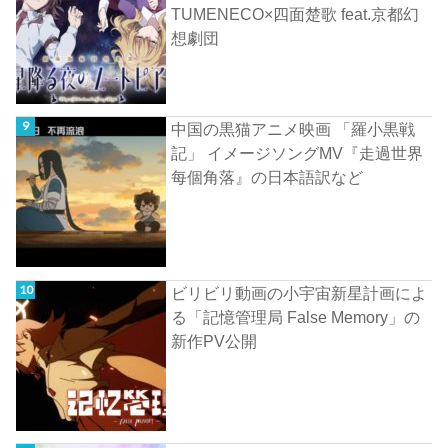
TUMENECO×四面楚歌 feat.京都幻
想劇団
中国の黒猫アニメ映画 「羅小黒戦
記」 イメージソングMV『走過世界
每個角落』の日本語訳など
ビリビリ動画の小宇宙新星計画によ
る「記憶管理局 False Memory」の
新作PV公開