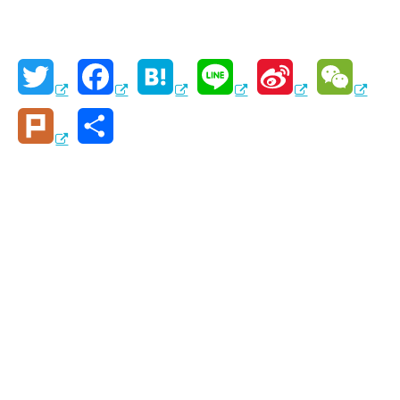
T
F
H
L
S
W
w
a
a
i
i
e
P
共
i
c
t
n
n
C
l
有
t
e
e
e
a
h
u
t
b
n
W
a
r
e
o
a
e
t
k
r
o
i
k
b
o