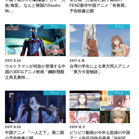
魚·海棠」 なんと韓国のStudio
FENZ新作中国アニメ「有兽焉」
Mi…
予告映像公開
アニメ
アニメ
2017.8.26
2017.6.18
ウルトラマンが何故か登場する中
台湾の学生による東方同人アニメ
国の3DCGアニメ映画「鋼鉄飛龍
「東方今昔物語」
之再見奥特…
アニメ
アニメ
2017.8.26
2019.12.2
中国アニメ 「一人之下」 第二期
ビリビリ動画が今年も怒涛の中国
の予告映像公開
アニメ作品28作品発表「MADE