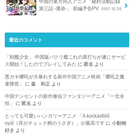
中国の東方同人アニメ「秘封活動記録
第三話 -運命-」 前編予告PV
2021.12.30
最近のコメント
「戦艦少女」 中国版パクリ艦これの真打ちが遂にサービ
ス開始！したのでプレイしてみた
に
匿名
より
悪ガキ哪吒が大暴れする新作中国アニメ映画「哪吒之魔
童降世」
に
森 和正
より
中国テンセントの新作修仙ファンタジーアニメ「一念永
恒」
に
匿名
より
とっても可愛いハンガリーアニメ 「A kockásfülű
nyúl（耳がチェック柄のうさぎ）」が最高です
に
小動物
好き
より