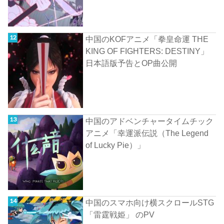
中国のKOFアニメ「拳皇命運 THE
KING OF FIGHTERS: DESTINY」
日本語版予告とOP曲公開
中国のアドベンチャータイムチック
アニメ「幸運派伝説（The Legend
of Lucky Pie）」
中国のスマホ向け横スクロールSTG
「雷霆戦姫」 のPV