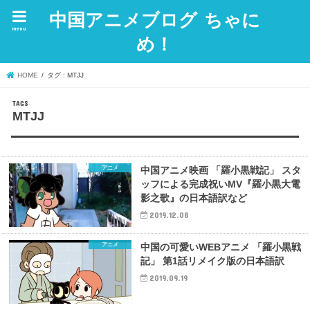
中国アニメブログ ちゃに
menu
め！
HOME
タグ : MTJJ
MTJJ
アニメ
中国アニメ映画 「羅小黒戦記」 スタ
ッフによる完成祝いMV『羅小黒大電
影之歌』の日本語訳など
2019.12.08
アニメ
中国の可愛いWEBアニメ 「羅小黒戦
記」 第1話リメイク版の日本語訳
2019.09.19