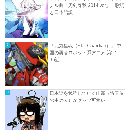
ナル曲「刀剣春秋 2014 ver」 歌詞
と日本語訳
「元気星魂（Star Guardian）」 中
国の勇者ロボット系アニメ 第27～
35話
日本語を勉強している山新（洛天依
の中の人）がクッソ可愛い