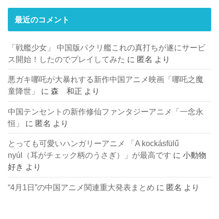
最近のコメント
「戦艦少女」 中国版パクリ艦これの真打ちが遂にサービ
ス開始！したのでプレイしてみた
に
匿名
より
悪ガキ哪吒が大暴れする新作中国アニメ映画「哪吒之魔
童降世」
に
森 和正
より
中国テンセントの新作修仙ファンタジーアニメ「一念永
恒」
に
匿名
より
とっても可愛いハンガリーアニメ 「A kockásfülű
nyúl（耳がチェック柄のうさぎ）」が最高です
に
小動物
好き
より
“4月1日”の中国アニメ関連重大発表まとめ
に
匿名
より