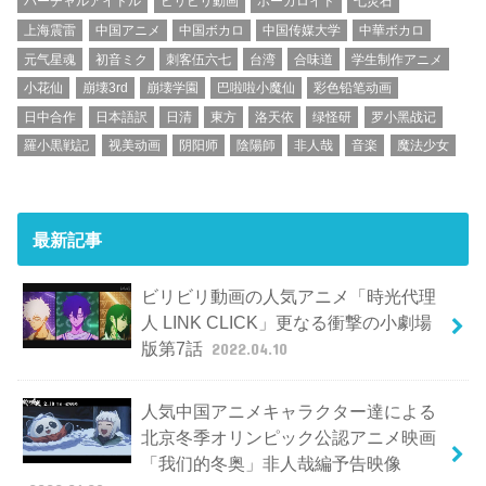
バーチャルアイドル
ビリビリ動画
ボーカロイド
七灵石
上海震雷
中国アニメ
中国ボカロ
中国传媒大学
中華ボカロ
元气星魂
初音ミク
刺客伍六七
台湾
合味道
学生制作アニメ
小花仙
崩壊3rd
崩壊学園
巴啦啦小魔仙
彩色铅笔动画
日中合作
日本語訳
日清
東方
洛天依
绿怪研
罗小黑战记
羅小黒戦記
视美动画
阴阳师
陰陽師
非人哉
音楽
魔法少女
最新記事
ビリビリ動画の人気アニメ「時光代理
人 LINK CLICK」更なる衝撃の小劇場
版第7話
2022.04.10
人気中国アニメキャラクター達による
北京冬季オリンピック公認アニメ映画
「我们的冬奥」非人哉編予告映像