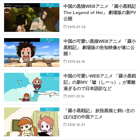
アニメ
中国の黒猫WEBアニメ 「羅小黒戦記
The Legend of Hei」 劇場版の新PV
公開
2019.07.30
アニメ
中国の可愛い黒猫WEBアニメ 「羅小
黒戦記」 劇場版の告知映像が遂に公
開！
2019.06.10
アニメ
中国の可愛いWEBアニメ 「羅小黒戦
記」の新MV「嘘（しーっ）」が素敵
過ぎるので日本語訳など
2017.01.14
アニメ
「羅小黒戦記」 妖怪黒猫と飼い主の
ほのぼの中国アニメ
2012.12.21