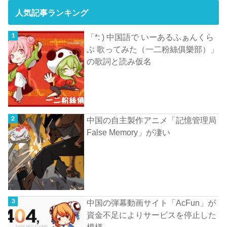
人気記事ランキング
「*: ) 中国語で いーあるふぁんくら
ぶ 歌ってみた（一二粉絲俱樂部）」
の歌詞と読み仮名
中国の自主製作アニメ「記憶管理局
False Memory」が凄い
中国の弾幕動画サイト「AcFun」が
資金不足によりサービスを停止した