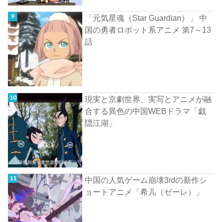
「元気星魂（Star Guardian）」 中
国の勇者ロボット系アニメ 第7～13
話
現実と京劇世界、実写とアニメが融
合する異色の中国WEBドラマ「戯
隠江湖」
中国の人気ゲーム崩壊3rdの新作シ
ョートアニメ「希儿（ゼーレ）」