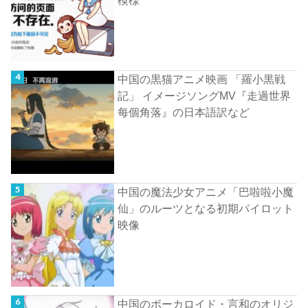
模様
中国の黒猫アニメ映画 「羅小黒戦
記」 イメージソングMV『走過世界
每個角落』の日本語訳など
中国の魔法少女アニメ「巴啦啦小魔
仙」のルーツとなる初期パイロット
映像
中国のボーカロイド・言和のオリジ