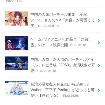
2022.01.29
中国の人気バーチャル歌姫「泠鳶
yousa」さんのMV『大喜』が可愛くて
美しい
2022.01.16
ゲームPV？アニメ化作品？「龙隐于
雪」のアニメ映像公開
2022.01.12
中国ボカロ・洛天依のバーチャルアイ
ドルテレビ番組「2060」出演映像が可
愛い
2022.01.10
台湾の電脳擬人化企画から誕生した
Vtuber「平平子 Padko」がとっても可
愛い【終端少女】
2022.01.08