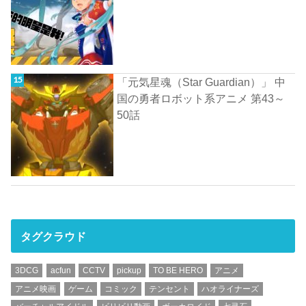
「元気星魂（Star Guardian）」 中
国の勇者ロボット系アニメ 第43～
50話
タグクラウド
3DCG
acfun
CCTV
pickup
TO BE HERO
アニメ
アニメ映画
ゲーム
コミック
テンセント
ハオライナーズ