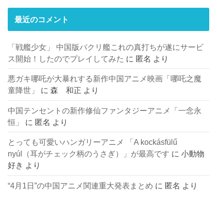
最近のコメント
「戦艦少女」 中国版パクリ艦これの真打ちが遂にサービ
ス開始！したのでプレイしてみた
に
匿名
より
悪ガキ哪吒が大暴れする新作中国アニメ映画「哪吒之魔
童降世」
に
森 和正
より
中国テンセントの新作修仙ファンタジーアニメ「一念永
恒」
に
匿名
より
とっても可愛いハンガリーアニメ 「A kockásfülű
nyúl（耳がチェック柄のうさぎ）」が最高です
に
小動物
好き
より
“4月1日”の中国アニメ関連重大発表まとめ
に
匿名
より