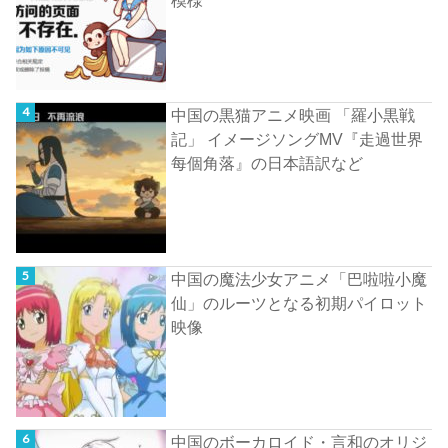
模様
中国の黒猫アニメ映画 「羅小黒戦
記」 イメージソングMV『走過世界
每個角落』の日本語訳など
中国の魔法少女アニメ「巴啦啦小魔
仙」のルーツとなる初期パイロット
映像
中国のボーカロイド・言和のオリジ