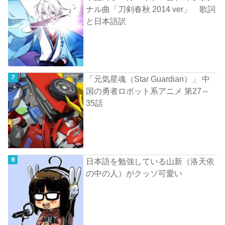
ナル曲「刀剣春秋 2014 ver」 歌詞
と日本語訳
「元気星魂（Star Guardian）」 中
国の勇者ロボット系アニメ 第27～
35話
日本語を勉強している山新（洛天依
の中の人）がクッソ可愛い