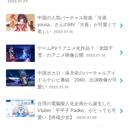
2022.01.29
中国の人気バーチャル歌姫「泠鳶
yousa」さんのMV『大喜』が可愛くて
美しい
2022.01.16
ゲームPV？アニメ化作品？「龙隐于
雪」のアニメ映像公開
2022.01.12
中国ボカロ・洛天依のバーチャルアイ
ドルテレビ番組「2060」出演映像が可
愛い
2022.01.10
台湾の電脳擬人化企画から誕生した
Vtuber「平平子 Padko」がとっても可
愛い【終端少女】
2022.01.08