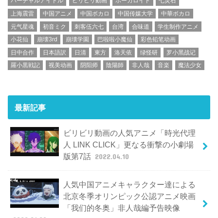
バーチャルアイドル
ビリビリ動画
ボーカロイド
七灵石
上海震雷
中国アニメ
中国ボカロ
中国传媒大学
中華ボカロ
元气星魂
初音ミク
刺客伍六七
台湾
合味道
学生制作アニメ
小花仙
崩壊3rd
崩壊学園
巴啦啦小魔仙
彩色铅笔动画
日中合作
日本語訳
日清
東方
洛天依
绿怪研
罗小黑战记
羅小黒戦記
视美动画
阴阳师
陰陽師
非人哉
音楽
魔法少女
最新記事
ビリビリ動画の人気アニメ「時光代理
人 LINK CLICK」更なる衝撃の小劇場
版第7話
2022.04.10
人気中国アニメキャラクター達による
北京冬季オリンピック公認アニメ映画
「我们的冬奥」非人哉編予告映像