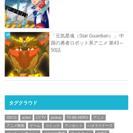
「元気星魂（Star Guardian）」 中
国の勇者ロボット系アニメ 第43～
50話
タグクラウド
3DCG
acfun
CCTV
pickup
TO BE HERO
アニメ
アニメ映画
ゲーム
コミック
テンセント
ハオライナーズ