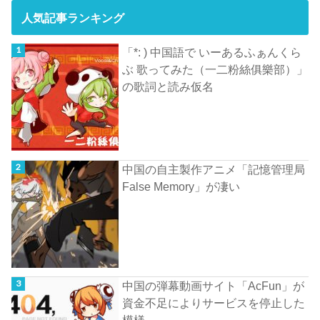
人気記事ランキング
「*: ) 中国語で いーあるふぁんくら
ぶ 歌ってみた（一二粉絲俱樂部）」
の歌詞と読み仮名
中国の自主製作アニメ「記憶管理局
False Memory」が凄い
中国の弾幕動画サイト「AcFun」が
資金不足によりサービスを停止した