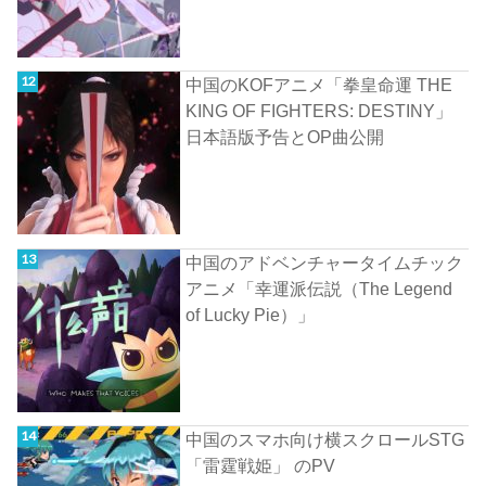
中国のKOFアニメ「拳皇命運 THE
KING OF FIGHTERS: DESTINY」
日本語版予告とOP曲公開
中国のアドベンチャータイムチック
アニメ「幸運派伝説（The Legend
of Lucky Pie）」
中国のスマホ向け横スクロールSTG
「雷霆戦姫」 のPV