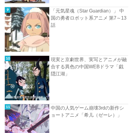
「元気星魂（Star Guardian）」 中
国の勇者ロボット系アニメ 第7～13
話
現実と京劇世界、実写とアニメが融
合する異色の中国WEBドラマ「戯
隠江湖」
中国の人気ゲーム崩壊3rdの新作シ
ョートアニメ「希儿（ゼーレ）」