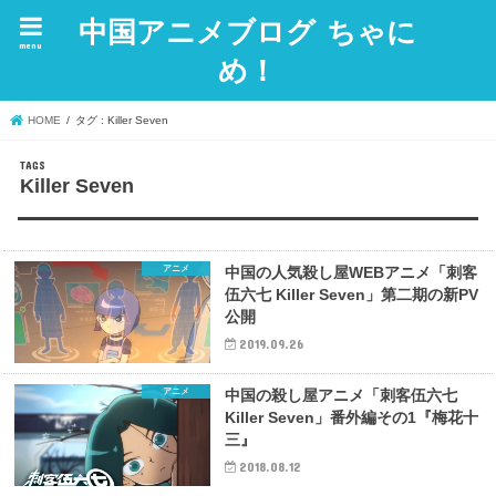
中国アニメブログ ちゃに
menu
め！
HOME
タグ : Killer Seven
Killer Seven
アニメ
中国の人気殺し屋WEBアニメ「刺客
伍六七 Killer Seven」第二期の新PV
公開
2019.09.26
アニメ
中国の殺し屋アニメ「刺客伍六七
Killer Seven」番外編その1『梅花十
三』
2018.08.12