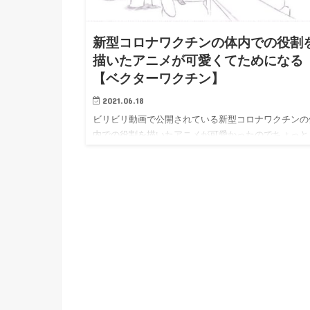
h
u
有
e
a
r
i
新型コロナワクチンの体内での役割
t
k
描いたアニメが可愛くてためになる
b
【ベクターワクチン】
o
2021.06.18
ビリビリ動画で公開されている新型コロナワクチンの
内での役割を描いたアニメが可愛かったのでちょっと
モ書き。