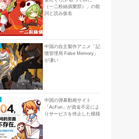
ぁんくらぶ 歌ってみた
（一二粉絲俱樂部）」の歌
詞と読み仮名
中国の自主製作アニメ「記
憶管理局 False Memory」
が凄い
中国の弾幕動画サイト
「AcFun」が資金不足によ
りサービスを停止した模様