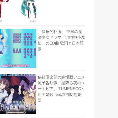
「快乐的扑满」 中国の魔
法少女ドラマ「巴啦啦小魔
仙」のED曲 歌詞と日本語
訳
秘封倶楽部の劇場版アニメ
風予告映像「星降る夜のユ
ートピア」 TUMENECO×
四面楚歌 feat.京都幻想劇
団