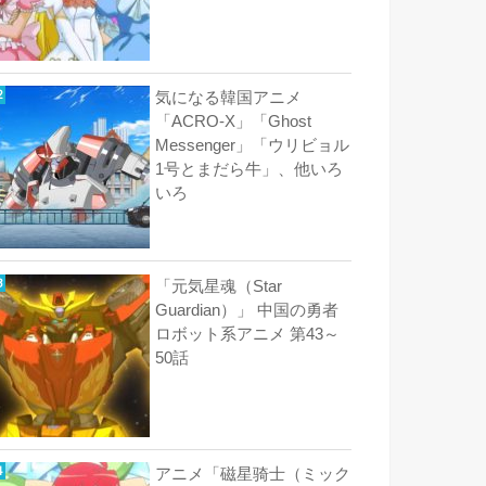
気になる韓国アニメ
「ACRO-X」「Ghost
Messenger」「ウリビョル
1号とまだら牛」、他いろ
いろ
「元気星魂（Star
Guardian）」 中国の勇者
ロボット系アニメ 第43～
50話
アニメ「磁星骑士（ミック