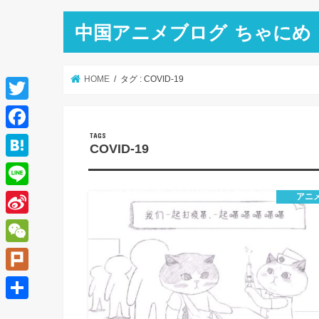
中国アニメブログ ちゃにめ
HOME
タグ : COVID-19
T
w
F
COVID-19
i
a
H
t
c
a
L
アニ
t
e
t
i
e
S
b
e
n
r
i
o
W
n
e
n
o
e
a
P
a
k
C
l
共
W