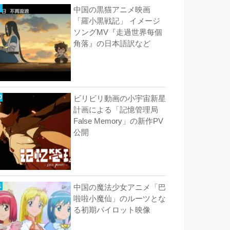
中国の黒猫アニメ映画
「羅小黒戦記」 イメージ
ソングMV『走過世界每個
角落』の日本語訳など
ビリビリ動画の小宇宙新星
計画による「記憶管理局
False Memory」の新作PV
公開
中国の魔法少女アニメ「巴
啦啦小魔仙」のルーツとな
る初期パイロット映像