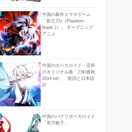
中国の新作スマホゲーム
「影之刃2（Phantom
Blade 2）」 オープニング
アニメ
中国のボーカロイド・言和
のオリジナル曲「刀剣春秋
2014 ver」 歌詞と日本語
訳
中国のパクリボーカロイド
「东方栀子」