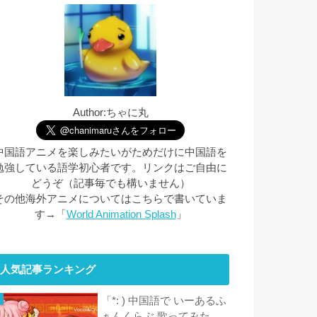
Author:ちゃに丸
中国語アニメを楽しみたいがためだけに中国語を
勉強している語学初心者です。リンクはご自由に
どうぞ（記事毎でも構いません）
その他海外アニメについてはこちらで書いていま
す→「
World Animation Splash
」
人気記事ランキング
「*: ) 中国語で いーあるふ