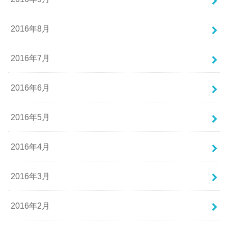
2016年8月
2016年7月
2016年6月
2016年5月
2016年4月
2016年3月
2016年2月