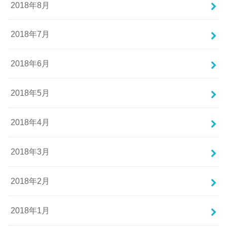
2018年8月
2018年7月
2018年6月
2018年5月
2018年4月
2018年3月
2018年2月
2018年1月