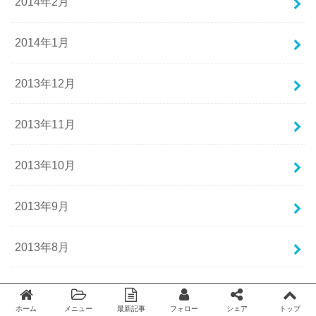
2014年2月
2014年1月
2013年12月
2013年11月
2013年10月
2013年9月
2013年8月
2013年7月
ホーム
メニュー
最新記事
フォロー
シェア
トップ
Twitter
facebook