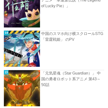
アニメ「幸運派伝説（The Legend
of Lucky Pie）」
中国のスマホ向け横スクロールSTG
「雷霆戦姫」 のPV
「元気星魂（Star Guardian）」 中
国の勇者ロボット系アニメ 第43～
50話