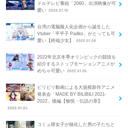
ドルテレビ番組「2060」出演映像が可
愛い
2022.01.10
台湾の電脳擬人化企画から誕生した
Vtuber「平平子 Padko」がとっても可
愛い【終端少女】
2022.01.08
2022年北京冬季オリンピックの競技を
紹介するストップモーションアニメが
めちゃ可愛い
2022.01.06
ビリビリ動画による大規模新作アニメ
発表会「MADE BY BILIBILI 2021-
2022」後編【愉悦・伝説の章】
2022.01.04
コミュ障女子が猫化した男の子たちと