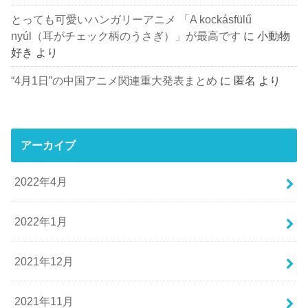
とっても可愛いハンガリーアニメ 「A kockásfülű
nyúl（耳がチェック柄のうさぎ）」が最高です
に
小動物
好き
より
“4月1日”の中国アニメ関連重大発表まとめ
に
匿名
より
アーカイブ
2022年4月
2022年1月
2021年12月
2021年11月