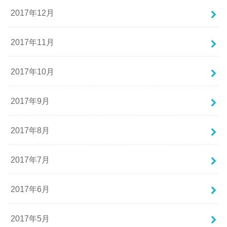
2017年12月
2017年11月
2017年10月
2017年9月
2017年8月
2017年7月
2017年6月
2017年5月