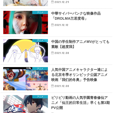
2021.12.29
アニメ
中華サイバーパンクな映像作品
「DROLMA兰若度母」
2021.12.12
アニメ
中国の学生制作アニメMVがとっても
素敵【超度我】
2021.12.08
アニメ
人気中国アニメキャラクター達によ
る北京冬季オリンピック公認アニメ
映画「我们的冬奥」予告映像
2021.12.08
アニメ
ビリビリ動画の人気学園青春修仙ア
ニメ「仙王的日常生活」早くも第3期
PV公開