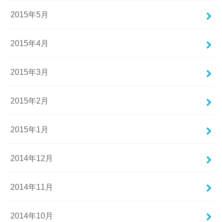
2015年5月
2015年4月
2015年3月
2015年2月
2015年1月
2014年12月
2014年11月
2014年10月