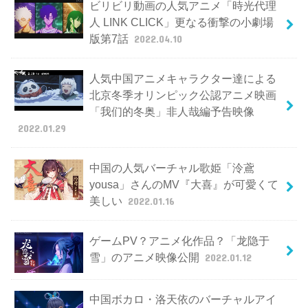
ビリビリ動画の人気アニメ「時光代理
人 LINK CLICK」更なる衝撃の小劇場
版第7話
2022.04.10
人気中国アニメキャラクター達による
北京冬季オリンピック公認アニメ映画
「我们的冬奥」非人哉編予告映像
2022.01.29
中国の人気バーチャル歌姫「泠鳶
yousa」さんのMV『大喜』が可愛くて
美しい
2022.01.16
ゲームPV？アニメ化作品？「龙隐于
雪」のアニメ映像公開
2022.01.12
中国ボカロ・洛天依のバーチャルアイ