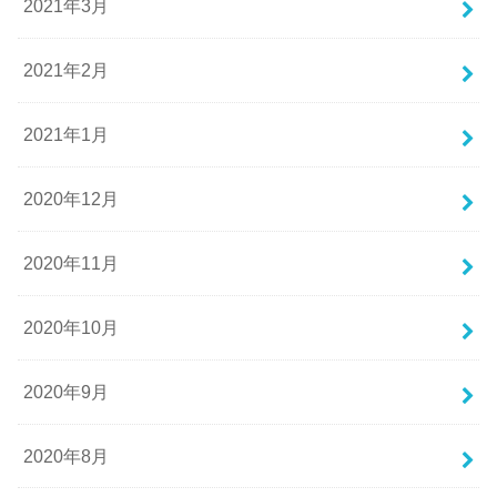
2021年3月
2021年2月
2021年1月
2020年12月
2020年11月
2020年10月
2020年9月
2020年8月