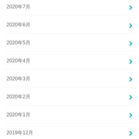
2020年7月
2020年6月
2020年5月
2020年4月
2020年3月
2020年2月
2020年1月
2019年12月