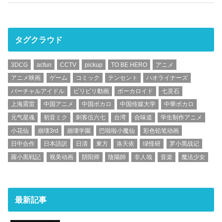
タグクラウド
3DCG
acfun
CCTV
pickup
TO BE HERO
アニメ
アニメ映画
ゲーム
コミック
テンセント
ハオライナーズ
バーチャルアイドル
ビリビリ動画
ボーカロイド
七灵石
上海震雷
中国アニメ
中国ボカロ
中国传媒大学
中華ボカロ
元气星魂
初音ミク
刺客伍六七
台湾
合味道
学生制作アニメ
小花仙
崩壊3rd
崩壊学園
巴啦啦小魔仙
彩色铅笔动画
日中合作
日本語訳
日清
東方
洛天依
绿怪研
罗小黑战记
羅小黒戦記
视美动画
阴阳师
陰陽師
非人哉
音楽
魔法少女
最新記事