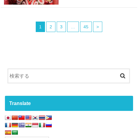
1
2
3
…
45
>
Translate