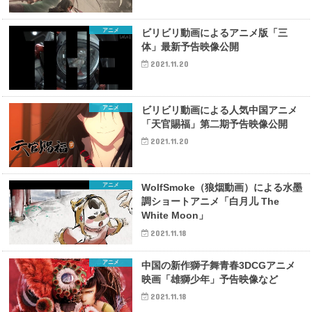
アニメ
ビリビリ動画によるアニメ版「三
体」最新予告映像公開
2021.11.20
アニメ
ビリビリ動画による人気中国アニメ
「天官賜福」第二期予告映像公開
2021.11.20
アニメ
WolfSmoke（狼烟動画）による水墨
調ショートアニメ「白月儿 The
White Moon」
2021.11.18
アニメ
中国の新作獅子舞青春3DCGアニメ
映画「雄獅少年」予告映像など
2021.11.18