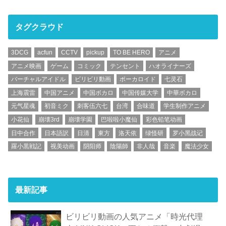
タグクラウド
3DCG
acfun
CCTV
pickup
TO BE HERO
アニメ
アニメ映画
ゲーム
コミック
テンセント
ハオライナーズ
バーチャルアイドル
ビリビリ動画
ボーカロイド
七灵石
上海震雷
中国アニメ
中国ボカロ
中国传媒大学
中華ボカロ
元气星魂
初音ミク
刺客伍六七
台湾
合味道
学生制作アニメ
小花仙
崩壊3rd
崩壊学園
巴啦啦小魔仙
彩色铅笔动画
日中合作
日本語訳
日清
東方
洛天依
绿怪研
罗小黑战记
羅小黒戦記
视美动画
阴阳师
陰陽師
非人哉
音楽
魔法少女
最新記事
ビリビリ動画の人気アニメ「時光代理