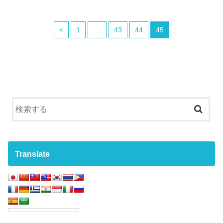
<
1
…
43
44
45
Translate