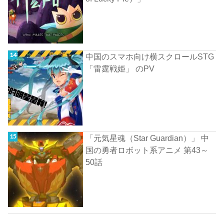
中国のスマホ向け横スクロールSTG
「雷霆戦姫」 のPV
「元気星魂（Star Guardian）」 中
国の勇者ロボット系アニメ 第43～
50話