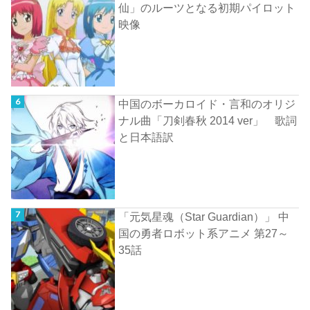
仙」のルーツとなる初期パイロット
映像
中国のボーカロイド・言和のオリジ
ナル曲「刀剣春秋 2014 ver」 歌詞
と日本語訳
「元気星魂（Star Guardian）」 中
国の勇者ロボット系アニメ 第27～
35話