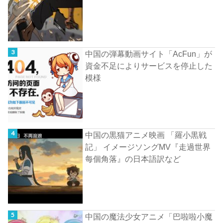
中国の弾幕動画サイト「AcFun」が
資金不足によりサービスを停止した
模様
中国の黒猫アニメ映画 「羅小黒戦
記」 イメージソングMV『走過世界
每個角落』の日本語訳など
中国の魔法少女アニメ「巴啦啦小魔