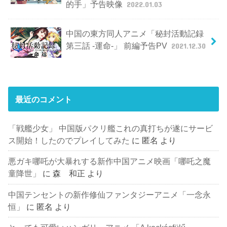
的手」予告映像
2022.01.03
中国の東方同人アニメ「秘封活動記録
第三話 -運命-」 前編予告PV
2021.12.30
最近のコメント
「戦艦少女」 中国版パクリ艦これの真打ちが遂にサービ
ス開始！したのでプレイしてみた
に
匿名
より
悪ガキ哪吒が大暴れする新作中国アニメ映画「哪吒之魔
童降世」
に
森 和正
より
中国テンセントの新作修仙ファンタジーアニメ「一念永
恒」
に
匿名
より