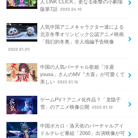
人 LINK CLICK」更なる衝撃の小劇場
版第7話
2022.04.10
人気中国アニメキャラクター達による
北京冬季オリンピック公認アニメ映画
「我们的冬奥」非人哉編予告映像
2022.01.29
中国の人気バーチャル歌姫「泠鳶
yousa」さんのMV『大喜』が可愛くて
美しい
2022.01.16
ゲームPV？アニメ化作品？「龙隐于
雪」のアニメ映像公開
2022.01.12
中国ボカロ・洛天依のバーチャルアイ
ドルテレビ番組「2060」出演映像が可