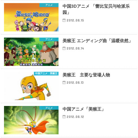
アニメ
中国3Dアニメ 「蕾比宝贝与哈派乐
园」
2012.08.15
アニメ
美猴王 エンディング曲「温暖依然」
2012.08.14
中国アニメ 美猴王
美猴王 主要な登場人物
2012.08.13
アニメ
中国アニメ「美猴王」
2012.08.12