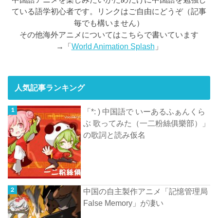
ている語学初心者です。リンクはご自由にどうぞ（記事
毎でも構いません）
その他海外アニメについてはこちらで書いています
→「
World Animation Splash
」
人気記事ランキング
「*: ) 中国語で いーあるふぁんくら
ぶ 歌ってみた（一二粉絲俱樂部）」
の歌詞と読み仮名
中国の自主製作アニメ「記憶管理局
False Memory」が凄い