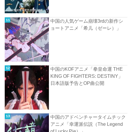
中国の人気ゲーム崩壊3rdの新作シ
ョートアニメ「希儿（ゼーレ）」
中国のKOFアニメ「拳皇命運 THE
KING OF FIGHTERS: DESTINY」
日本語版予告とOP曲公開
中国のアドベンチャータイムチック
アニメ「幸運派伝説（The Legend
of Lucky Pie）」