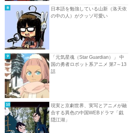
日本語を勉強している山新（洛天依
の中の人）がクッソ可愛い
「元気星魂（Star Guardian）」 中
国の勇者ロボット系アニメ 第7～13
話
現実と京劇世界、実写とアニメが融
合する異色の中国WEBドラマ「戯
隠江湖」