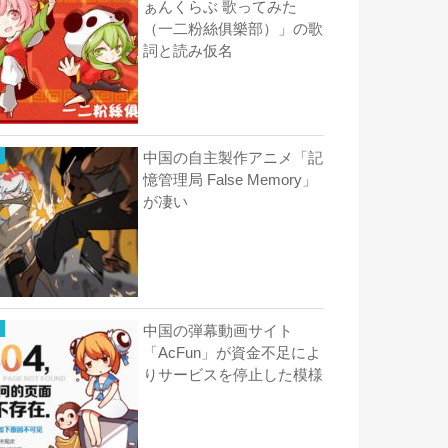
ぁんくらぶ 歌ってみた
（一二粉絲俱樂部）」の歌
詞と読み仮名
中国の自主製作アニメ「記
憶管理局 False Memory」
が凄い
中国の弾幕動画サイト
「AcFun」が資金不足によ
りサービスを停止した模様