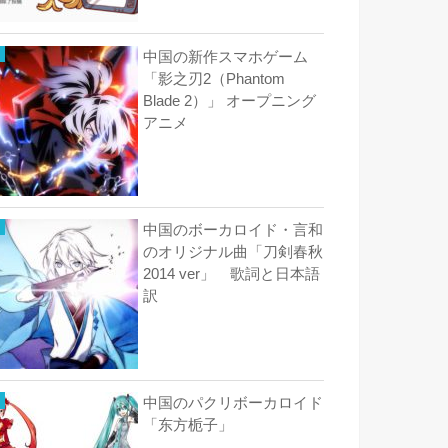
中国の新作スマホゲーム
「影之刃2（Phantom
Blade 2）」 オープニング
アニメ
中国のボーカロイド・言和
のオリジナル曲「刀剣春秋
2014 ver」 歌詞と日本語
訳
中国のパクリボーカロイド
「东方栀子」