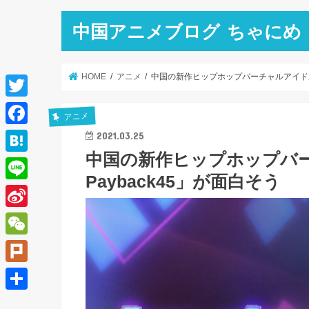
中国アニメブログ ちゃにめ
HOME
アニメ
中国の新作ヒップホップバーチャルアイドルア
T
アニメ
w
F
2021.03.25
i
中国の新作ヒップホップバー
a
H
t
Payback45」が面白そう
c
a
L
t
e
t
i
e
S
b
e
n
r
i
o
W
n
e
n
o
e
a
P
a
k
C
l
共
W