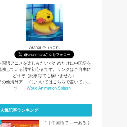
Author:ちゃに丸
中国語アニメを楽しみたいがためだけに中国語を
勉強している語学初心者です。リンクはご自由に
どうぞ（記事毎でも構いません）
その他海外アニメについてはこちらで書いていま
す→「
World Animation Splash
」
人気記事ランキング
「*: ) 中国語で いーあるふ