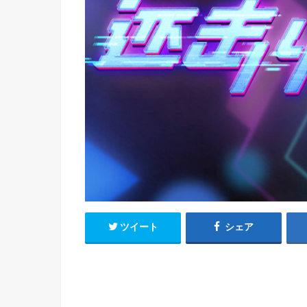
h
u
有
e
a
r
i
t
k
b
o
ツイート
シェア