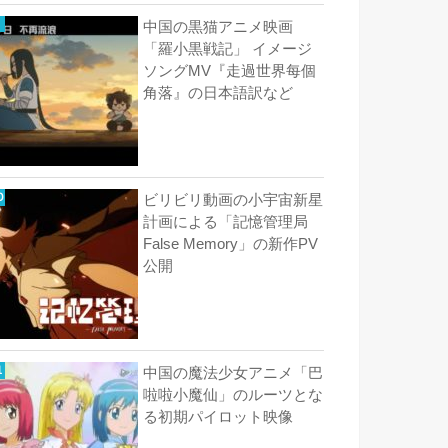
中国の黒猫アニメ映画
「羅小黒戦記」 イメージ
ソングMV『走過世界每個
角落』の日本語訳など
ビリビリ動画の小宇宙新星
計画による「記憶管理局
False Memory」の新作PV
公開
中国の魔法少女アニメ「巴
啦啦小魔仙」のルーツとな
る初期パイロット映像