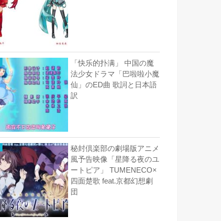
「快乐的扑满」 中国の魔
法少女ドラマ「巴啦啦小魔
仙」のED曲 歌詞と日本語
訳
秘封倶楽部の劇場版アニメ
風予告映像「星降る夜のユ
ートピア」 TUMENECO×
四面楚歌 feat.京都幻想劇
団