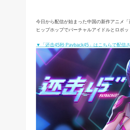
今日から配信が始まった中国の新作アニメ「还击4
ヒップホップでバーチャルアイドルとロボッ
▼「还击45秒 Payback45」はこちらで