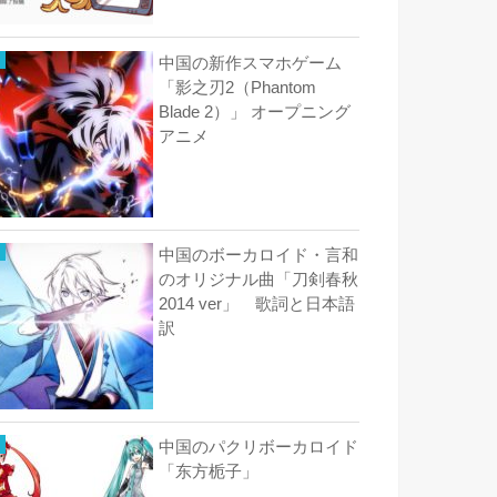
中国の新作スマホゲーム
「影之刃2（Phantom
Blade 2）」 オープニング
アニメ
中国のボーカロイド・言和
のオリジナル曲「刀剣春秋
2014 ver」 歌詞と日本語
訳
中国のパクリボーカロイド
「东方栀子」