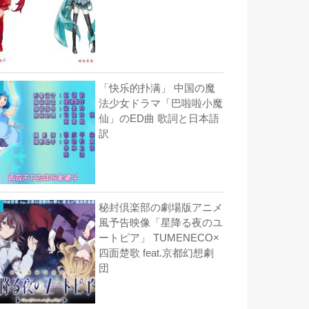
「快乐的扑满」 中国の魔
法少女ドラマ「巴啦啦小魔
仙」のED曲 歌詞と日本語
訳
秘封倶楽部の劇場版アニメ
風予告映像「星降る夜のユ
ートピア」 TUMENECO×
四面楚歌 feat.京都幻想劇
団