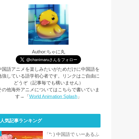
Author:ちゃに丸
中国語アニメを楽しみたいがためだけに中国語を
勉強している語学初心者です。リンクはご自由に
どうぞ（記事毎でも構いません）
その他海外アニメについてはこちらで書いていま
す→「
World Animation Splash
」
人気記事ランキング
「*: ) 中国語で いーあるふ