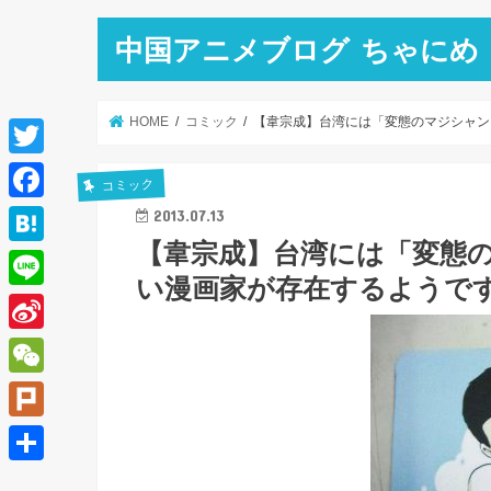
中国アニメブログ ちゃにめ
HOME
コミック
【韋宗成】台湾には「変態のマジシャン
T
コミック
w
F
2013.07.13
i
【韋宗成】台湾には「変態
a
H
t
い漫画家が存在するようで
c
a
L
t
e
t
i
e
S
b
e
n
r
i
o
W
n
e
n
o
e
a
P
a
k
C
l
共
W