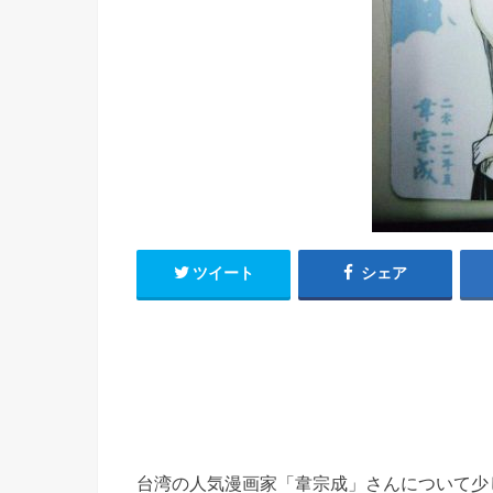
h
u
有
e
a
r
i
t
k
b
o
ツイート
シェア
台湾の人気漫画家「韋宗成」さんについて少