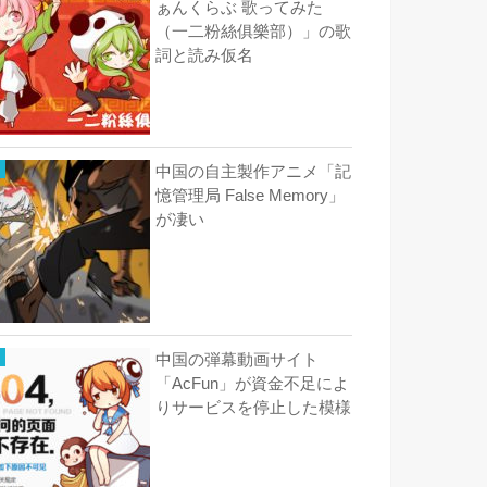
ぁんくらぶ 歌ってみた
（一二粉絲俱樂部）」の歌
詞と読み仮名
中国の自主製作アニメ「記
憶管理局 False Memory」
が凄い
中国の弾幕動画サイト
「AcFun」が資金不足によ
りサービスを停止した模様