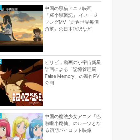
中国の黒猫アニメ映画
「羅小黒戦記」 イメージ
ソングMV『走過世界每個
角落』の日本語訳など
ビリビリ動画の小宇宙新星
計画による「記憶管理局
False Memory」の新作PV
公開
中国の魔法少女アニメ「巴
啦啦小魔仙」のルーツとな
る初期パイロット映像