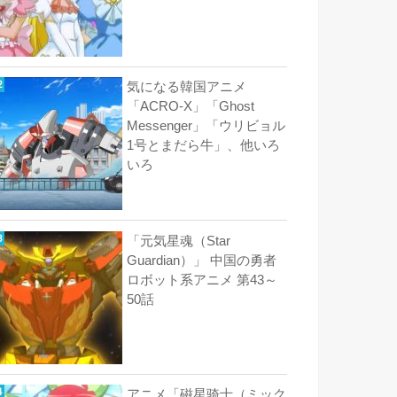
気になる韓国アニメ
「ACRO-X」「Ghost
Messenger」「ウリビョル
1号とまだら牛」、他いろ
いろ
「元気星魂（Star
Guardian）」 中国の勇者
ロボット系アニメ 第43～
50話
アニメ「磁星骑士（ミック