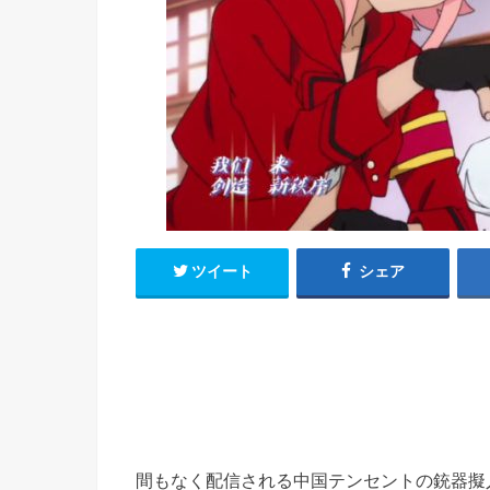
h
u
有
e
a
r
i
t
k
b
o
ツイート
シェア
間もなく配信される中国テンセントの銃器擬