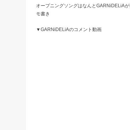
オープニングソングはなんとGARNiDEL
モ書き
▼GARNiDELiAのコメント動画