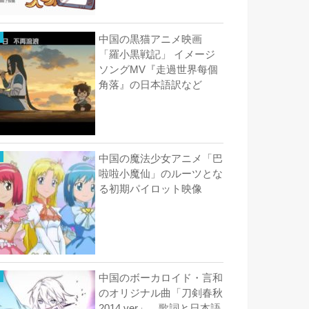
中国の黒猫アニメ映画
「羅小黒戦記」 イメージ
ソングMV『走過世界每個
角落』の日本語訳など
中国の魔法少女アニメ「巴
啦啦小魔仙」のルーツとな
る初期パイロット映像
中国のボーカロイド・言和
のオリジナル曲「刀剣春秋
2014 ver」 歌詞と日本語