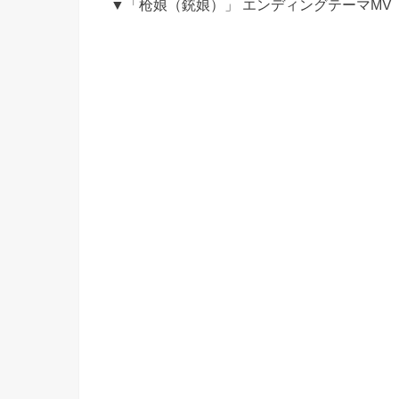
▼「枪娘（銃娘）」 エンディングテーマMV