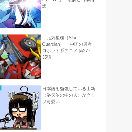
訳
「元気星魂（Star
Guardian）」 中国の勇者
ロボット系アニメ 第27～
35話
日本語を勉強している山新
（洛天依の中の人）がクッ
ソ可愛い