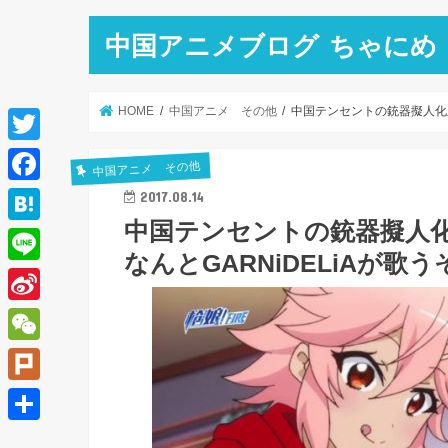
中国アニメブログ ちゃにめ
HOME
中国アニメ その他
中国テンセントの銃器擬人化新
T
中国アニメ その他
w
F
2017.08.14
i
中国テンセントの銃器擬人化
a
H
t
なんとGARNiDELiAが歌
c
a
L
t
e
t
i
e
S
b
e
n
r
i
o
W
n
e
n
o
e
a
P
a
k
C
l
共
W