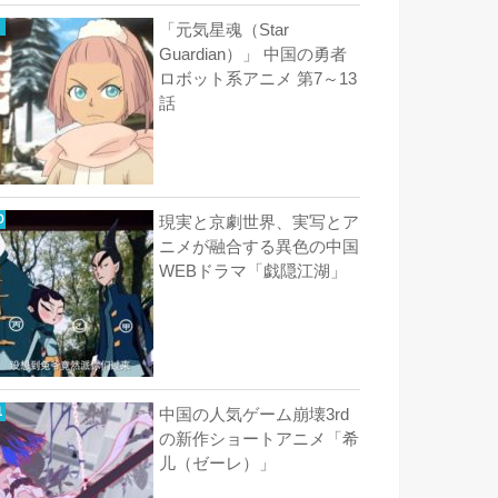
「元気星魂（Star
Guardian）」 中国の勇者
ロボット系アニメ 第7～13
話
現実と京劇世界、実写とア
ニメが融合する異色の中国
WEBドラマ「戯隠江湖」
中国の人気ゲーム崩壊3rd
の新作ショートアニメ「希
儿（ゼーレ）」