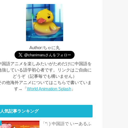
Author:ちゃに丸
中国語アニメを楽しみたいがためだけに中国語を
勉強している語学初心者です。リンクはご自由に
どうぞ（記事毎でも構いません）
その他海外アニメについてはこちらで書いていま
す→「
World Animation Splash
」
人気記事ランキング
「*: ) 中国語で いーあるふ