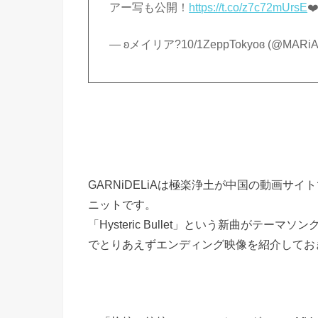
アー写も公開！
https://t.co/z7c72mUrsE
❤
— ʚメイリア?10/1ZeppTokyoɞ (@MARi
GARNiDELiAは極楽浄土が中国の動画
ニットです。
「Hysteric Bullet」という新曲がテ
でとりあえずエンディング映像を紹介してお