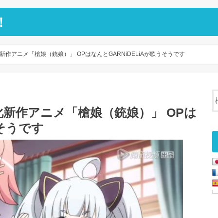
！
作アニメ「槍娘（銃娘）」 OPはなんとGARNiDELiAが歌うそうです
新作アニメ「槍娘（銃娘）」 OPは
うそうです