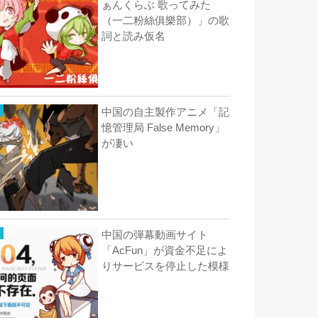
ぁんくらぶ 歌ってみた
（一二粉絲俱樂部）」の歌
詞と読み仮名
中国の自主製作アニメ「記
憶管理局 False Memory」
が凄い
中国の弾幕動画サイト
「AcFun」が資金不足によ
りサービスを停止した模様