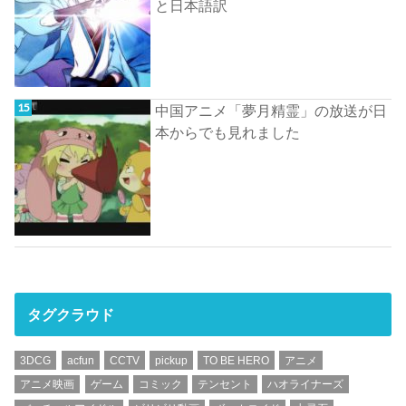
と日本語訳
中国アニメ「夢月精霊」の放送が日
本からでも見れました
タグクラウド
3DCG
acfun
CCTV
pickup
TO BE HERO
アニメ
アニメ映画
ゲーム
コミック
テンセント
ハオライナーズ