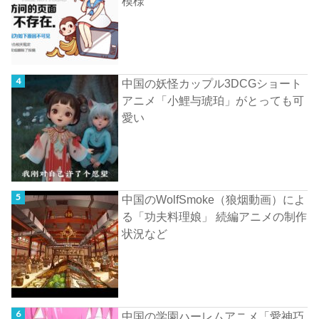
模様
中国の妖怪カップル3DCGショート
アニメ「小鯉与琥珀」がとっても可
愛い
中国のWolfSmoke（狼烟動画）によ
る「功夫料理娘」 続編アニメの制作
状況など
中国の学園ハーレムアニメ「愛神巧