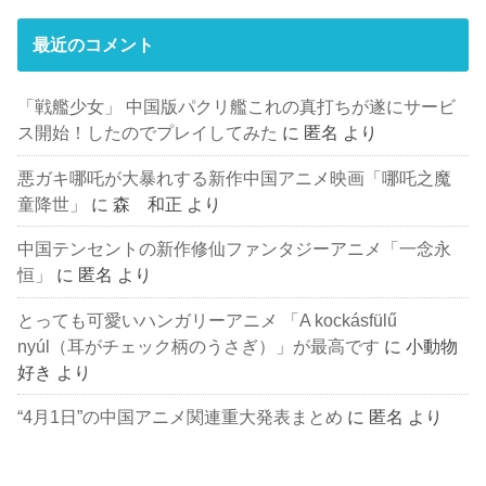
最近のコメント
「戦艦少女」 中国版パクリ艦これの真打ちが遂にサービ
ス開始！したのでプレイしてみた
に
匿名
より
悪ガキ哪吒が大暴れする新作中国アニメ映画「哪吒之魔
童降世」
に
森 和正
より
中国テンセントの新作修仙ファンタジーアニメ「一念永
恒」
に
匿名
より
とっても可愛いハンガリーアニメ 「A kockásfülű
nyúl（耳がチェック柄のうさぎ）」が最高です
に
小動物
好き
より
“4月1日”の中国アニメ関連重大発表まとめ
に
匿名
より