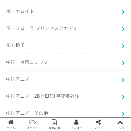
ボーカロイド
ラ・フローラ プリンセスアカデミー
东方栀子
中国・台湾コミック
中国アニメ
中国アニメ 2B HERO 突变英雄传
中国アニメ その他
ホーム
メニュー
最新記事
フォロー
シェア
トップ
中国アニメ 一課一練（チーティングクラフト）
Twitter
facebook