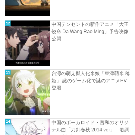
中国テンセントの新作アニメ「大王
饶命 Da Wang Rao Ming」予告映像
公開
台湾の萌え擬人化米娘「東津萌米 穂
姫」 謎のゲーム化で謎のアニメPV
登場
中国のボーカロイド・言和のオリジ
ナル曲「刀剣春秋 2014 ver」 歌詞