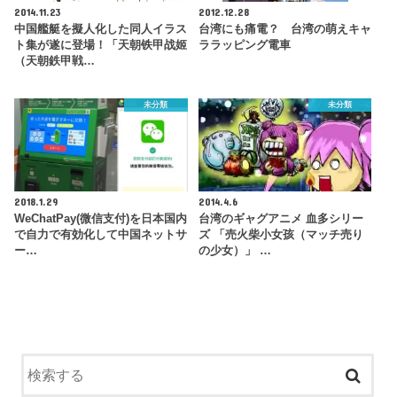
2014.11.23
2012.12.28
中国艦艇を擬人化した同人イラス
台湾にも痛電？ 台湾の萌えキャ
ト集が遂に登場！「天朝铁甲战姬
ララッピング電車
（天朝鉄甲戦…
未分類
未分類
2018.1.29
2014.4.6
WeChatPay(微信支付)を日本国内
台湾のギャグアニメ 血多シリー
で自力で有効化して中国ネットサ
ズ 「売火柴小女孩（マッチ売り
ー…
の少女）」 …