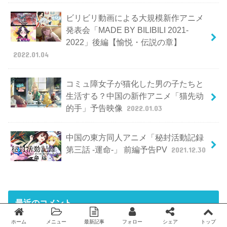
ビリビリ動画による大規模新作アニメ
発表会「MADE BY BILIBILI 2021-
2022」後編【愉悦・伝説の章】
2022.01.04
コミュ障女子が猫化した男の子たちと
生活する？中国の新作アニメ「猫先动
的手」予告映像
2022.01.03
中国の東方同人アニメ「秘封活動記録
第三話 -運命-」 前編予告PV
2021.12.30
最近のコメント
ホーム
メニュー
最新記事
フォロー
シェア
トップ
Twitter
facebook