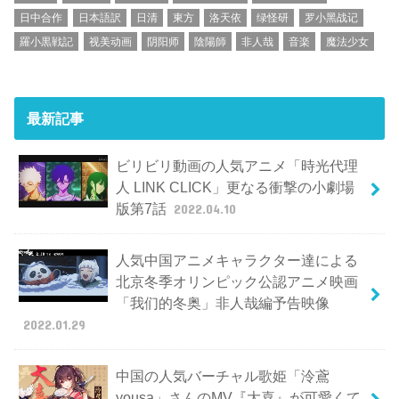
日中合作
日本語訳
日清
東方
洛天依
绿怪研
罗小黑战记
羅小黒戦記
视美动画
阴阳师
陰陽師
非人哉
音楽
魔法少女
最新記事
ビリビリ動画の人気アニメ「時光代理
人 LINK CLICK」更なる衝撃の小劇場
版第7話
2022.04.10
人気中国アニメキャラクター達による
北京冬季オリンピック公認アニメ映画
「我们的冬奥」非人哉編予告映像
2022.01.29
中国の人気バーチャル歌姫「泠鳶
yousa」さんのMV『大喜』が可愛くて