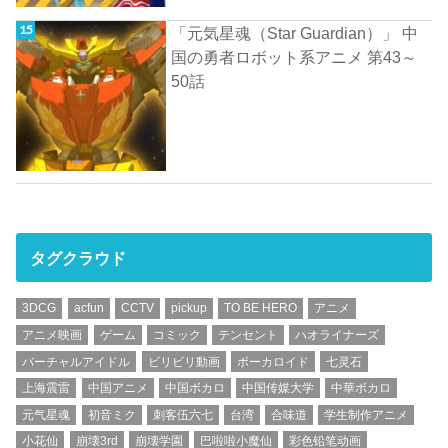
「元気星魂（Star Guardian）」 中
国の勇者ロボット系アニメ 第43～
50話
タグクラウド
3DCG
acfun
CCTV
pickup
TO BE HERO
アニメ
アニメ映画
ゲーム
コミック
テンセント
ハオライナーズ
バーチャルアイドル
ビリビリ動画
ボーカロイド
七灵石
上海震雷
中国アニメ
中国ボカロ
中国传媒大学
中華ボカロ
元气星魂
初音ミク
刺客伍六七
台湾
合味道
学生制作アニメ
小花仙
崩壊3rd
崩壊学園
巴啦啦小魔仙
彩色铅笔动画