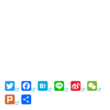
T
F
H
L
S
W
w
a
a
i
i
e
P
共
i
c
t
n
n
C
l
有