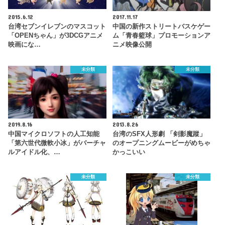
2015.6.12
2017.11.17
台湾セブンイレブンのマスコット
中国の新作ストリートバスケゲー
「OPENちゃん」が3DCGアニメ
ム「青春籃球」プロモーションア
映画にな…
ニメ映像公開
未分類
未分類
2019.8.16
2013.8.26
中国マイクロソフトの人工知能
台湾のSFX人形劇 「剣影魔蹤」
「第六世代微軟小冰」がバーチャ
のオープニングムービーがめちゃ
ルアイドル化、…
かっこいい
未分類
未分類