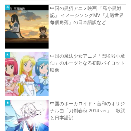
中国の黒猫アニメ映画 「羅小黒戦
記」 イメージソングMV『走過世界
每個角落』の日本語訳など
中国の魔法少女アニメ「巴啦啦小魔
仙」のルーツとなる初期パイロット
映像
中国のボーカロイド・言和のオリジ
ナル曲「刀剣春秋 2014 ver」 歌詞
と日本語訳