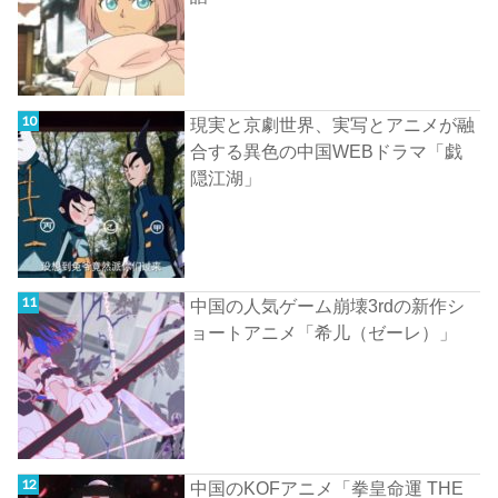
現実と京劇世界、実写とアニメが融
合する異色の中国WEBドラマ「戯
隠江湖」
中国の人気ゲーム崩壊3rdの新作シ
ョートアニメ「希儿（ゼーレ）」
中国のKOFアニメ「拳皇命運 THE