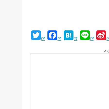
T
F
H
L
S
w
a
a
i
i
ス
i
c
t
n
n
t
e
e
e
a
t
b
n
e
o
a
e
r
o
i
k
b