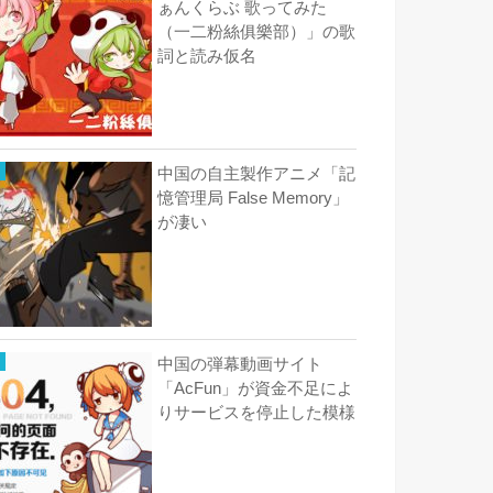
ぁんくらぶ 歌ってみた
（一二粉絲俱樂部）」の歌
詞と読み仮名
中国の自主製作アニメ「記
憶管理局 False Memory」
が凄い
中国の弾幕動画サイト
「AcFun」が資金不足によ
りサービスを停止した模様