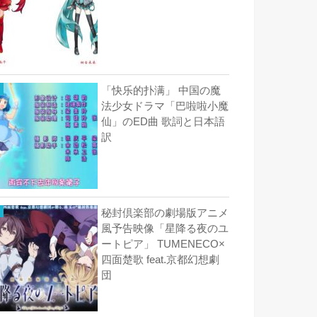
「快乐的扑满」 中国の魔
法少女ドラマ「巴啦啦小魔
仙」のED曲 歌詞と日本語
訳
秘封倶楽部の劇場版アニメ
風予告映像「星降る夜のユ
ートピア」 TUMENECO×
四面楚歌 feat.京都幻想劇
団