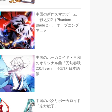
中国の新作スマホゲーム
「影之刃2（Phantom
Blade 2）」 オープニング
アニメ
中国のボーカロイド・言和
のオリジナル曲「刀剣春秋
2014 ver」 歌詞と日本語
訳
中国のパクリボーカロイド
「东方栀子」