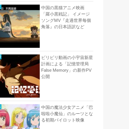
中国の黒猫アニメ映画
「羅小黒戦記」 イメージ
ソングMV『走過世界每個
角落』の日本語訳など
ビリビリ動画の小宇宙新星
計画による「記憶管理局
False Memory」の新作PV
公開
中国の魔法少女アニメ「巴
啦啦小魔仙」のルーツとな
る初期パイロット映像