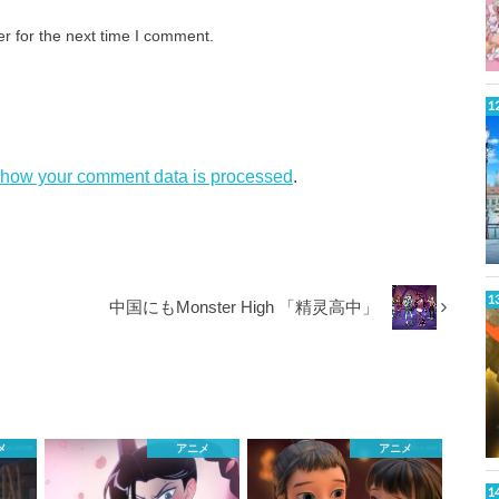
r for the next time I comment.
 how your comment data is processed
.
中国にもMonster High 「精灵高中」
メ
アニメ
アニメ