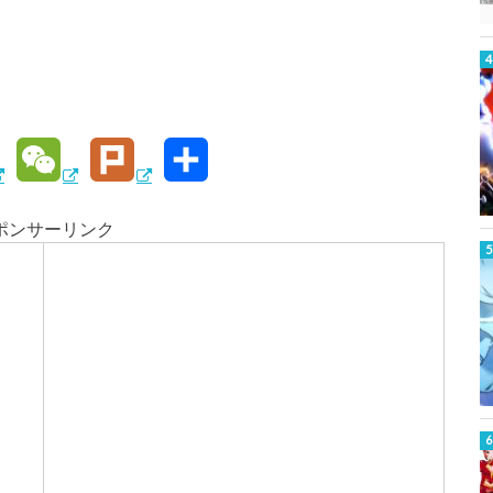
W
P
共
e
l
有
ポンサーリンク
C
u
h
r
W
a
k
t