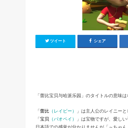
h
u
有
e
a
r
i
t
k
b
o
ツイート
シェア
「蕾比宝贝与哈派乐园」のタイトルの意味は
「
蕾比
（レイビー）
」は主人公のレイニーと
「
宝贝
（パオペイ）
」は宝物ですが、愛しい
日本語での感覚が分かりませんが「～ちゃん