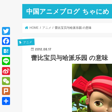
中国アニメブログ ちゃにめ
HOME
アニメ
蕾比宝贝与哈派乐园 の意味
T
アニメ
w
F
2012.08.17
i
蕾比宝贝与哈派乐园 の意味
a
H
t
c
a
L
t
e
t
i
e
S
b
e
n
r
i
o
W
n
e
n
o
e
a
P
a
k
C
l
共
W