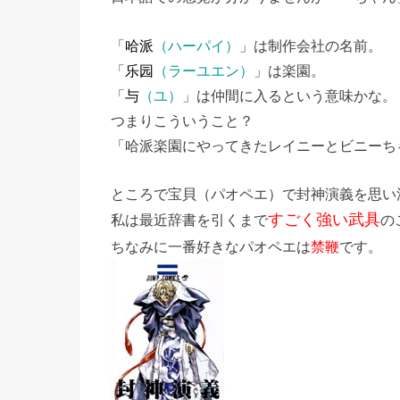
「
哈派
（ハーパイ）
」は制作会社の名前。
「
乐园
（ラーユエン）
」は楽園。
「
与
（ユ）
」は仲間に入るという意味かな。
つまりこういうこと？
「哈派楽園にやってきたレイニーとビニーち
ところで宝貝（パオペエ）で封神演義を思い
すごく強い武具
私は最近辞書を引くまで
の
ちなみに一番好きなパオペエは
禁鞭
です。