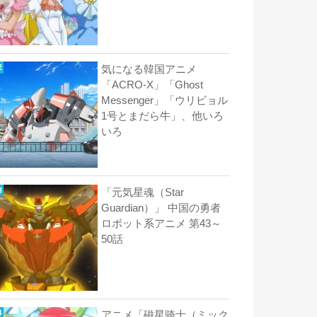
気になる韓国アニメ
「ACRO-X」「Ghost
Messenger」「ウリビョル
1号とまだら牛」、他いろ
いろ
「元気星魂（Star
Guardian）」 中国の勇者
ロボット系アニメ 第43～
50話
アニメ「磁星骑士（ミック