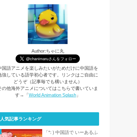
Author:ちゃに丸
中国語アニメを楽しみたいがためだけに中国語を
勉強している語学初心者です。リンクはご自由に
どうぞ（記事毎でも構いません）
その他海外アニメについてはこちらで書いていま
す→「
World Animation Splash
」
人気記事ランキング
「*: ) 中国語で いーあるふ