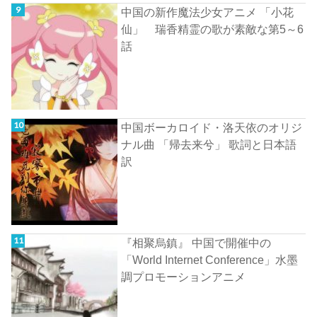
中国の新作魔法少女アニメ 「小花
仙」 瑞香精霊の歌が素敵な第5～6
話
中国ボーカロイド・洛天依のオリジ
ナル曲 「帰去来兮」 歌詞と日本語
訳
『相聚烏鎮』 中国で開催中の
「World Internet Conference」水墨
調プロモーションアニメ