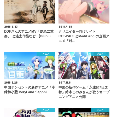
2016.2.23
2018.4.28
DDFさんのアニメMV「婕纶二重
クリエイター向けサイト
奏」 と過去作品など 【bilibili…
COSPACEとMediBang!の企画ア
ニメ「对…
アニメ
アニメ
2018.8.28
2017.11.8
中国テンセントの新作アニメ「小
中国の新作ゲーム「永遠的7日之
緑和小藍 Beryl and Sapphi…
都」鈴木このみさんが歌うオープ
ニングアニメ公開
アニメ
アニメ