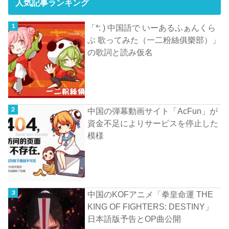
人気記事ランキング
「*: ) 中国語で いーあるふぁんくら
ぶ 歌ってみた（一二粉絲俱樂部）」
の歌詞と読み仮名
中国の弾幕動画サイト「AcFun」が
資金不足によりサービスを停止した
模様
中国のKOFアニメ「拳皇命運 THE
KING OF FIGHTERS: DESTINY」
日本語版予告とOP曲公開