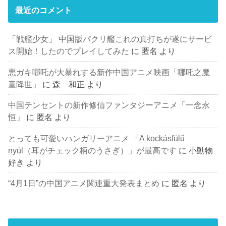
最近のコメント
「戦艦少女」 中国版パクリ艦これの真打ちが遂にサービ
ス開始！したのでプレイしてみた
に
匿名
より
悪ガキ哪吒が大暴れする新作中国アニメ映画「哪吒之魔
童降世」
に
森 和正
より
中国テンセントの新作修仙ファンタジーアニメ「一念永
恒」
に
匿名
より
とっても可愛いハンガリーアニメ 「A kockásfülű
nyúl（耳がチェック柄のうさぎ）」が最高です
に
小動物
好き
より
“4月1日”の中国アニメ関連重大発表まとめ
に
匿名
より