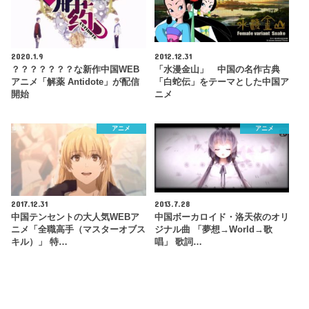
2020.1.9
2012.12.31
？？？？？？？な新作中国WEB
「水漫金山」 中国の名作古典
アニメ「解薬 Antidote」が配信
「白蛇伝」をテーマとした中国ア
開始
ニメ
アニメ
アニメ
2017.12.31
2013.7.28
中国テンセントの大人気WEBア
中国ボーカロイド・洛天依のオリ
ニメ「全職高手（マスターオブス
ジナル曲 「夢想→World→歌
キル）」 特…
唱」 歌詞…