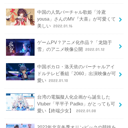
中国の人気バーチャル歌姫「泠鳶
yousa」さんのMV『大喜』が可愛くて
美しい
2022.01.16
ゲームPV？アニメ化作品？「龙隐于
雪」のアニメ映像公開
2022.01.12
中国ボカロ・洛天依のバーチャルアイ
ドルテレビ番組「2060」出演映像が可
愛い
2022.01.10
台湾の電脳擬人化企画から誕生した
Vtuber「平平子 Padko」がとっても可
愛い【終端少女】
2022.01.08
2022年北京冬季オリンピックの競技を