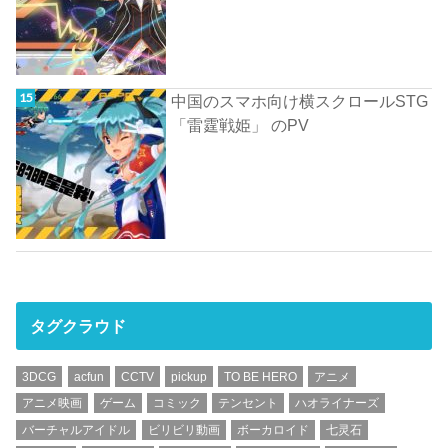
中国のスマホ向け横スクロールSTG
「雷霆戦姫」 のPV
タグクラウド
3DCG
acfun
CCTV
pickup
TO BE HERO
アニメ
アニメ映画
ゲーム
コミック
テンセント
ハオライナーズ
バーチャルアイドル
ビリビリ動画
ボーカロイド
七灵石