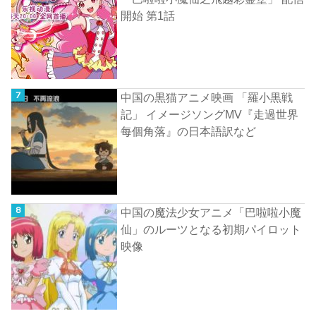
開始 第1話
中国の黒猫アニメ映画 「羅小黒戦
記」 イメージソングMV『走過世界
每個角落』の日本語訳など
中国の魔法少女アニメ「巴啦啦小魔
仙」のルーツとなる初期パイロット
映像