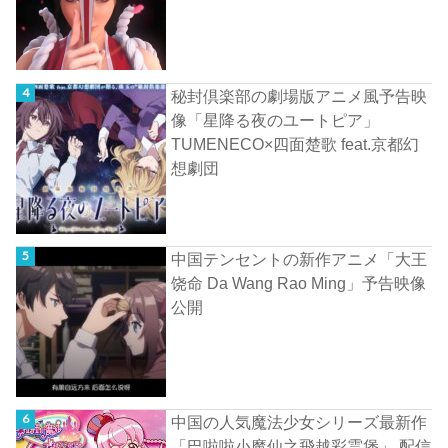
秘封倶楽部の劇場版アニメ風予告映
像「星降る夜のユートピア」
TUMENECO×四面楚歌 feat.京都幻
想劇団
中国テンセントの新作アニメ「大王
饶命 Da Wang Rao Ming」予告映像
公開
中国の人気魔法少女シリーズ最新作
「巴啦啦小魔仙之飛越彩霊堡」 配信