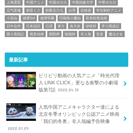
上海震雷
中国アニメ
中国ボカロ
中国传媒大学
中華ボカロ
元气星魂
初音ミク
刺客伍六七
台湾
合味道
学生制作アニメ
小花仙
崩壊3rd
崩壊学園
巴啦啦小魔仙
彩色铅笔动画
日中合作
日本語訳
日清
東方
洛天依
绿怪研
罗小黑战记
羅小黒戦記
视美动画
阴阳师
陰陽師
非人哉
音楽
魔法少女
最新記事
ビリビリ動画の人気アニメ「時光代理
人 LINK CLICK」更なる衝撃の小劇場
版第7話
2022.04.10
人気中国アニメキャラクター達による
北京冬季オリンピック公認アニメ映画
「我们的冬奥」非人哉編予告映像
2022.01.29