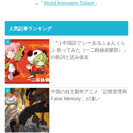
→「
World Animation Splash
」
人気記事ランキング
「*: ) 中国語で いーあるふぁんくら
ぶ 歌ってみた（一二粉絲俱樂部）」
の歌詞と読み仮名
中国の自主製作アニメ「記憶管理局
False Memory」が凄い