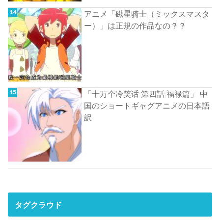
アニメ「磁星骑士（ミックスマスタ
ー）」は正規の作品なの？？
「十万个冷笑话 第四話 福禄篇」 中
国のショートギャグアニメの日本語
訳
タグクラウド