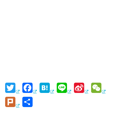
T
F
H
L
S
W
w
a
a
i
i
e
P
共
i
c
t
n
n
C
l
有