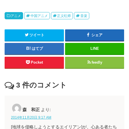
アニメ
中国アニメ
正义红师
音楽
ツイート
シェア
はてブ
LINE
Pocket
feedly
3
件のコメント
森 和正
より:
2014年11月20日 9:17 AM
[地球を侵略しようとするエイリアン]が、心ある者たち