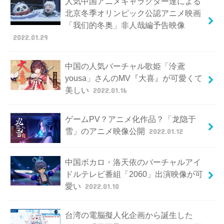
人気中国アニメキャラクター達による
北京冬季オリンピック公認アニメ映画
「我们的冬奥」非人哉編予告映像
2022.01.29
中国の人気バーチャル歌姫「泠鳶
yousa」さんのMV『大喜』が可愛くて
美しい
2022.01.16
ゲームPV？アニメ化作品？「龙隐于
雪」のアニメ映像公開
2022.01.12
中国ボカロ・洛天依のバーチャルアイ
ドルテレビ番組「2060」出演映像が可
愛い
2022.01.10
台湾の電脳擬人化企画から誕生した