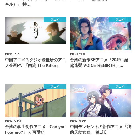
キル）」 特…
アニメ
アニメ
2015.7.7
2021.11.8
中国アニメスタジオ緑怪研のアニ
台湾の新作SFアニメ「2049+ 絕
メ企画PV 「白狗 The Killer」
處逢聲 VOICE REBIRTH」…
アニメ
アニメ
2017.5.23
2017.9.22
台湾の学生制作アニメ「Can you
中国テンセントの新作アニメ「我
hear me?」 が可愛い
的天劫女友」 第1話