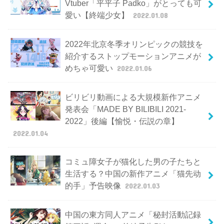
Vtuber「平平子 Padko」がとっても可
愛い【終端少女】
2022.01.08
2022年北京冬季オリンピックの競技を
紹介するストップモーションアニメが
めちゃ可愛い
2022.01.06
ビリビリ動画による大規模新作アニメ
発表会「MADE BY BILIBILI 2021-
2022」後編【愉悦・伝説の章】
2022.01.04
コミュ障女子が猫化した男の子たちと
生活する？中国の新作アニメ「猫先动
的手」予告映像
2022.01.03
中国の東方同人アニメ「秘封活動記録