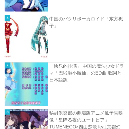
中国のパクリボーカロイド「东方栀
子」
「快乐的扑满」 中国の魔法少女ドラ
マ「巴啦啦小魔仙」のED曲 歌詞と
日本語訳
秘封倶楽部の劇場版アニメ風予告映
像「星降る夜のユートピア」
TUMENECO×四面楚歌 feat.京都幻