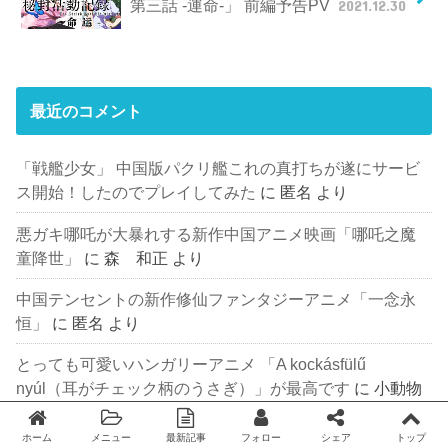
第三話 -運命-」 前編予告PV
2021.12.30
最近のコメント
「戦艦少女」 中国版パクリ艦これの真打ちが遂にサービ
ス開始！したのでプレイしてみた
に
匿名
より
悪ガキ哪吒が大暴れする新作中国アニメ映画「哪吒之魔
童降世」
に
森 和正
より
中国テンセントの新作修仙ファンタジーアニメ「一念永
恒」
に
匿名
より
とっても可愛いハンガリーアニメ 「A kockásfülű
nyúl（耳がチェック柄のうさぎ）」が最高です
に
小動物
好き
より
ホーム
メニュー
最新記事
フォロー
シェア
トップ
Twitter
facebook