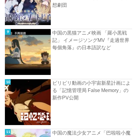
想劇団
中国の黒猫アニメ映画 「羅小黒戦
記」 イメージソングMV『走過世界
每個角落』の日本語訳など
ビリビリ動画の小宇宙新星計画によ
る「記憶管理局 False Memory」の
新作PV公開
中国の魔法少女アニメ「巴啦啦小魔