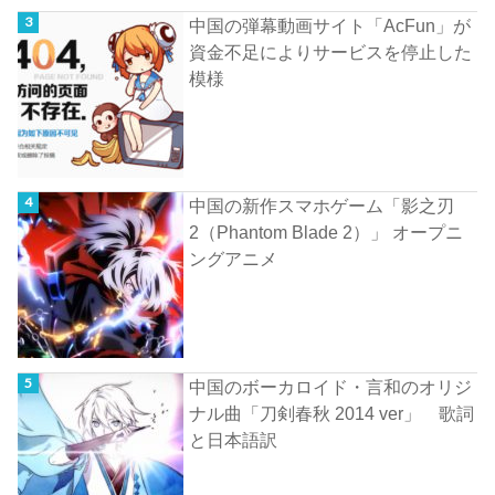
中国の弾幕動画サイト「AcFun」が
資金不足によりサービスを停止した
模様
中国の新作スマホゲーム「影之刃
2（Phantom Blade 2）」 オープニ
ングアニメ
中国のボーカロイド・言和のオリジ
ナル曲「刀剣春秋 2014 ver」 歌詞
と日本語訳