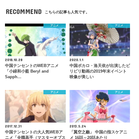
RECOMMEND
こちらの記事も人気です。
アニメ
アニメ
2018.10.28
2020.1.1
中国テンセントのWEBアニメ
中国ボカロ・洛天依が出演したビ
「小緑和小藍 Beryl and
リビリ動画の2019年末イベント
Sapph…
映像が美しい
アニメ
アニメ
2017.12.31
2013.5.24
中国テンセントの大人気WEBア
「翼空之巓」 中国の指スケアニ
ニメ「全職高手（マスターオブス
メ 16話～20話あたり