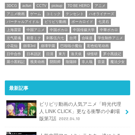
3DCG
acfun
CCTV
pickup
TO BE HERO
アニメ
アニメ映画
ゲーム
コミック
テンセント
ハオライナーズ
バーチャルアイドル
ビリビリ動画
ボーカロイド
七灵石
上海震雷
中国アニメ
中国ボカロ
中国传媒大学
中華ボカロ
元气星魂
初音ミク
刺客伍六七
台湾
合味道
学生制作アニメ
小花仙
崩壊3rd
崩壊学園
巴啦啦小魔仙
彩色铅笔动画
日中合作
日本語訳
日清
東方
洛天依
绿怪研
罗小黑战记
羅小黒戦記
视美动画
阴阳师
陰陽師
非人哉
音楽
魔法少女
最新記事
ビリビリ動画の人気アニメ「時光代理
人 LINK CLICK」更なる衝撃の小劇場
版第7話
2022.04.10