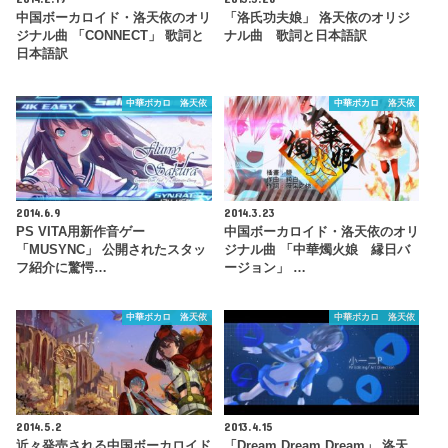
中国ボーカロイド・洛天依のオリ
「洛氏功夫娘」 洛天依のオリジ
ジナル曲 「CONNECT」 歌詞と
ナル曲 歌詞と日本語訳
日本語訳
中華ボカロ 洛天依
中華ボカロ 洛天依
2014.6.9
2014.3.23
PS VITA用新作音ゲー
中国ボーカロイド・洛天依のオリ
「MUSYNC」 公開されたスタッ
ジナル曲 「中華燭火娘 縁日バ
フ紹介に驚愕…
ージョン」 …
中華ボカロ 洛天依
中華ボカロ 洛天依
2014.5.2
2013.4.15
近々発売される中国ボーカロイド
「Dream Dream Dream」 洛天