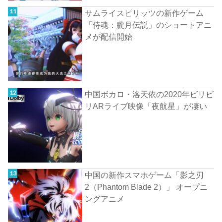
サムライスピリッツの新作ゲーム
「侍魂：朧月伝説」のショートアニ
メが配信開始
中国ボカロ・洛天依の2020年ビリビ
リARライブ映像「夜航星」が凄い
中国の新作スマホゲーム「影之刃
2（Phantom Blade 2）」 オープニ
ングアニメ