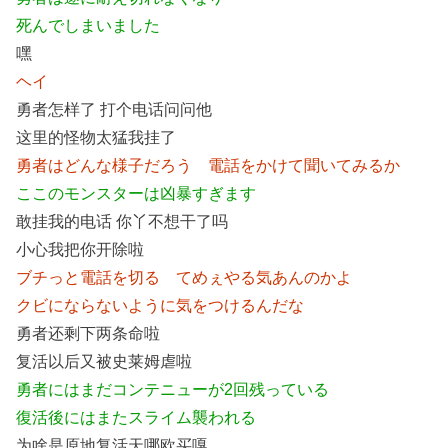
死んでしまいました
嘿
ヘイ
勇者怎样了 打个电话问问他
这里的怪物太猛我挂了
勇者はどんな様子だろう 電話をかけて聞いてみるか
ここのモンスターは凶暴すぎます
敢挂我的电话 你丫不想干了吗
小心我把你开除啦
ブチっと電話を切る てめぇやる気あんのかよ
クビにならないように気をつけるんだな
勇者还剩下两条命啦
复活以后又被史莱姆虐啦
勇者にはまだコンテニューが2回残っている
復活後にはまたスライム襲われる
为啥是原地复活天哪欧买嘎