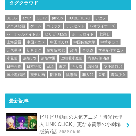
タグクラウド
3DCG
acfun
CCTV
pickup
TO BE HERO
アニメ
アニメ映画
ゲーム
コミック
テンセント
ハオライナーズ
バーチャルアイドル
ビリビリ動画
ボーカロイド
七灵石
上海震雷
中国アニメ
中国ボカロ
中国传媒大学
中華ボカロ
元气星魂
初音ミク
刺客伍六七
台湾
合味道
学生制作アニメ
小花仙
崩壊3rd
崩壊学園
巴啦啦小魔仙
彩色铅笔动画
日中合作
日本語訳
日清
東方
洛天依
绿怪研
罗小黑战记
羅小黒戦記
视美动画
阴阳师
陰陽師
非人哉
音楽
魔法少女
最新記事
ビリビリ動画の人気アニメ「時光代理
人 LINK CLICK」更なる衝撃の小劇場
版第7話
2022.04.10