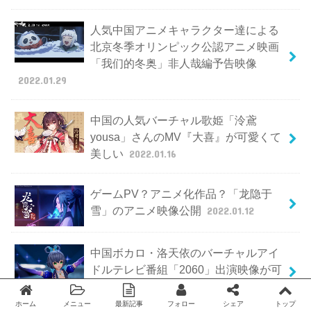
人気中国アニメキャラクター達による
北京冬季オリンピック公認アニメ映画
「我们的冬奥」非人哉編予告映像
2022.01.29
中国の人気バーチャル歌姫「泠鳶
yousa」さんのMV『大喜』が可愛くて
美しい
2022.01.16
ゲームPV？アニメ化作品？「龙隐于
雪」のアニメ映像公開
2022.01.12
中国ボカロ・洛天依のバーチャルアイ
ドルテレビ番組「2060」出演映像が可
愛い
2022.01.10
ホーム
メニュー
最新記事
フォロー
シェア
トップ
Twitter
facebook