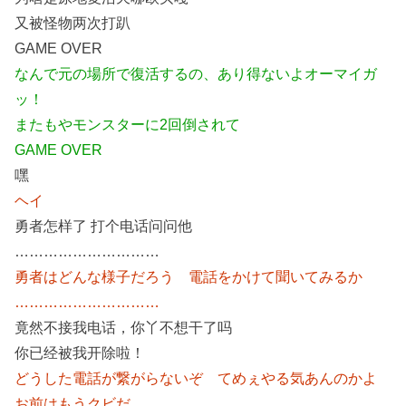
又被怪物两次打趴
GAME OVER
なんで元の場所で復活するの、あり得ないよオーマイガ
ッ！
またもやモンスターに2回倒されて
GAME OVER
嘿
ヘイ
勇者怎样了 打个电话问问他
…………………………
勇者はどんな様子だろう 電話をかけて聞いてみるか
…………………………
竟然不接我电话，你丫不想干了吗
你已经被我开除啦！
どうした電話が繋がらないぞ てめぇやる気あんのかよ
お前はもうクビだ