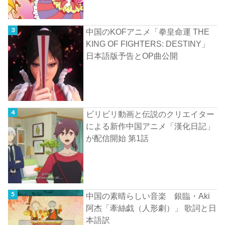
中国のKOFアニメ「拳皇命運 THE
KING OF FIGHTERS: DESTINY」
日本語版予告とOP曲公開
ビリビリ動画と伝説のクリエイター
による新作中国アニメ「漢化日記」
が配信開始 第1話
中国の素晴らしい音楽 銀臨・Aki
阿杰「牽絲戯（人形劇）」 歌詞と日
本語訳