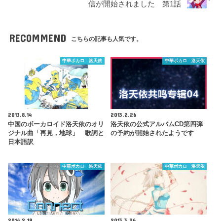
信が開始されました 第1話
RECOMMEND
こちらの記事も人気です。
中華ボカロ 洛天依
中華ボカロ 洛天依
2013.8.14
2013.2.26
中国のボーカロイド洛天依のオリ
洛天依の公式アルバムCD第四弾
ジナル曲「再見，地球」 歌詞と
の予約が開始されたようです
日本語訳
中華ボカロ 洛天依
中華ボカロ 洛天依
2014.2.19
2013.3.26