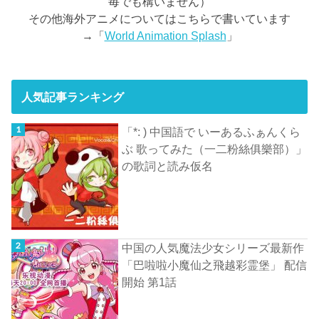
毎でも構いません）
その他海外アニメについてはこちらで書いています
→「
World Animation Splash
」
人気記事ランキング
「*: ) 中国語で いーあるふぁんくら
ぶ 歌ってみた（一二粉絲俱樂部）」
の歌詞と読み仮名
中国の人気魔法少女シリーズ最新作
「巴啦啦小魔仙之飛越彩霊堡」 配信
開始 第1話