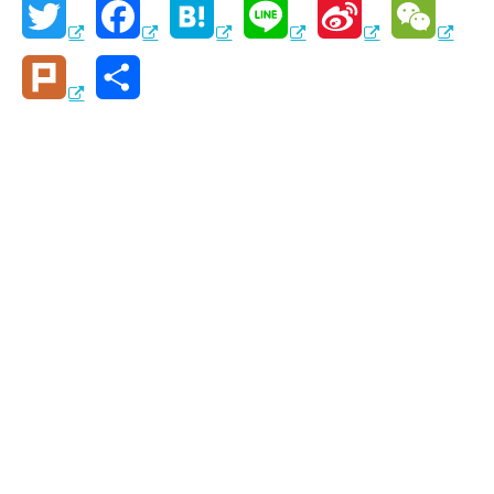
T
F
H
L
S
W
w
a
a
i
i
e
P
共
i
c
t
n
n
C
l
有
t
e
e
e
a
h
u
t
b
n
W
a
r
e
o
a
e
t
k
r
o
i
k
b
o