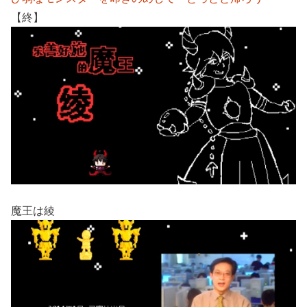
【終】
魔王は綾