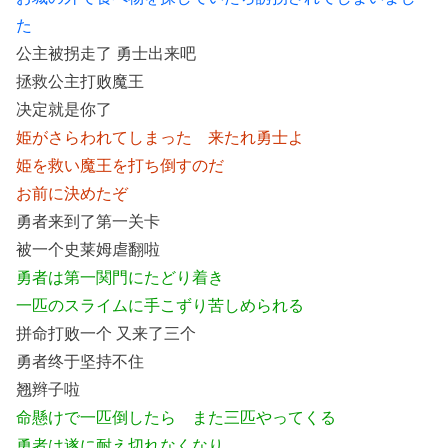
た
公主被拐走了 勇士出来吧
拯救公主打败魔王
决定就是你了
姫がさらわれてしまった 来たれ勇士よ
姫を救い魔王を打ち倒すのだ
お前に決めたぞ
勇者来到了第一关卡
被一个史莱姆虐翻啦
勇者は第一関門にたどり着き
一匹のスライムに手こずり苦しめられる
拼命打败一个 又来了三个
勇者终于坚持不住
翘辫子啦
命懸けで一匹倒したら また三匹やってくる
勇者は遂に耐え切れなくなり