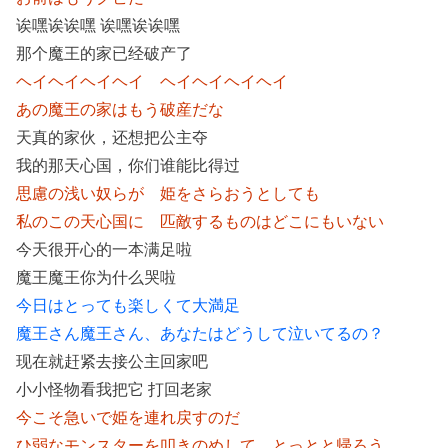
诶嘿诶诶嘿 诶嘿诶诶嘿
那个魔王的家已经破产了
ヘイヘイヘイヘイ ヘイヘイヘイヘイ
あの魔王の家はもう破産だな
天真的家伙，还想把公主夺
我的那天心国，你们谁能比得过
思慮の浅い奴らが 姫をさらおうとしても
私のこの天心国に 匹敵するものはどこにもいない
今天很开心的一本满足啦
魔王魔王你为什么哭啦
今日はとっても楽しくて大満足
魔王さん魔王さん、あなたはどうして泣いてるの？
现在就赶紧去接公主回家吧
小小怪物看我把它 打回老家
今こそ急いで姫を連れ戻すのだ
ひ弱なモンスターを叩きのめして とっとと帰ろう