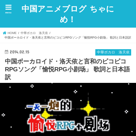
中国アニメブログ ちゃに
menu
め！
HOME
中華ボカロ 洛天依
中国ボーカロイド・洛天依と言和のピコピコRPGソング「愉悦RPG小剧场」 歌詞と日本語訳
2014.02.15
中華ボカロ 洛天依
中国ボーカロイド・洛天依と言和のピコピコ
RPGソング「愉悦RPG小剧场」 歌詞と日本語
訳