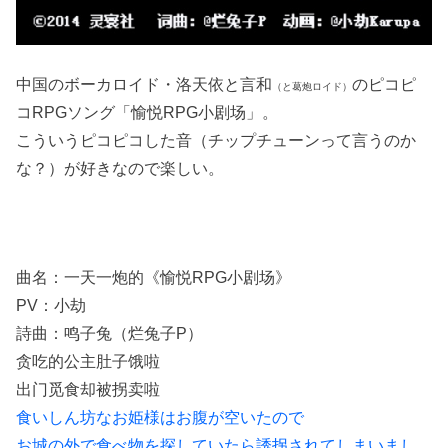
中国のボーカロイド・洛天依と言和
のピコピ
（と葛炮ロイド）
コRPGソング「愉悦RPG小剧场」。
こういうピコピコした音（チップチューンって言うのか
な？）が好きなので楽しい。
曲名：一天一炮的《愉悦RPG小剧场》
PV：小劫
詩曲：鸣子兔（烂兔子P）
贪吃的公主肚子饿啦
出门觅食却被拐卖啦
食いしん坊なお姫様はお腹が空いたので
お城の外で食べ物を探していたら誘拐されてしまいまし