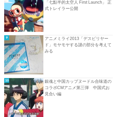
「七點半的太空人 First Launch」 正
式トレイラー公開
アニメミライ2013「デスビリヤー
ド」モヤモヤする謎の部分を考えて
みる
銀魂と中国カップヌードル合味道の
コラボCMアニメ第三弾 中国式お
見合い編