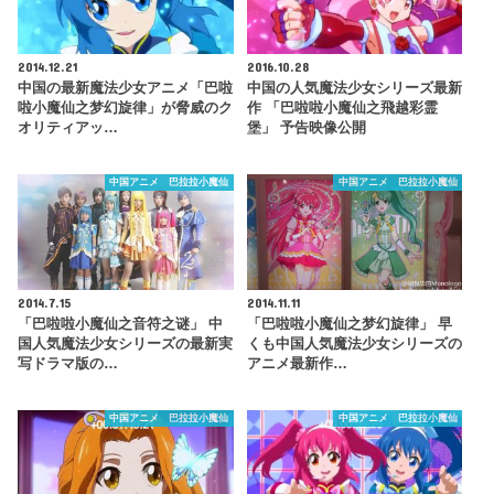
2014.12.21
2016.10.28
中国の最新魔法少女アニメ「巴啦
中国の人気魔法少女シリーズ最新
啦小魔仙之梦幻旋律」が脅威のク
作 「巴啦啦小魔仙之飛越彩霊
オリティアッ…
堡」 予告映像公開
中国アニメ 巴拉拉小魔仙
中国アニメ 巴拉拉小魔仙
2014.7.15
2014.11.11
「巴啦啦小魔仙之音符之谜」 中
「巴啦啦小魔仙之梦幻旋律」 早
国人気魔法少女シリーズの最新実
くも中国人気魔法少女シリーズの
写ドラマ版の…
アニメ最新作…
中国アニメ 巴拉拉小魔仙
中国アニメ 巴拉拉小魔仙