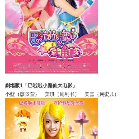
劇場版1「巴啦啦小魔仙大电影」
小藍（廖景萱） 美琪（周利书） 美雪（易蜜儿）