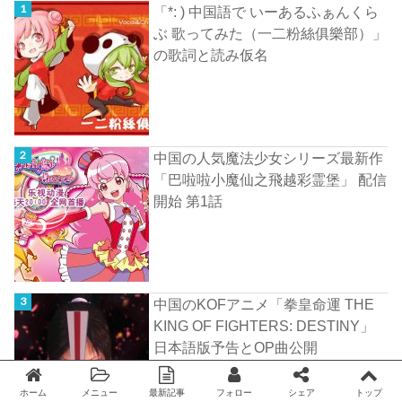
「*: ) 中国語で いーあるふぁんくら
ぶ 歌ってみた（一二粉絲俱樂部）」
の歌詞と読み仮名
中国の人気魔法少女シリーズ最新作
「巴啦啦小魔仙之飛越彩霊堡」 配信
開始 第1話
中国のKOFアニメ「拳皇命運 THE
KING OF FIGHTERS: DESTINY」
日本語版予告とOP曲公開
ホーム
メニュー
最新記事
フォロー
シェア
トップ
Twitter
facebook