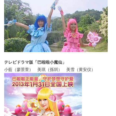
テレビドラマ版「巴啦啦小魔仙」
小藍（廖景萱） 美琪（孫圳） 美雪（黄安仪）