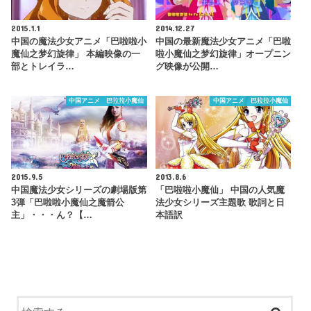
2015.1.1
2014.12.27
中国の魔法少女アニメ「巴啦啦小
中国の最新魔法少女アニメ「巴啦
魔仙之梦幻旋律」 本編映像の一
啦小魔仙之梦幻旋律」オープニン
部とトレイラ…
グ映像が公開…
中国アニメ 巴拉拉小魔仙
中国アニメ 巴拉拉小魔仙
2015.9.5
2013.8.6
中国魔法少女シリーズの劇場版第
「巴啦啦小魔仙」 中国の人気魔
3弾「巴啦啦小魔仙之魔箭公
法少女シリーズ主題歌 歌詞と日
主」・・・ん？【…
本語訳