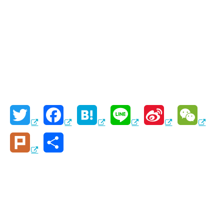
T
F
H
L
S
W
w
a
a
i
i
e
P
共
i
c
t
n
n
C
l
有
t
e
e
e
a
h
u
t
b
n
W
a
r
e
o
a
e
t
k