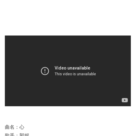
曲名：心
歌手：郭妮