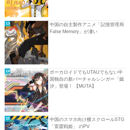
中国の自主製作アニメ「記憶管理局
False Memory」が凄い
ボーカロイドでもUTAUでもない中
国独自の新バーチャルシンガー「嫣
汐」登場！ 【MUTA】
中国のスマホ向け横スクロールSTG
「雷霆戦姫」 のPV