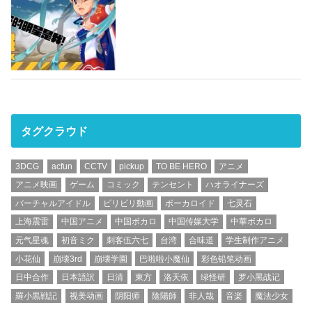
タグクラウド
3DCG
acfun
CCTV
pickup
TO BE HERO
アニメ
アニメ映画
ゲーム
コミック
テンセント
ハオライナーズ
バーチャルアイドル
ビリビリ動画
ボーカロイド
七灵石
上海震雷
中国アニメ
中国ボカロ
中国传媒大学
中華ボカロ
元气星魂
初音ミク
刺客伍六七
台湾
合味道
学生制作アニメ
小花仙
崩壊3rd
崩壊学園
巴啦啦小魔仙
彩色铅笔动画
日中合作
日本語訳
日清
東方
洛天依
绿怪研
罗小黑战记
羅小黒戦記
视美动画
阴阳师
陰陽師
非人哉
音楽
魔法少女