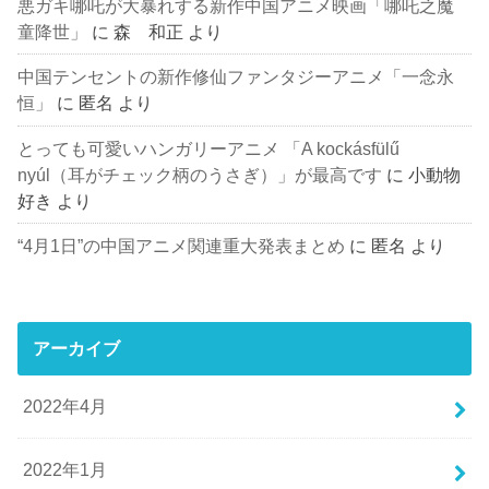
悪ガキ哪吒が大暴れする新作中国アニメ映画「哪吒之魔
童降世」
に
森 和正
より
中国テンセントの新作修仙ファンタジーアニメ「一念永
恒」
に
匿名
より
とっても可愛いハンガリーアニメ 「A kockásfülű
nyúl（耳がチェック柄のうさぎ）」が最高です
に
小動物
好き
より
“4月1日”の中国アニメ関連重大発表まとめ
に
匿名
より
アーカイブ
2022年4月
2022年1月