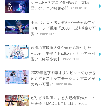
ゲームPV？アニメ化作品？「龙隐于
雪」のアニメ映像公開
2022.01.12
中国ボカロ・洛天依のバーチャルアイ
ドルテレビ番組「2060」出演映像が可
愛い
2022.01.10
台湾の電脳擬人化企画から誕生した
Vtuber「平平子 Padko」がとっても可
愛い【終端少女】
2022.01.08
2022年北京冬季オリンピックの競技を
紹介するストップモーションアニメが
めちゃ可愛い
2022.01.06
ビリビリ動画による大規模新作アニメ
発表会「MADE BY BILIBILI 2021-