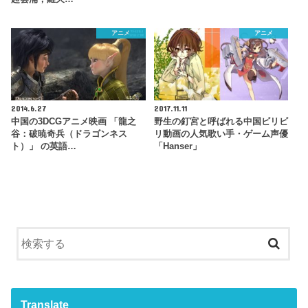
アニメ
アニメ
2014.6.27
2017.11.11
中国の3DCGアニメ映画 「龍之
野生の釘宮と呼ばれる中国ビリビ
谷：破暁奇兵（ドラゴンネス
リ動画の人気歌い手・ゲーム声優
ト）」 の英語…
「Hanser」
Translate