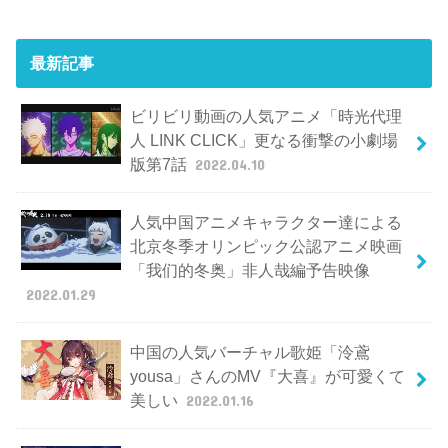
最新記事
ビリビリ動画の人気アニメ「時光代理
人 LINK CLICK」更なる衝撃の小劇場
版第7話
2022.04.10
人気中国アニメキャラクター達による
北京冬季オリンピック公認アニメ映画
「我们的冬奥」非人哉編予告映像
2022.01.29
中国の人気バーチャル歌姫「泠鳶
yousa」さんのMV『大喜』が可愛くて
美しい
2022.01.16