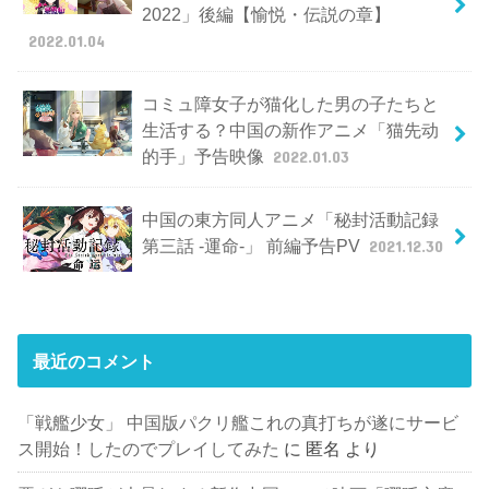
2022」後編【愉悦・伝説の章】
2022.01.04
コミュ障女子が猫化した男の子たちと
生活する？中国の新作アニメ「猫先动
的手」予告映像
2022.01.03
中国の東方同人アニメ「秘封活動記録
第三話 -運命-」 前編予告PV
2021.12.30
最近のコメント
「戦艦少女」 中国版パクリ艦これの真打ちが遂にサービ
ス開始！したのでプレイしてみた
に
匿名
より