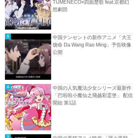
TUMENECO×四面楚歌 feat.京都幻
想劇団
中国テンセントの新作アニメ「大王
饶命 Da Wang Rao Ming」予告映像
公開
中国の人気魔法少女シリーズ最新作
「巴啦啦小魔仙之飛越彩霊堡」 配信
開始 第1話
中国の黒猫アニメ映画 「羅小黒戦