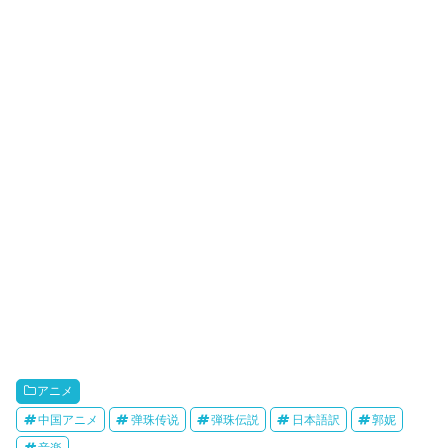
r
o
i
k
b
o
アニメ
中国アニメ
弹珠传说
弾珠伝説
日本語訳
郭妮
音楽