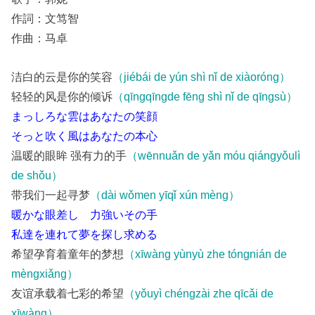
作詞：文笃智
作曲：马卓
洁白的云是你的笑容
（jiébái de yún shì nǐ de xiàoróng）
轻轻的风是你的倾诉
（qīngqīngde fēng shì nǐ de qīngsù）
まっしろな雲はあなたの笑顔
そっと吹く風はあなたの本心
温暖的眼眸 强有力的手
（wēnnuǎn de yǎn móu qiángyǒulì
de shǒu）
带我们一起寻梦
（dài wǒmen yīqǐ xún mèng）
暖かな眼差し 力強いその手
私達を連れて夢を探し求める
希望孕育着童年的梦想
（xīwàng yùnyù zhe tóngnián de
mèngxiǎng）
友谊承载着七彩的希望
（yǒuyì chéngzài zhe qīcǎi de
xīwàng）