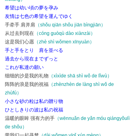
希望は幼い頃の夢を孕み
友情は七色の希望を運んでゆく
手牵手 肩并肩
（shǒu qiān shǒu jiān bìngjiān）
从过去到现在
（cóng guòqù dào xiànzài）
这是我们心愿
（zhè shì wǒmen xīnyuàn）
手と手をとり 肩を並べる
過去から現在までずっと
これが私達の願い
细细的沙是我的礼物
（xìxìde shā shì wǒ de lǐwù）
阵阵的浪是我的祝福
（zhènzhèn de làng shì wǒ de
zhùfú）
小さな砂の粒は私の贈り物
ひとしきりの波は私の祝福
温暖的眼眸 强有力的手
（wēnnuǎn de yǎn móu qiángyǒulì
de shǒu）
带我们一起寻梦
（dài wǒmen yīqǐ xún mèng）