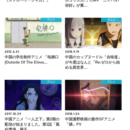
（ストロベリージャム）」
ルゴリズム♪」のMV『ニイハオ/
你好』が素…
アニメ
アニメ
2013.6.21
2018.9.19
中国の学生制作アニメ 「电梯口
中国のカップヌードル「合味道」
(Outside Of The Eleva…
が今度はなんと「Re:ゼロから始
める異世界…
アニメ
アニメ
2017.10.29
2018.1.24
中国アニメ「一人之下」第2期の
中国漫野映画の新作SFアニメ
配信が始まりました。第1話「風
「燐」PV
起雲涌，羅天…