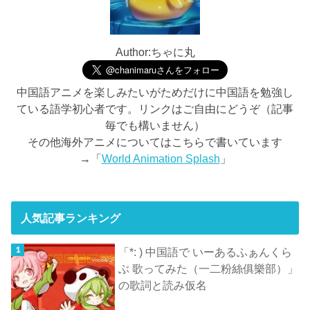
Author:ちゃに丸
中国語アニメを楽しみたいがためだけに中国語を勉強し
ている語学初心者です。リンクはご自由にどうぞ（記事
毎でも構いません）
その他海外アニメについてはこちらで書いています
→「
World Animation Splash
」
人気記事ランキング
「*: ) 中国語で いーあるふぁんくら
ぶ 歌ってみた（一二粉絲俱樂部）」
の歌詞と読み仮名