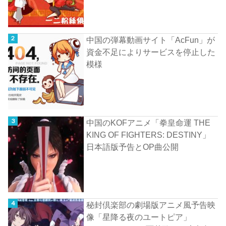
中国の弾幕動画サイト「AcFun」が
資金不足によりサービスを停止した
模様
中国のKOFアニメ「拳皇命運 THE
KING OF FIGHTERS: DESTINY」
日本語版予告とOP曲公開
秘封倶楽部の劇場版アニメ風予告映
像「星降る夜のユートピア」